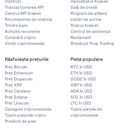
Instituții
Dezvoltator Kraken
moment, deoarece rezolvarea problemelor de
Tranzacționarea API
Sală de presă
compatibilitate ar necesita eforturi ample de dezvoltare
Centrul API Kraken
Program de afiliere
din ambele părți, ceea ce nu ar fi productiv având în
Recompense de staking
Listări de active
vedere lipsa de cooperare în acest caz. Sperăm să
Trimite bani
Status Kraken
primim vești de la echipa de dezvoltare Lisk în zilele
Achiziții recurente
Centrul de asistență
următoare și vom reveni cu informații dacă vor apărea
Cumpără cripto
Reclamații
noutăți pe viitor. Între timp, te rugăm să retragi imediat
Vinde criptomonede
Breakout Prop Trading
toate tokenurile Lisk din portofelul tău hardware într-un
portofel compatibil pentru păstrare în siguranță.
Răsfoiește prețurile
Piețe populare
Preț Bitcoin
BTC în USD
Preț Ethereum
ETH în USD
Preț Dogecoin
DOGE în USD
Preț XRP
XRP în USD
Preț Cardano
ADA în USD
Preț Solana
SOL în USD
Preț Litecoin
LTC în USD
Categorii criptomonede
Toate piețele de
Toate prețurile cripto
criptomonede
Predicții de preț