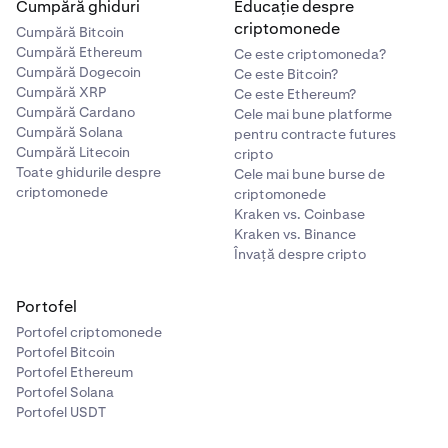
Cumpără ghiduri
Educație despre
criptomonede
Cumpără Bitcoin
Cumpără Ethereum
Ce este criptomoneda?
Cumpără Dogecoin
Ce este Bitcoin?
Cumpără XRP
Ce este Ethereum?
Cumpără Cardano
Cele mai bune platforme
Cumpără Solana
pentru contracte futures
Cumpără Litecoin
cripto
Toate ghidurile despre
Cele mai bune burse de
criptomonede
criptomonede
Kraken vs. Coinbase
Kraken vs. Binance
Învață despre cripto
Portofel
Portofel criptomonede
Portofel Bitcoin
Portofel Ethereum
Portofel Solana
Portofel USDT