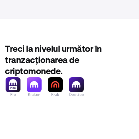
Terminal, 
Soluție:
Dacă primești 
Așteaptă; 
1
Încearcă u
2
Treci la nivelul următor în
Poți încer
3
tranzacționarea de
criptomonede.
Pro
Kraken
Krak
Desktop