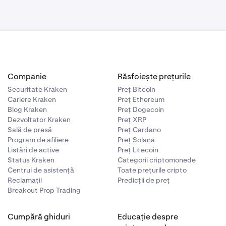
:
Companie
Răsfoiește prețurile
Securitate Kraken
Preț Bitcoin
Cariere Kraken
Preț Ethereum
Blog Kraken
Preț Dogecoin
Dezvoltator Kraken
Preț XRP
Sală de presă
Preț Cardano
Program de afiliere
Preț Solana
Listări de active
Preț Litecoin
Status Kraken
Categorii criptomonede
Centrul de asistență
Toate prețurile cripto
Reclamații
Predicții de preț
Breakout Prop Trading
Cumpără ghiduri
Educație despre