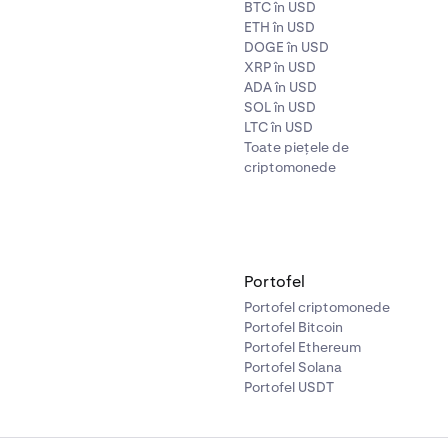
BTC în USD
ETH în USD
DOGE în USD
XRP în USD
ADA în USD
SOL în USD
LTC în USD
Toate piețele de
criptomonede
Portofel
Portofel criptomonede
Portofel Bitcoin
Portofel Ethereum
Portofel Solana
Portofel USDT