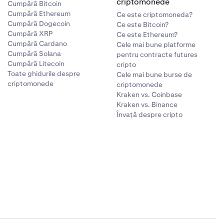
criptomonede
Cumpără Bitcoin
Cumpără Ethereum
Ce este criptomoneda?
Cumpără Dogecoin
Ce este Bitcoin?
Cumpără XRP
Ce este Ethereum?
Cumpără Cardano
Cele mai bune platforme
Cumpără Solana
pentru contracte futures
Cumpără Litecoin
cripto
Toate ghidurile despre
Cele mai bune burse de
criptomonede
criptomonede
Kraken vs. Coinbase
Kraken vs. Binance
Învață despre cripto