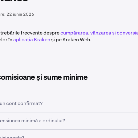
re:
22 iunie 2026
ntrebările frecvente despre
cumpărarea, vânzarea și conversi
lor în
aplicația Kraken
și pe Kraken Web.
 comisioane și sume minime
un cont confirmat?
ensiunea minimă a ordinului?
ra, vinde și converti cu bani (EUR, USD etc), vei avea nevoie 
isioanele?