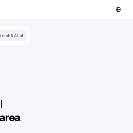
ntreabă AI-ul
i
rarea