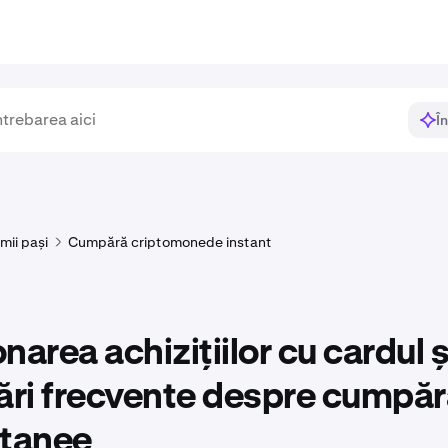
Î
imii pași
Cumpără criptomonede instant
narea achizițiilor cu cardul ș
ări frecvente despre cumpă
ntanee