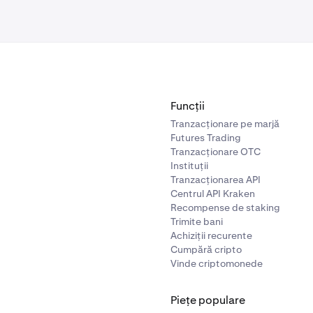
care au limitări pentru
perechile valutare tranzacționabile
.
acest mesaj, poți urma pașii de mai jos pentru soluții posibile
aceste perioade de lichiditate scăzută sunt de obicei scurte.
n volum mai mic pentru tranzacția ta.
Funcții
Tranzacționare pe marjă
ca să plasezi un
ordin de piață sau limită
.
Futures Trading
Tranzacționare OTC
Instituții
Tranzacționarea API
Centrul API Kraken
Recompense de staking
Trimite bani
Achiziții recurente
Cumpără cripto
Vinde criptomonede
Piețe populare