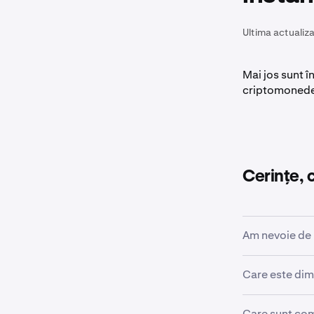
Ultima actualiza
Mai jos sunt î
criptomonede
Cerințe,
Am nevoie de 
Da
.
Care este dim
Pentru a cumpă
confirmat.
Care sunt com