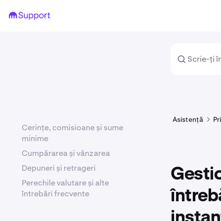
Asistență
Pr
Cerințe, comisioane și sume
minime
Cumpărarea și vânzarea
Depuneri și retrageri
Gestio
Perechile valutare și alte
întreb
întrebări frecvente
insta