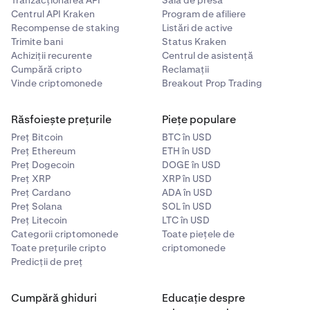
Tranzacționarea API
Sală de presă
direct – nu o introduce niciodată manual.
Centrul API Kraken
Program de afiliere
Recompense de staking
Listări de active
Notă
: Criptomonede diferite pot avea
același format
Trimite bani
Status Kraken
de adresă
. Confirmă întotdeauna că ai selectat
Achiziții recurente
Centrul de asistență
activul și rețeaua corecte înainte de a continua.
Cumpără cripto
Reclamații
Vinde criptomonede
Breakout Prop Trading
Dă clic pe
Adaugă adresă de retragere
. În funcție de
4
dispozitiv, noua adresă poate fi aprobată automat
sau poate fi necesar să o confirmi printr-un link
Răsfoiește prețurile
Piețe populare
trimis la adresa de e-mail înregistrată, în termen de o
Preț Bitcoin
BTC în USD
oră.
Preț Ethereum
ETH în USD
Preț Dogecoin
DOGE în USD
Dă clic pe Confirmă.
5
Preț XRP
XRP în USD
Preț Cardano
ADA în USD
Preț Solana
SOL în USD
Preț Litecoin
LTC în USD
Categorii criptomonede
Toate piețele de
Toate prețurile cripto
criptomonede
Predicții de preț
Cumpără ghiduri
Educație despre