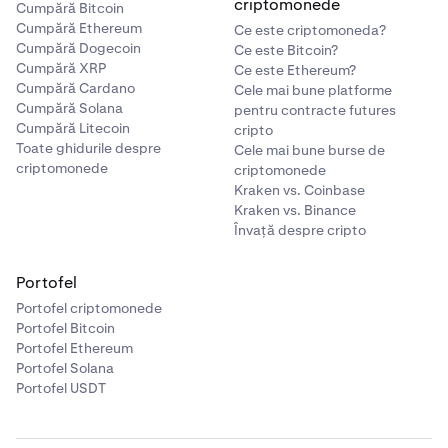
criptomonede
Cumpără Bitcoin
Cumpără Ethereum
Ce este criptomoneda?
Cumpără Dogecoin
Ce este Bitcoin?
Cumpără XRP
Ce este Ethereum?
Cumpără Cardano
Cele mai bune platforme
Cumpără Solana
pentru contracte futures
Cumpără Litecoin
cripto
Toate ghidurile despre
Cele mai bune burse de
criptomonede
criptomonede
Kraken vs. Coinbase
Kraken vs. Binance
Învață despre cripto
Portofel
Portofel criptomonede
Portofel Bitcoin
Portofel Ethereum
Portofel Solana
Portofel USDT