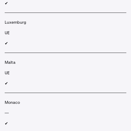
✔︎
Luxemburg
UE
✔︎
Malta
UE
✔︎
Monaco
—
✔︎