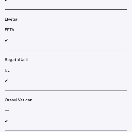
✔︎
Elveția
EFTA
✔︎
Regatul Unit
UE
✔︎
Orașul Vatican
—
✔︎