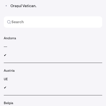
•
Orașul Vatican.
Andorra
—
✔︎
Austria
UE
✔︎
Belgia