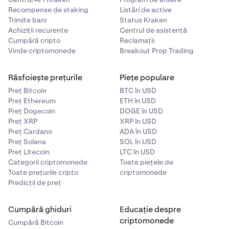
Recompense de staking
Listări de active
Trimite bani
Status Kraken
Achiziții recurente
Centrul de asistență
Cumpără cripto
Reclamații
Vinde criptomonede
Breakout Prop Trading
Răsfoiește prețurile
Piețe populare
Preț Bitcoin
BTC în USD
Preț Ethereum
ETH în USD
Preț Dogecoin
DOGE în USD
Preț XRP
XRP în USD
Preț Cardano
ADA în USD
Preț Solana
SOL în USD
Preț Litecoin
LTC în USD
Categorii criptomonede
Toate piețele de
Toate prețurile cripto
criptomonede
Predicții de preț
Cumpără ghiduri
Educație despre
criptomonede
Cumpără Bitcoin