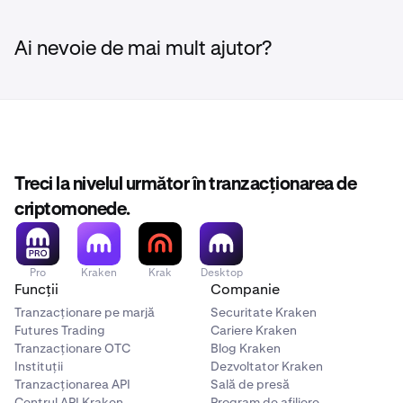
Ai nevoie de mai mult ajutor?
Treci la nivelul următor în tranzacționarea de
criptomonede.
Pro
Kraken
Krak
Desktop
Funcții
Companie
Tranzacționare pe marjă
Securitate Kraken
Futures Trading
Cariere Kraken
Tranzacționare OTC
Blog Kraken
Instituții
Dezvoltator Kraken
Tranzacționarea API
Sală de presă
Centrul API Kraken
Program de afiliere