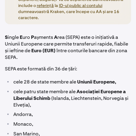
include o
referință
la
ID-ul public al contului
dumneavoastră Kraken, care începe cu AA și are 16
caractere.
S
ingle
E
uro
P
ayments
A
rea (SEPA) este o inițiativă a
Uniunii Europene care permite transferuri rapide, fiabile
și ieftine de
Euro (EUR)
între conturile bancare din zona
SEPA.
SEPA este formată din 36 de țări:
•
cele 28 de state membre ale
Uniunii Europene,
•
cele patru state membre ale
Asociației Europene a
Liberului Schimb
(Islanda, Liechtenstein, Norvegia și
Elveția),
•
Andorra,
•
Monaco,
•
San Marino,