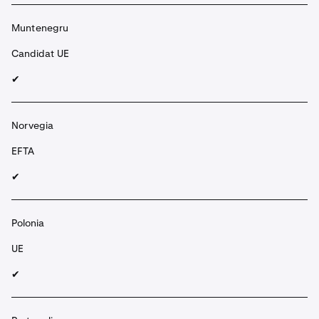
Muntenegru
Candidat UE
✔︎
Norvegia
EFTA
✔︎
Polonia
UE
✔︎