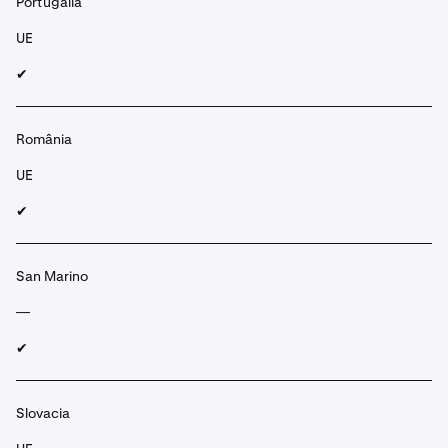
Portugalia
UE
✔︎
România
UE
✔︎
San Marino
—
✔︎
Slovacia