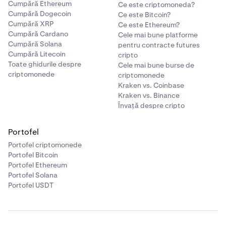
Cumpără Ethereum
Ce este criptomoneda?
Cumpără Dogecoin
Ce este Bitcoin?
Cumpără XRP
Ce este Ethereum?
Cumpără Cardano
Cele mai bune platforme
Cumpără Solana
pentru contracte futures
Cumpără Litecoin
cripto
Toate ghidurile despre
Cele mai bune burse de
criptomonede
criptomonede
Kraken vs. Coinbase
Kraken vs. Binance
Învață despre cripto
Portofel
Portofel criptomonede
Portofel Bitcoin
Portofel Ethereum
Portofel Solana
Portofel USDT