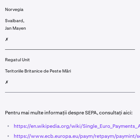
Norvegia
Svalbard,
Jan Mayen
✗
Regatul Unit
Teritoriile Britanice de Peste Mări
✗
Pentru mai multe informații despre SEPA, consultați aici:
•
https://en.wikipedia.org/wiki/Single_Euro_Payments_
•
https://www.ecb.europa.eu/paym/retpaym/paymint/se