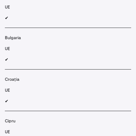
UE
✔︎
Bulgaria
UE
✔︎
Croația
UE
✔︎
Cipru
UE