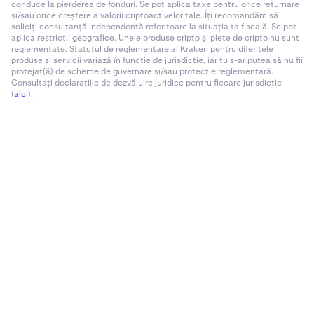
conduce la pierderea de fonduri. Se pot aplica taxe pentru orice returnare
și/sau orice creștere a valorii criptoactivelor tale. Îți recomandăm să
soliciți consultanță independentă referitoare la situația ta fiscală. Se pot
aplica restricții geografice. Unele produse cripto și piețe de cripto nu sunt
reglementate. Statutul de reglementare al Kraken pentru diferitele
produse și servicii variază în funcție de jurisdicție, iar tu s-ar putea să nu fii
protejat(ă) de scheme de guvernare și/sau protecție reglementară.
Consultați declarațiile de dezvăluire juridice pentru fiecare jurisdicție
(
aici
).