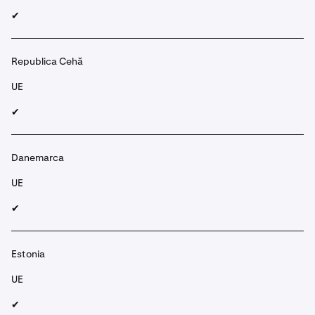
✔︎
Republica Cehă
UE
✔︎
Danemarca
UE
✔︎
Estonia
UE
✔︎