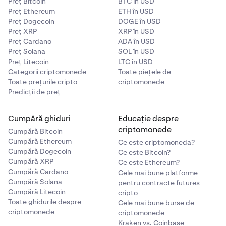
Preț Bitcoin
BTC în USD
Preț Ethereum
ETH în USD
Preț Dogecoin
DOGE în USD
Preț XRP
XRP în USD
Preț Cardano
ADA în USD
Preț Solana
SOL în USD
Preț Litecoin
LTC în USD
Categorii criptomonede
Toate piețele de
Toate prețurile cripto
criptomonede
Predicții de preț
Cumpără ghiduri
Educație despre
criptomonede
Cumpără Bitcoin
Cumpără Ethereum
Ce este criptomoneda?
Cumpără Dogecoin
Ce este Bitcoin?
Cumpără XRP
Ce este Ethereum?
Cumpără Cardano
Cele mai bune platforme
Cumpără Solana
pentru contracte futures
Cumpără Litecoin
cripto
Toate ghidurile despre
Cele mai bune burse de
criptomonede
criptomonede
Kraken vs. Coinbase