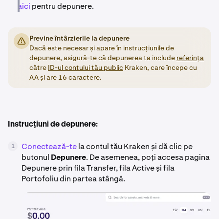
aici
pentru depunere.
Previne întârzierile la depunere
Dacă este necesar și apare în instrucțiunile de
depunere, asigură-te că depunerea ta include
referința
către
ID-ul contului tău public
Kraken, care începe cu
AA și are 16 caractere.
Instrucțiuni de depunere:
Conectează-te
la contul tău Kraken și dă clic pe
1
butonul
Depunere
. De asemenea, poți accesa pagina
Depunere prin fila Transfer, fila Active și fila
Portofoliu din partea stângă.