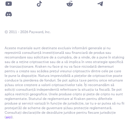
© 2011 - 2026 Payward, Inc.
Aceste materiale sunt destinate exclusiv informării generale și nu
reprezintă consultanță investițională sau financiară de produs sau
recomandare sau solicitare de a cumpăra, de a vinde, de a pune în staking
sau de a reține criptoactive sau de a vă implica în vreo strategie specifică
de tranzacționare. Kraken nu face și nu va face niciodată demersuri
pentru a crește sau scădea prețul vreunui criptoactiv dintre cele pe care
le pune la dispoziție. Natura imprevizibilă a piețelor de criptoactive poate
conduce la pierderea de fonduri. Se pot aplica taxe pentru orice returnare
și/sau orice creștere a valorii criptoactivelor tale. Îți recomandăm să
soliciți consultanță independentă referitoare la situația ta fiscală. Se pot
aplica restricții geografice. Unele produse cripto și piețe de cripto nu sunt
reglementate. Statutul de reglementare al Kraken pentru diferitele
produse și servicii variază în funcție de jurisdicție, iar tu s-ar putea să nu fii
protejat(ă) de scheme de guvernare și/sau protecție reglementară.
Consultați declarațiile de dezvăluire juridice pentru fiecare jurisdicție
(
aici
).