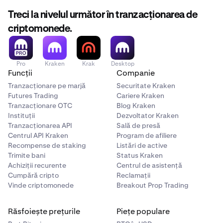
Treci la nivelul următor în tranzacționarea de
criptomonede.
Pro
Kraken
Krak
Desktop
Funcții
Companie
Tranzacționare pe marjă
Securitate Kraken
Futures Trading
Cariere Kraken
Tranzacționare OTC
Blog Kraken
Instituții
Dezvoltator Kraken
Tranzacționarea API
Sală de presă
Centrul API Kraken
Program de afiliere
Recompense de staking
Listări de active
Trimite bani
Status Kraken
Achiziții recurente
Centrul de asistență
Cumpără cripto
Reclamații
Vinde criptomonede
Breakout Prop Trading
Răsfoiește prețurile
Piețe populare