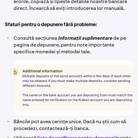
erorile, copiază și lipește detaliile noastre bancare
direct. Încearcă să eviți introducerea lor manuală.
Sfaturi pentru o depunere fără probleme:
•
Consultă secțiunea
Informații suplimentare
de pe
pagina de depunere, pentru note importante
specifice monedei și metodei tale.
•
Băncile pot avea cerințe unice. Dacă nu știi cum să
procedezi, contactează-ți banca.
•
Utilizează
lista de verificare pentru depuneri
înainte