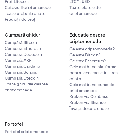
Preț Litecoin
LTC în USD
= 0.0003 BTC
Categorii criptomonede
Toate piețele de
Toate prețurile cripto
criptomonede
Predicții de preț
Cumpără ghiduri
Educație despre
criptomonede
Cumpără Bitcoin
Cumpără Ethereum
Ce este criptomoneda?
Cumpără Dogecoin
Ce este Bitcoin?
Cumpără XRP
Ce este Ethereum?
Cumpără Cardano
Cele mai bune platforme
Cumpără Solana
pentru contracte futures
Cumpără Litecoin
cripto
Toate ghidurile despre
Cele mai bune burse de
criptomonede
criptomonede
Kraken vs. Coinbase
Kraken vs. Binance
Învață despre cripto
Portofel
Portofel criptomonede