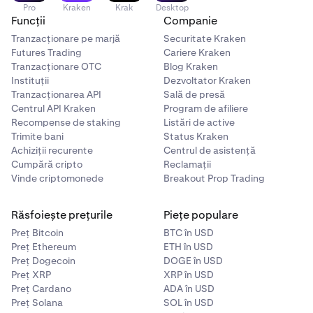
•
Valoarea noțională a acestei tranzacții în termeni
Pro
Kraken
Krak
Desktop
BTC este de 2 BTC
Funcții
Companie
= Procent Taxă * (Cantitate* Preț Intrare) = 0.015% * 100.000
•
Trader A este taxat cu o taxă de taker de 0.008 BTC
Tranzacționare pe marjă
Securitate Kraken
USD = 15 USD
Futures Trading
Cariere Kraken
(0.04%)
Tranzacționare OTC
Blog Kraken
•
Trader B este taxat cu o taxă de maker de 0.003 BTC
Instituții
Dezvoltator Kraken
(0.015%)
Tranzacționarea API
Sală de presă
Centrul API Kraken
Program de afiliere
•
Ambele sume sunt transferate imediat la potrivire
Recompense de staking
Listări de active
Trimite bani
Status Kraken
Achiziții recurente
Centrul de asistență
= 1 / Preț Tranzacție * (Procent Taxă) * Cantitate = 1 / 50.000
Cumpără cripto
Reclamații
USD/BTC * 0.04% * 100.000 USD = 0.0008 BTC
Vinde criptomonede
Breakout Prop Trading
= 1 / Preț Tranzacție * (Procent Taxă) * Cantitate = 1 / 50.000
Răsfoiește prețurile
Piețe populare
USD/BTC * 0.015% * 100.000 USD = 0.0003 BTC
Preț Bitcoin
BTC în USD
Preț Ethereum
ETH în USD
Preț Dogecoin
DOGE în USD
= (Procent Taxă) * Valoare Nominală Comandă = 0.04% * 2 BTC =
Preț XRP
XRP în USD
0.0008 BTC
Preț Cardano
ADA în USD
Preț Solana
SOL în USD
= (Procent Taxă) * Valoare Nominală Comandă = 0.015% * 2 BTC