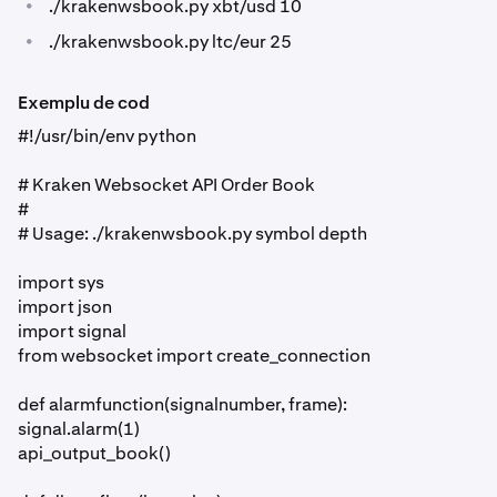
•
./krakenwsbook.py xbt/usd 10
•
./krakenwsbook.py ltc/eur 25
Exemplu de cod
#!/usr/bin/env python
# Kraken Websocket API Order Book
#
# Usage: ./krakenwsbook.py symbol depth
import sys
import json
import signal
from websocket import create_connection
def alarmfunction(signalnumber, frame):
signal.alarm(1)
api_output_book()