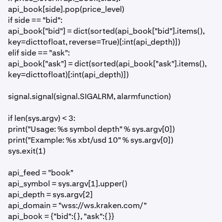
api_book[side].pop(price_level)
if side == "bid":
api_book["bid"] = dict(sorted(api_book["bid"].items(),
key=dicttofloat, reverse=True)[:int(api_depth)])
elif side == "ask":
api_book["ask"] = dict(sorted(api_book["ask"].items(),
key=dicttofloat)[:int(api_depth)])
signal.signal(signal.SIGALRM, alarmfunction)
if len(sys.argv) < 3:
print("Usage: %s symbol depth" % sys.argv[0])
print("Example: %s xbt/usd 10" % sys.argv[0])
sys.exit(1)
api_feed = "book"
api_symbol = sys.argv[1].upper()
api_depth = sys.argv[2]
api_domain = "wss://ws.kraken.com/"
api_book = {"bid":{}, "ask":{}}