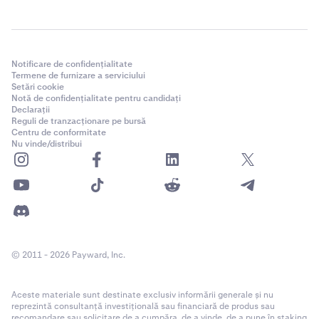
Notificare de confidențialitate
Termene de furnizare a serviciului
Setări cookie
Notă de confidențialitate pentru candidați
Declarații
Reguli de tranzacționare pe bursă
Centru de conformitate
Nu vinde/distribui
© 2011 - 2026 Payward, Inc.
Aceste materiale sunt destinate exclusiv informării generale și nu
reprezintă consultanță investițională sau financiară de produs sau
recomandare sau solicitare de a cumpăra, de a vinde, de a pune în staking