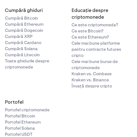
Cumpără ghiduri
Educație despre
criptomonede
Cumpără Bitcoin
Cumpără Ethereum
Ce este criptomoneda?
Cumpără Dogecoin
Ce este Bitcoin?
Cumpără XRP
Ce este Ethereum?
Cumpără Cardano
Cele mai bune platforme
Cumpără Solana
pentru contracte futures
Cumpără Litecoin
cripto
Toate ghidurile despre
Cele mai bune burse de
criptomonede
criptomonede
Kraken vs. Coinbase
Kraken vs. Binance
Învață despre cripto
Portofel
Portofel criptomonede
Portofel Bitcoin
Portofel Ethereum
Portofel Solana
Portofel USDT