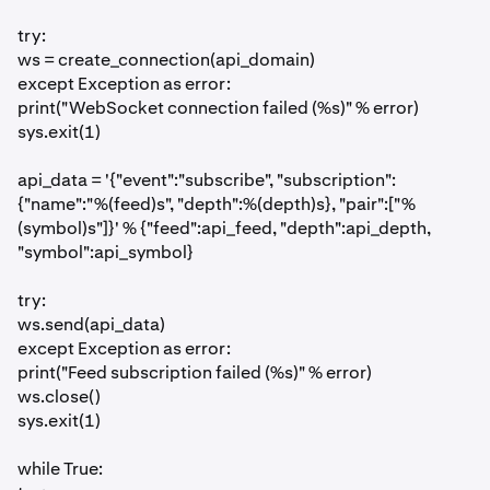
try:
ws = create_connection(api_domain)
except Exception as error:
print("WebSocket connection failed (%s)" % error)
sys.exit(1)
api_data = '{"event":"subscribe", "subscription":
{"name":"%(feed)s", "depth":%(depth)s}, "pair":["%
(symbol)s"]}' % {"feed":api_feed, "depth":api_depth,
"symbol":api_symbol}
try:
ws.send(api_data)
except Exception as error:
print("Feed subscription failed (%s)" % error)
ws.close()
sys.exit(1)
while True: