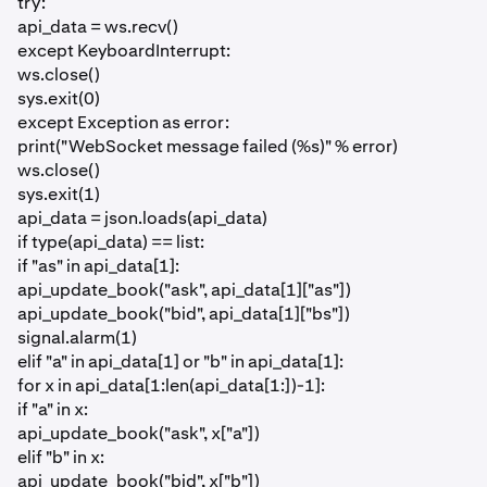
try:
api_data = ws.recv()
except KeyboardInterrupt:
ws.close()
sys.exit(0)
except Exception as error:
print("WebSocket message failed (%s)" % error)
ws.close()
sys.exit(1)
api_data = json.loads(api_data)
if type(api_data) == list:
if "as" in api_data[1]:
api_update_book("ask", api_data[1]["as"])
api_update_book("bid", api_data[1]["bs"])
signal.alarm(1)
elif "a" in api_data[1] or "b" in api_data[1]:
for x in api_data[1:len(api_data[1:])-1]:
if "a" in x:
api_update_book("ask", x["a"])
elif "b" in x:
api_update_book("bid", x["b"])