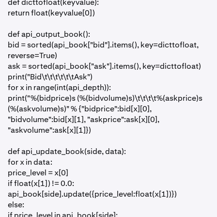
def dicttofloat(keyvalue):
return float(keyvalue[0])
def api_output_book():
bid = sorted(api_book["bid"].items(), key=dicttofloat,
reverse=True)
ask = sorted(api_book["ask"].items(), key=dicttofloat)
print("Bid\t\t\t\t\t\tAsk")
for x in range(int(api_depth)):
print("%(bidprice)s (%(bidvolume)s)\t\t\t\t%(askprice)s
(%(askvolume)s)" % {"bidprice":bid[x][0],
"bidvolume":bid[x][1], "askprice":ask[x][0],
"askvolume":ask[x][1]})
def api_update_book(side, data):
for x in data:
price_level = x[0]
if float(x[1]) != 0.0:
api_book[side].update({price_level:float(x[1])})
else:
if price_level in api_book[side]: