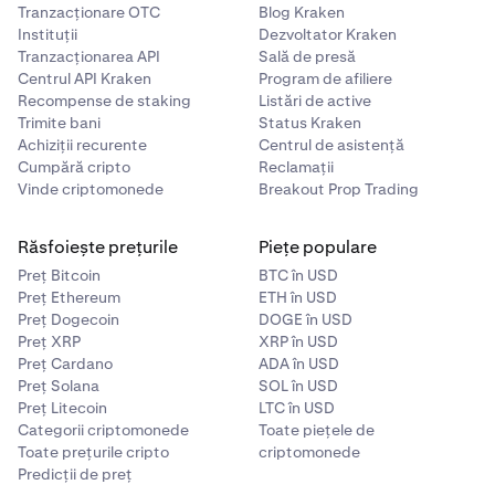
Tranzacționare OTC
Blog Kraken
Instituții
Dezvoltator Kraken
Tranzacționarea API
Sală de presă
Centrul API Kraken
Program de afiliere
Recompense de staking
Listări de active
Trimite bani
Status Kraken
Achiziții recurente
Centrul de asistență
Cumpără cripto
Reclamații
Vinde criptomonede
Breakout Prop Trading
Răsfoiește prețurile
Piețe populare
Preț Bitcoin
BTC în USD
Preț Ethereum
ETH în USD
Preț Dogecoin
DOGE în USD
Preț XRP
XRP în USD
Preț Cardano
ADA în USD
Preț Solana
SOL în USD
Preț Litecoin
LTC în USD
Categorii criptomonede
Toate piețele de
Toate prețurile cripto
criptomonede
Predicții de preț