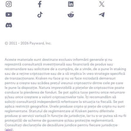
© 2011 - 2026 Payward, Inc.
Aceste materiale sunt destinate exclusiv informării generale și nu
reprezintă consultanță investițională sau financiară de produs sau
recomandare sau solicitare de a cumpăra, de a vinde, de a pune în staking
sau de a reține criptoactive sau de a vă implica în vreo strategie specifică
de tranzacționare. Kraken nu face și nu va face niciodată demersuri
pentru a crește sau scădea prețul vreunui criptoactiv dintre cele pe care
le pune la dispoziție. Natura imprevizibilă a piețelor de criptoactive poate
conduce la pierderea de fonduri. Se pot aplica taxe pentru orice returnare
și/sau orice creștere a valorii criptoactivelor tale. Îți recomandăm să
soliciți consultanță independentă referitoare la situația ta fiscală. Se pot
aplica restricții geografice. Unele produse cripto și piețe de cripto nu sunt
reglementate. Statutul de reglementare al Kraken pentru diferitele
produse și servicii variază în funcție de jurisdicție, iar tu s-ar putea să nu fii
protejat(ă) de scheme de guvernare și/sau protecție reglementară.
Consultați declarațiile de dezvăluire juridice pentru fiecare jurisdicție
(
aici
).