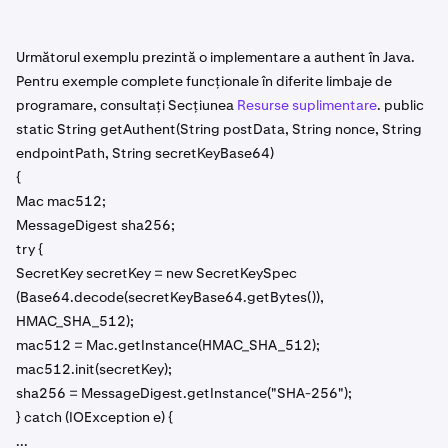
Următorul exemplu prezintă o implementare a authent în Java.
Pentru exemple complete funcționale în diferite limbaje de
programare, consultați Secțiunea
Resurse suplimentare
. public
static String getAuthent(String postData, String nonce, String
endpointPath, String secretKeyBase64)
{
Mac mac512;
MessageDigest sha256;
try {
SecretKey secretKey = new SecretKeySpec
(Base64.decode(secretKeyBase64.getBytes()),
HMAC_SHA_512);
mac512 = Mac.getInstance(HMAC_SHA_512);
mac512.init(secretKey);
sha256 = MessageDigest.getInstance("SHA-256");
} catch (IOException e) {
...