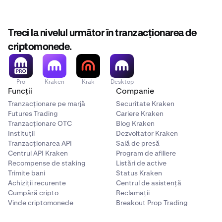
Treci la nivelul următor în tranzacționarea de
criptomonede.
Pro
Kraken
Krak
Desktop
Funcții
Companie
Tranzacționare pe marjă
Securitate Kraken
Futures Trading
Cariere Kraken
Tranzacționare OTC
Blog Kraken
Instituții
Dezvoltator Kraken
Tranzacționarea API
Sală de presă
Centrul API Kraken
Program de afiliere
Recompense de staking
Listări de active
Trimite bani
Status Kraken
Achiziții recurente
Centrul de asistență
Cumpără cripto
Reclamații
Vinde criptomonede
Breakout Prop Trading