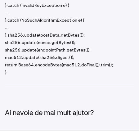
} catch (InvalidKeyException e) {
...
} catch (NoSuchAlgorithmException e) {
...
} sha256.update(postData.getBytes());
sha256.update(nonce.getBytes());
sha256.update(endpointPath.getBytes());
mac512.update(sha256.digest());
return Base64.encodeBytes(mac512.doFinal()).trim();
}
Ai nevoie de mai mult ajutor?