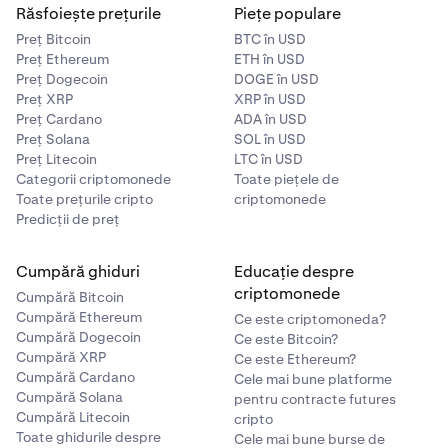
Răsfoiește prețurile
Piețe populare
Preț Bitcoin
BTC în USD
Preț Ethereum
ETH în USD
Preț Dogecoin
DOGE în USD
Preț XRP
XRP în USD
Preț Cardano
ADA în USD
Preț Solana
SOL în USD
Preț Litecoin
LTC în USD
Categorii criptomonede
Toate piețele de
Toate prețurile cripto
criptomonede
Predicții de preț
Cumpără ghiduri
Educație despre
criptomonede
Cumpără Bitcoin
Cumpără Ethereum
Ce este criptomoneda?
Cumpără Dogecoin
Ce este Bitcoin?
Cumpără XRP
Ce este Ethereum?
Cumpără Cardano
Cele mai bune platforme
Cumpără Solana
pentru contracte futures
Cumpără Litecoin
cripto
Toate ghidurile despre
Cele mai bune burse de