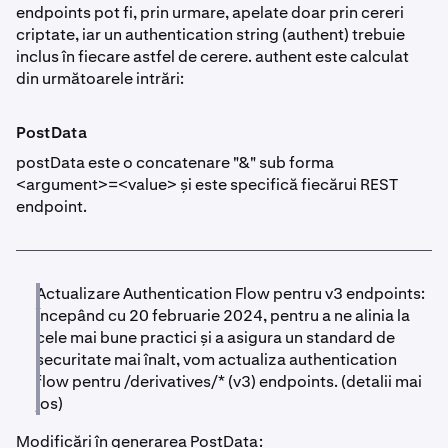
endpoints pot fi, prin urmare, apelate doar prin cereri
criptate, iar un authentication string (authent) trebuie
inclus în fiecare astfel de cerere. authent este calculat
din următoarele intrări:
PostData
postData este o concatenare "&" sub forma
<argument>=<value> și este specifică fiecărui REST
endpoint.
Actualizare Authentication Flow pentru v3 endpoints:
Începând cu 20 februarie 2024, pentru a ne alinia la
cele mai bune practici și a asigura un standard de
securitate mai înalt, vom actualiza authentication
flow pentru /derivatives/* (v3) endpoints. (detalii mai
jos)
Modificări în generarea PostData: