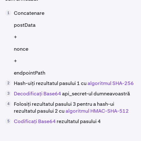
Concatenare
1
postData
+
nonce
+
endpointPath
Hash-uiți rezultatul pasului 1 cu
algoritmul SHA-256
2
Decodificați Base64
api_secret-ul dumneavoastră
3
Folosiți rezultatul pasului 3 pentru a hash-ui
4
rezultatul pasului 2 cu
algoritmul HMAC-SHA-512
Codificați Base64
rezultatul pasului 4
5