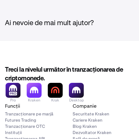
Ai nevoie de mai mult ajutor?
Treci la nivelul următor în tranzacționarea de
criptomonede.
Pro
Kraken
Krak
Desktop
Funcții
Companie
Tranzacționare pe marjă
Securitate Kraken
Futures Trading
Cariere Kraken
Tranzacționare OTC
Blog Kraken
Instituții
Dezvoltator Kraken
Tranzacționarea API
Sală de presă