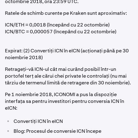
octombrie 2018, ora 23:59 UTC.
Ratele de schimb curente pe Kraken sunt aproximativ:
ICN/ETH = 0,0018 (începând cu 22 octombrie)
ICN/BTC = 0,000057 (începând cu 22 octombrie)
Expirat: (2) Convertiți ICN în eICN (acționați până pe 30
noiembrie 2018)
Retrageți-vă ICN-ul cât mai curând posibil într-un
portofel terț ale cărui chei private le controlați (nu mai
târziu de termenul limită de retragere din 30 noiembrie).
Pe 1 noiembrie 2018, ICONOMI a pus la dispoziție
interfața sa pentru investitori pentru conversia ICN în
eICN:
•
Convertiți ICN în eICN
•
Blog: Procesul de conversie ICN începe