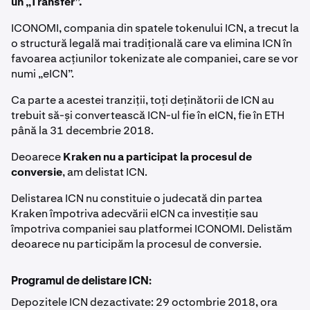
un „Transfer”.
ICONOMI, compania din spatele tokenului ICN, a trecut la
o structură legală mai tradițională care va elimina ICN în
favoarea acțiunilor tokenizate ale companiei, care se vor
numi „eICN”.
Ca parte a acestei tranziții, toți deținătorii de ICN au
trebuit să-și convertească ICN-ul fie în eICN, fie în ETH
până la 31 decembrie 2018.
Deoarece
Kraken nu a participat la procesul de
conversie
, am delistat ICN.
Delistarea ICN nu constituie o judecată din partea
Kraken împotriva adecvării eICN ca investiție sau
împotriva companiei sau platformei ICONOMI. Delistăm
deoarece nu participăm la procesul de conversie.
Programul de delistare ICN:
Depozitele ICN dezactivate: 29 octombrie 2018, ora