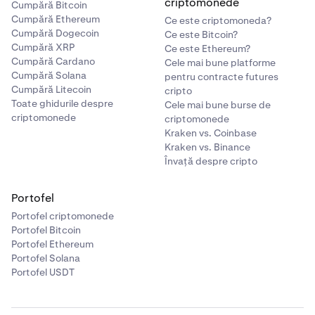
criptomonede
Cumpără Bitcoin
Cumpără Ethereum
Ce este criptomoneda?
Cumpără Dogecoin
Ce este Bitcoin?
Cumpără XRP
Ce este Ethereum?
Cumpără Cardano
Cele mai bune platforme
Cumpără Solana
pentru contracte futures
Cumpără Litecoin
cripto
Toate ghidurile despre
Cele mai bune burse de
criptomonede
criptomonede
Kraken vs. Coinbase
Kraken vs. Binance
Învață despre cripto
Portofel
Portofel criptomonede
Portofel Bitcoin
Portofel Ethereum
Portofel Solana
Portofel USDT