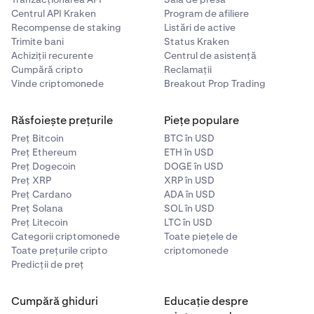
Centrul API Kraken
Program de afiliere
Recompense de staking
Listări de active
Trimite bani
Status Kraken
Achiziții recurente
Centrul de asistență
Cumpără cripto
Reclamații
Vinde criptomonede
Breakout Prop Trading
Răsfoiește prețurile
Piețe populare
Preț Bitcoin
BTC în USD
Preț Ethereum
ETH în USD
Preț Dogecoin
DOGE în USD
Preț XRP
XRP în USD
Preț Cardano
ADA în USD
Preț Solana
SOL în USD
Preț Litecoin
LTC în USD
Categorii criptomonede
Toate piețele de
Toate prețurile cripto
criptomonede
Predicții de preț
Cumpără ghiduri
Educație despre