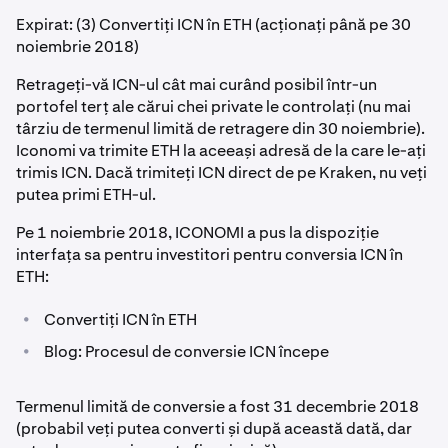
Expirat: (3) Convertiți ICN în ETH (acționați până pe 30
noiembrie 2018)
Retrageți-vă ICN-ul cât mai curând posibil într-un
portofel terț ale cărui chei private le controlați (nu mai
târziu de termenul limită de retragere din 30 noiembrie).
Iconomi va trimite ETH la aceeași adresă de la care le-ați
trimis ICN. Dacă trimiteți ICN direct de pe Kraken, nu veți
putea primi ETH-ul.
Pe 1 noiembrie 2018, ICONOMI a pus la dispoziție
interfața sa pentru investitori pentru conversia ICN în
ETH:
•
Convertiți ICN în ETH
•
Blog: Procesul de conversie ICN începe
Termenul limită de conversie a fost 31 decembrie 2018
(probabil veți putea converti și după această dată, dar