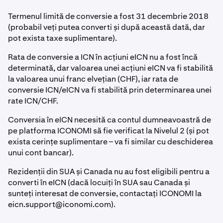
Termenul limită de conversie a fost 31 decembrie 2018
(probabil veți putea converti și după această dată, dar
pot exista taxe suplimentare).
Rata de conversie a ICN în acțiuni eICN nu a fost încă
determinată, dar valoarea unei acțiuni eICN va fi stabilită
la valoarea unui franc elvețian (CHF), iar rata de
conversie ICN/eICN va fi stabilită prin determinarea unei
rate ICN/CHF.
Conversia în eICN necesită ca contul dumneavoastră de
pe platforma ICONOMI să fie verificat la Nivelul 2 (și pot
exista cerințe suplimentare – va fi similar cu deschiderea
unui cont bancar).
Rezidenții din SUA și Canada nu au fost eligibili pentru a
converti în eICN (dacă locuiți în SUA sau Canada și
sunteți interesat de conversie, contactați ICONOMI la
eicn.support@iconomi.com
).