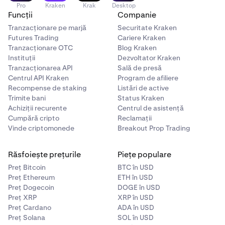
Pro
Kraken
Krak
Desktop
Funcții
Companie
Tranzacționare pe marjă
Securitate Kraken
Futures Trading
Cariere Kraken
Tranzacționare OTC
Blog Kraken
Instituții
Dezvoltator Kraken
Tranzacționarea API
Sală de presă
Centrul API Kraken
Program de afiliere
Recompense de staking
Listări de active
Trimite bani
Status Kraken
Achiziții recurente
Centrul de asistență
Cumpără cripto
Reclamații
Vinde criptomonede
Breakout Prop Trading
Răsfoiește prețurile
Piețe populare
Preț Bitcoin
BTC în USD
Preț Ethereum
ETH în USD
Preț Dogecoin
DOGE în USD
Preț XRP
XRP în USD
Preț Cardano
ADA în USD
Preț Solana
SOL în USD