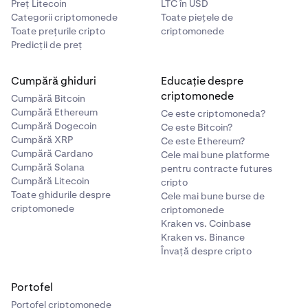
Preț Litecoin
LTC în USD
Categorii criptomonede
Toate piețele de
Toate prețurile cripto
criptomonede
Predicții de preț
Cumpără ghiduri
Educație despre
criptomonede
Cumpără Bitcoin
Cumpără Ethereum
Ce este criptomoneda?
Cumpără Dogecoin
Ce este Bitcoin?
Cumpără XRP
Ce este Ethereum?
Cumpără Cardano
Cele mai bune platforme
Cumpără Solana
pentru contracte futures
Cumpără Litecoin
cripto
Toate ghidurile despre
Cele mai bune burse de
criptomonede
criptomonede
Kraken vs. Coinbase
Kraken vs. Binance
Învață despre cripto
Portofel
Portofel criptomonede