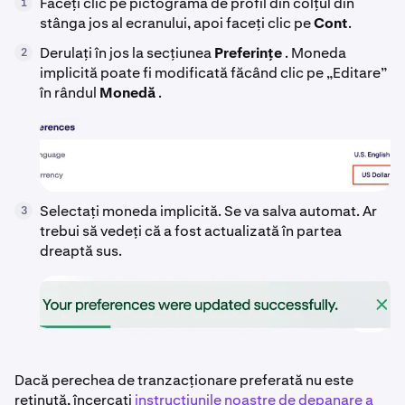
Faceți clic pe pictograma de profil din colțul din
1
stânga jos al ecranului, apoi faceți clic pe
Cont
.
Derulați în jos la secțiunea
Preferințe
. Moneda
2
implicită poate fi modificată făcând clic pe „Editare”
în rândul
Monedă
.
Selectați moneda implicită. Se va salva automat. Ar
3
trebui să vedeți că a fost actualizată în partea
dreaptă sus.
Dacă perechea de tranzacționare preferată nu este
reținută, încercați
instrucțiunile noastre de depanare a