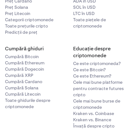
Preț Cardano
ADA în USD
Preț Solana
SOL în USD
Preț Litecoin
LTC în USD
Categorii criptomonede
Toate piețele de
Toate prețurile cripto
criptomonede
Predicții de preț
Cumpără ghiduri
Educație despre
criptomonede
Cumpără Bitcoin
Cumpără Ethereum
Ce este criptomoneda?
Cumpără Dogecoin
Ce este Bitcoin?
Cumpără XRP
Ce este Ethereum?
Cumpără Cardano
Cele mai bune platforme
Cumpără Solana
pentru contracte futures
Cumpără Litecoin
cripto
Toate ghidurile despre
Cele mai bune burse de
criptomonede
criptomonede
Kraken vs. Coinbase
Kraken vs. Binance
Învață despre cripto