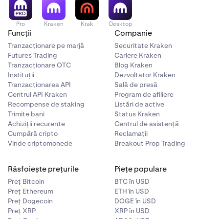
Pro
Kraken
Krak
Desktop
Funcții
Companie
Tranzacționare pe marjă
Securitate Kraken
Futures Trading
Cariere Kraken
Tranzacționare OTC
Blog Kraken
Instituții
Dezvoltator Kraken
Tranzacționarea API
Sală de presă
Centrul API Kraken
Program de afiliere
Recompense de staking
Listări de active
Trimite bani
Status Kraken
Achiziții recurente
Centrul de asistență
Cumpără cripto
Reclamații
Vinde criptomonede
Breakout Prop Trading
Răsfoiește prețurile
Piețe populare
Preț Bitcoin
BTC în USD
Preț Ethereum
ETH în USD
Preț Dogecoin
DOGE în USD
Preț XRP
XRP în USD