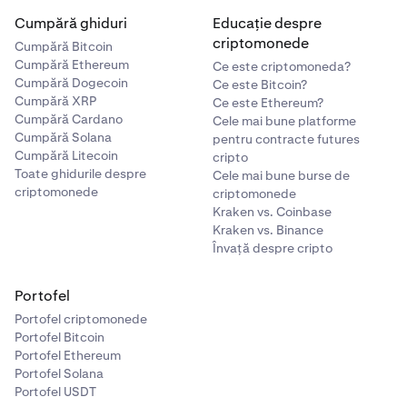
Cumpără ghiduri
Educație despre
criptomonede
Cumpără Bitcoin
Cumpără Ethereum
Ce este criptomoneda?
Cumpără Dogecoin
Ce este Bitcoin?
Cumpără XRP
Ce este Ethereum?
Cumpără Cardano
Cele mai bune platforme
Cumpără Solana
pentru contracte futures
Cumpără Litecoin
cripto
Toate ghidurile despre
Cele mai bune burse de
criptomonede
criptomonede
Kraken vs. Coinbase
Kraken vs. Binance
Învață despre cripto
Portofel
Portofel criptomonede
Portofel Bitcoin
Portofel Ethereum
Portofel Solana
Portofel USDT