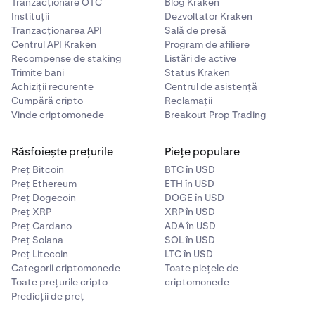
Tranzacționare OTC
Blog Kraken
Instituții
Dezvoltator Kraken
Tranzacționarea API
Sală de presă
Centrul API Kraken
Program de afiliere
Recompense de staking
Listări de active
Trimite bani
Status Kraken
Achiziții recurente
Centrul de asistență
Cumpără cripto
Reclamații
Vinde criptomonede
Breakout Prop Trading
Răsfoiește prețurile
Piețe populare
Preț Bitcoin
BTC în USD
Preț Ethereum
ETH în USD
Preț Dogecoin
DOGE în USD
Preț XRP
XRP în USD
Preț Cardano
ADA în USD
Preț Solana
SOL în USD
Preț Litecoin
LTC în USD
Categorii criptomonede
Toate piețele de
Toate prețurile cripto
criptomonede
Predicții de preț