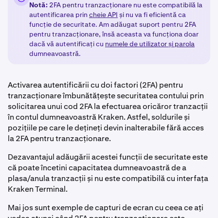
Notă:
2FA pentru tranzacționare nu este compatibilă la
autentificarea prin
cheie API
și nu va fi eficientă ca
funcție de securitate. Am adăugat suport pentru 2FA
pentru tranzacționare, însă aceasta va funcționa doar
dacă vă autentificați cu
numele de utilizator și parola
dumneavoastră.
Activarea autentificării cu doi factori (2FA) pentru
tranzacționare îmbunătățește securitatea contului prin
solicitarea unui cod 2FA la efectuarea oricăror tranzacții
în contul dumneavoastră Kraken. Astfel, soldurile și
pozițiile pe care le dețineți devin inalterabile fără acces
la 2FA pentru tranzacționare.
Dezavantajul adăugării acestei funcții de securitate este
că poate încetini capacitatea dumneavoastră de a
plasa/anula tranzacții și nu este compatibilă cu interfața
Kraken Terminal.
Mai jos sunt exemple de capturi de ecran cu ceea ce ați