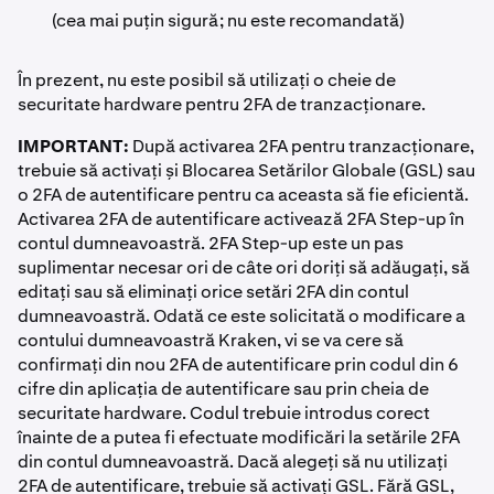
(cea mai puțin sigură; nu este recomandată)
În prezent, nu este posibil să utilizați o cheie de
securitate hardware pentru 2FA de tranzacționare.
IMPORTANT:
După activarea 2FA pentru tranzacționare,
trebuie să activați și Blocarea Setărilor Globale (GSL) sau
o 2FA de autentificare pentru ca aceasta să fie eficientă.
Activarea 2FA de autentificare activează 2FA Step-up în
contul dumneavoastră. 2FA Step-up este un pas
suplimentar necesar ori de câte ori doriți să adăugați, să
editați sau să eliminați orice setări 2FA din contul
dumneavoastră. Odată ce este solicitată o modificare a
contului dumneavoastră Kraken, vi se va cere să
confirmați din nou 2FA de autentificare prin codul din 6
cifre din aplicația de autentificare sau prin cheia de
securitate hardware. Codul trebuie introdus corect
înainte de a putea fi efectuate modificări la setările 2FA
din contul dumneavoastră. Dacă alegeți să nu utilizați
2FA de autentificare, trebuie să activați GSL. Fără GSL,