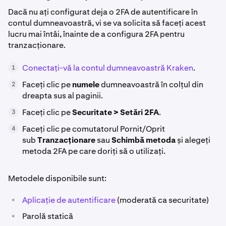
Dacă nu ați configurat deja o 2FA de autentificare în
contul dumneavoastră, vi se va solicita să faceți acest
lucru mai întâi, înainte de a configura 2FA pentru
tranzacționare.
Conectați-vă la contul dumneavoastră Kraken
.
1
Faceți clic pe
numele
dumneavoastră în colțul din
2
dreapta sus al paginii.
Faceți clic pe
Securitate > Setări 2FA
.
3
Faceți clic pe comutatorul Pornit/Oprit
4
sub
Tranzacționare
sau
Schimbă metoda
și alegeți
metoda 2FA pe care doriți să o utilizați.
Metodele disponibile sunt:
•
Aplicație de autentificare
(moderată ca securitate)
•
Parolă statică