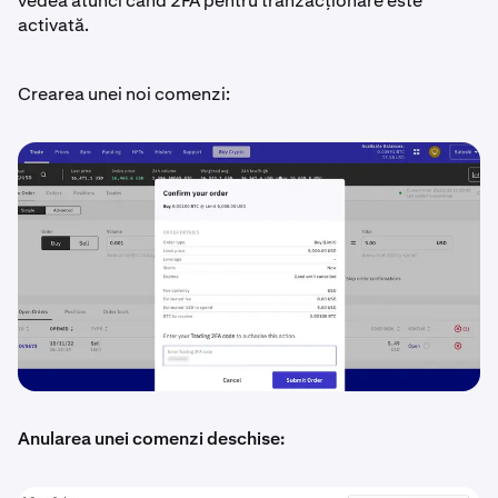
vedea atunci când 2FA pentru tranzacționare este
activată.
Crearea unei noi comenzi:
Anularea unei comenzi deschise: