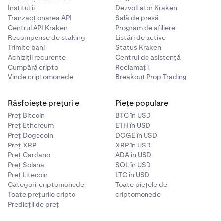
Instituții
Dezvoltator Kraken
Tranzacționarea API
Sală de presă
Centrul API Kraken
Program de afiliere
Recompense de staking
Listări de active
Trimite bani
Status Kraken
Achiziții recurente
Centrul de asistență
Cumpără cripto
Reclamații
Vinde criptomonede
Breakout Prop Trading
Răsfoiește prețurile
Piețe populare
Preț Bitcoin
BTC în USD
Preț Ethereum
ETH în USD
Preț Dogecoin
DOGE în USD
Preț XRP
XRP în USD
Preț Cardano
ADA în USD
Preț Solana
SOL în USD
Preț Litecoin
LTC în USD
Categorii criptomonede
Toate piețele de
Toate prețurile cripto
criptomonede
Predicții de preț