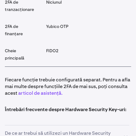
2FA de
Niciunul
tranzacționare
2FA de
Yubico OTP
finanțare
Cheie
FIDO2
principală
Fiecare funcție trebuie configurată separat. Pentru a afla
mai multe despre funcțiile 2FA de mai sus, poți consulta
acest
articol de asistență.
Întrebări frecvente despre Hardware Security Key-uri:
De ce ar trebui să utilizezi un Hardware Security