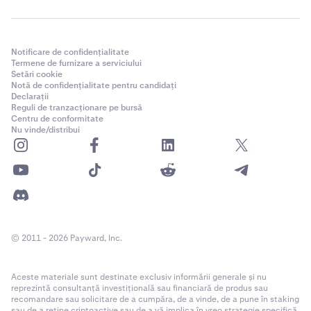
Notificare de confidențialitate
Termene de furnizare a serviciului
Setări cookie
Notă de confidențialitate pentru candidați
Declarații
Reguli de tranzacționare pe bursă
Centru de conformitate
Nu vinde/distribui
© 2011 - 2026 Payward, Inc.
Aceste materiale sunt destinate exclusiv informării generale și nu
reprezintă consultanță investițională sau financiară de produs sau
recomandare sau solicitare de a cumpăra, de a vinde, de a pune în staking
sau de a reține criptoactive sau de a vă implica în vreo strategie specifică