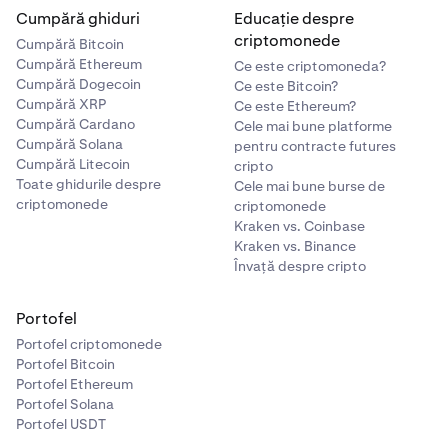
Cumpără ghiduri
Educație despre
criptomonede
Cumpără Bitcoin
Cumpără Ethereum
Ce este criptomoneda?
Cumpără Dogecoin
Ce este Bitcoin?
Cumpără XRP
Ce este Ethereum?
Cumpără Cardano
Cele mai bune platforme
Cumpără Solana
pentru contracte futures
Cumpără Litecoin
cripto
Toate ghidurile despre
Cele mai bune burse de
criptomonede
criptomonede
Kraken vs. Coinbase
Kraken vs. Binance
Învață despre cripto
Portofel
Portofel criptomonede
Portofel Bitcoin
Portofel Ethereum
Portofel Solana
Portofel USDT