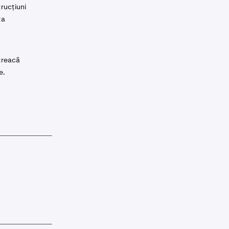
rucțiuni
ța
treacă
e.