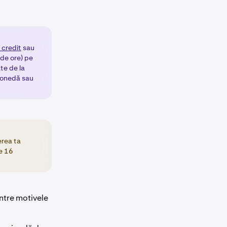
 credit
sau
de ore) pe
te de la
omonedă sau
erea ta
e 16
ntre motivele