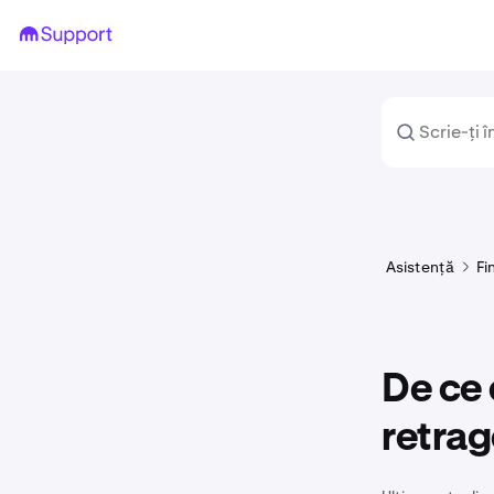
Asistență
Fi
De ce 
retra