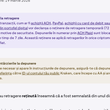
re:
19 martie 2026
 la retragere
ranzacții, cum ar fi
achiziții ACH,
PayPal
,
achiziții cu card de debit sau
din portofel digital
vor declanșa o reținere de retragere temporară (72 
 motive de securitate. Depunerile în numerar prin
ACH Plaid
sunt bloca
 timp de 7 zile. Această reținere se aplică retragerilor în orice cript
iat.
ntârzierile la depunere
e necesar și apare în instrucțiunile de depunere, asigură-te că depun
eferința
către
ID-ul contului tău public
Kraken, care începe cu AA și ar
e.
au retragere
reținută
înseamnă că a fost semnalată din unul di