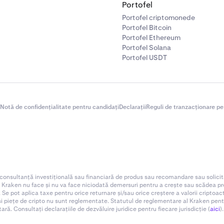
Portofel
Portofel criptomonede
Portofel Bitcoin
Portofel Ethereum
Portofel Solana
Portofel USDT
Notă de confidențialitate pentru candidați
Declarații
Reguli de tranzacționare pe
 consultanță investițională sau financiară de produs sau recomandare sau solicit
. Kraken nu face și nu va face niciodată demersuri pentru a crește sau scădea preț
 Se pot aplica taxe pentru orice returnare și/sau orice creștere a valorii criptoa
 și piețe de cripto nu sunt reglementate. Statutul de reglementare al Kraken pentru d
ă. Consultați declarațiile de dezvăluire juridice pentru fiecare jurisdicție (
aici
).