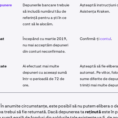
epunere
Depunerile bancare trebuie
Așteaptă instrucțiuni 
să includă numărul tău de
Asistența Kraken.
referință pentru a ști în ce
cont să le alocăm.
mat
Începând cu martie 2019,
Confirmă-ți
contul
.
nu mai acceptăm depuneri
din conturi neconfirmate.
cate
Ai efectuat mai multe
Așteaptă să fie eliber
depuneri cu aceeași sumă
automat. Pe viitor, fol
într-o perioadă de 72 de
sume diferite de depu
ore.
trimiți mai multe depun
: În anumite circumstanțe, este posibil să nu putem elibera o 
va trebui să fie returnată. Dacă depunerea ta
reținută
este în 
o sumă egală de fonduri din soldurile tale existente va fi, de 