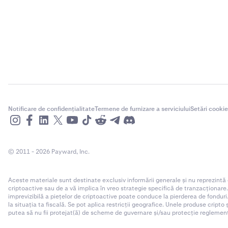
Notificare de confidențialitate
Termene de furnizare a serviciului
Setări cookie
© 2011 - 2026 Payward, Inc.
Aceste materiale sunt destinate exclusiv informării generale și nu reprezintă
criptoactive sau de a vă implica în vreo strategie specifică de tranzacționare
imprevizibilă a piețelor de criptoactive poate conduce la pierderea de fonduri.
la situația ta fiscală. Se pot aplica restricții geografice. Unele produse cripto
putea să nu fii protejat(ă) de scheme de guvernare și/sau protecție reglementar