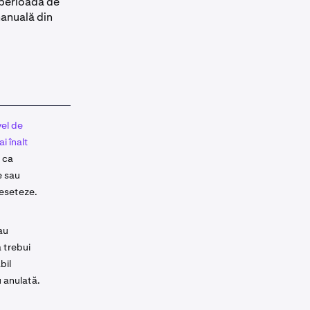
 perioadă de
manuală din
vel de
i înalt
 ca
ce sau
reseteze.
au
 trebui
bil
 anulată.