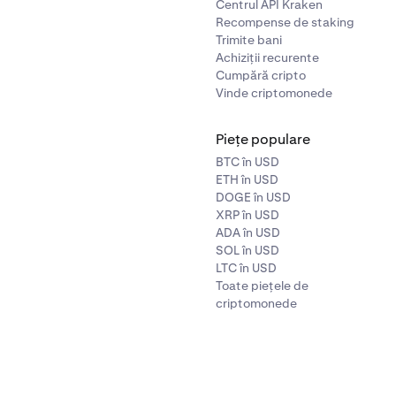
Centrul API Kraken
Recompense de staking
Trimite bani
Achiziții recurente
Cumpără cripto
Vinde criptomonede
Piețe populare
BTC în USD
ETH în USD
DOGE în USD
XRP în USD
ADA în USD
SOL în USD
LTC în USD
Toate piețele de
criptomonede