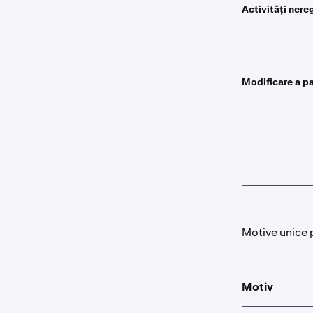
Activități nere
Modificare a pa
Motive unice 
Motiv