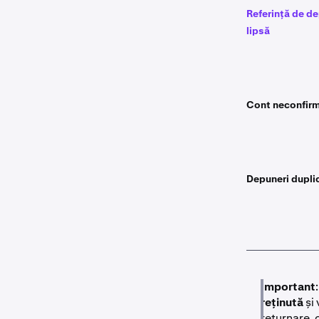
Referință de d
lipsă
Cont neconfir
Depuneri dupli
Important
reținută
și 
returnare, 