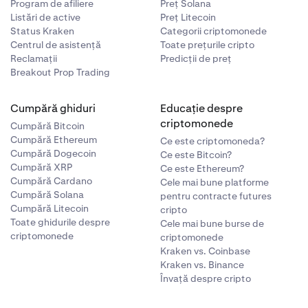
Program de afiliere
Preț Solana
Listări de active
Preț Litecoin
Status Kraken
Categorii criptomonede
Centrul de asistență
Toate prețurile cripto
Reclamații
Predicții de preț
Breakout Prop Trading
Cumpără ghiduri
Educație despre
criptomonede
Cumpără Bitcoin
Cumpără Ethereum
Ce este criptomoneda?
Cumpără Dogecoin
Ce este Bitcoin?
Cumpără XRP
Ce este Ethereum?
Cumpără Cardano
Cele mai bune platforme
Cumpără Solana
pentru contracte futures
Cumpără Litecoin
cripto
Toate ghidurile despre
Cele mai bune burse de
criptomonede
criptomonede
Kraken vs. Coinbase
Kraken vs. Binance
Învață despre cripto