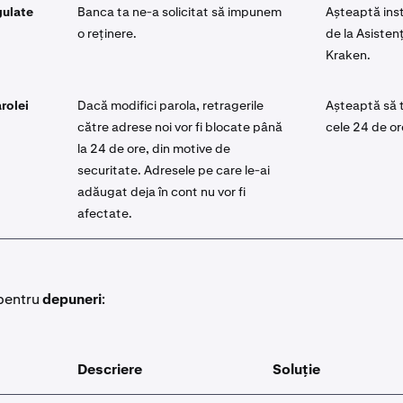
gulate
Banca ta ne-a solicitat să impunem
Așteaptă inst
o reținere.
de la Asisten
Kraken.
rolei
Dacă modifici parola, retragerile
Așteaptă să 
către adrese noi vor fi blocate până
cele 24 de or
la 24 de ore, din motive de
securitate. Adresele pe care le-ai
adăugat deja în cont nu vor fi
afectate.
pentru
depuneri
:
Descriere
Soluție