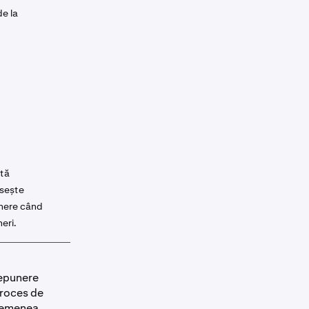
de la
ată
osește
nere când
eri.
depunere
proces de
asemenea,