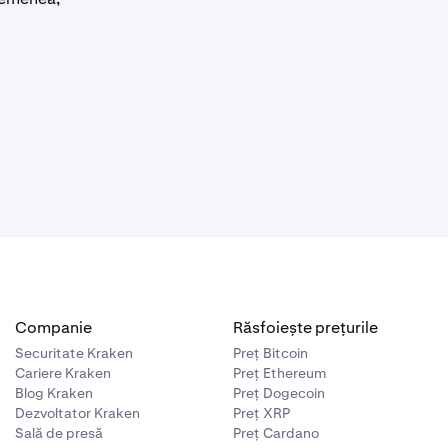
Companie
Răsfoiește prețurile
Securitate Kraken
Preț Bitcoin
Cariere Kraken
Preț Ethereum
Blog Kraken
Preț Dogecoin
Dezvoltator Kraken
Preț XRP
Sală de presă
Preț Cardano