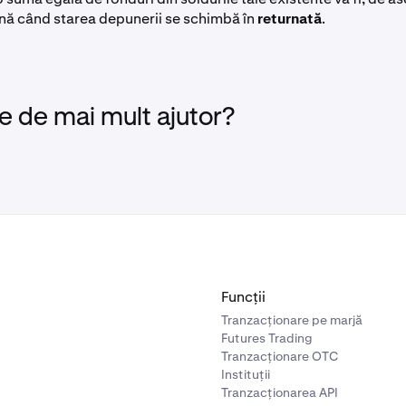
ână când starea depunerii se schimbă în
returnată
.
e de mai mult ajutor?
Funcții
Tranzacționare pe marjă
Futures Trading
Tranzacționare OTC
Instituții
Tranzacționarea API