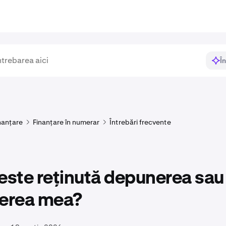
Î
nanțare
Finanțare în numerar
Întrebări frecvente
este reținută depunerea sau
gerea mea?