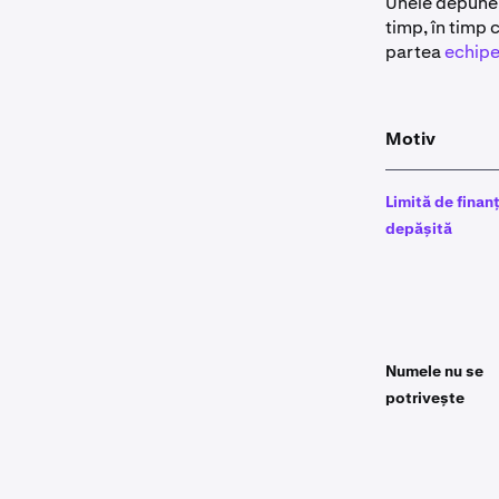
Unele depuner
timp, în timp 
partea
echipe
Motiv
Limită de finan
depășită
Numele nu se
potrivește