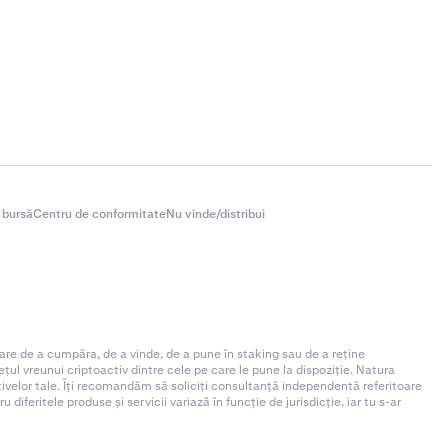
 bursă
Centru de conformitate
Nu vinde/distribui
are de a cumpăra, de a vinde, de a pune în staking sau de a reține
ul vreunui criptoactiv dintre cele pe care le pune la dispoziție. Natura
ctivelor tale. Îți recomandăm să soliciți consultanță independentă referitoare
iferitele produse și servicii variază în funcție de jurisdicție, iar tu s-ar