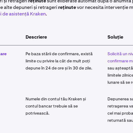
i și retrageri
reținute
sunt eliberate automat după o anumită
ce alte depuneri și retrageri
reținute
vor necesita intervenție 
i de asistență Kraken
.
Descriere
Soluție
țare
Pe baza stării de confirmare, există
Solicită un ni
limite cu privire la cât de mult poți
confirmare ma
depune în 24 de ore și în 30 de zile.
sau așteaptă
limitele zilni
lunare să se 
Numele din contul tău Kraken și
Depunerea s
contul bancar trebuie să se
retragerea va
potrivească.
cel mai proba
returnată sau