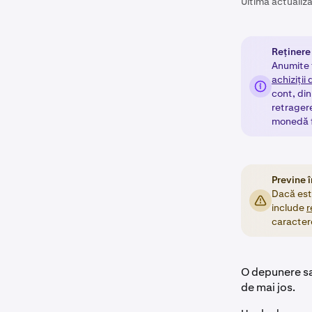
Ultima actualiza
Reținere
Anumite t
achiziții 
cont, din
retragere
monedă f
Previne î
Dacă est
include
r
caracter
O depunere s
de mai jos.