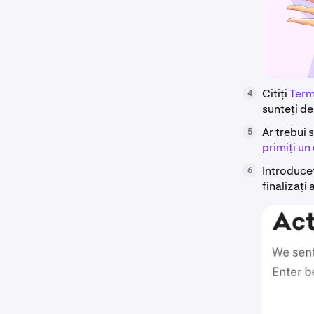
Citiți
Terme
4
sunteți de
Ar trebui 
5
primiți un
Introduceț
6
finalizați