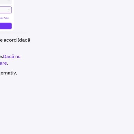
 de acord (dacă
e.
Dacă nu
nare
.
ternativ,