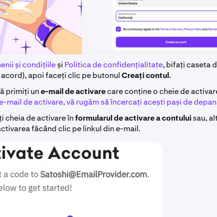
nii și condițiile
și
Politica de confidențialitate
, bifați caseta
 acord), apoi faceți clic pe butonul
Creați contul
.
să primiți un
e-mail de activare
care conține o cheie de activar
 e-mail de activare, vă rugăm să încercați acești pași de depa
i cheia de activare în
formularul de activare a contului
sau, al
 activarea făcând clic pe linkul din e-mail.