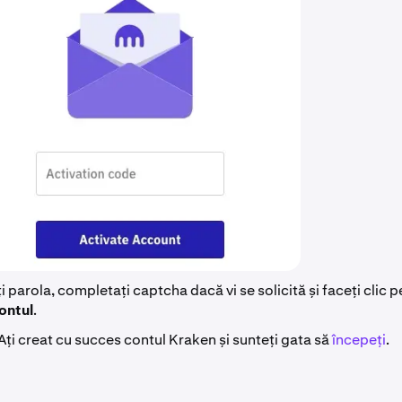
 parola, completați captcha dacă vi se solicită și faceți clic 
ontul
.
! Ați creat cu succes contul Kraken și sunteți gata să
începeți
.