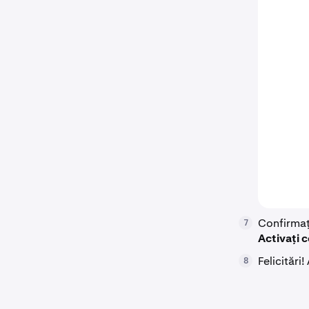
Confirmați
7
Activați c
Felicitări
8