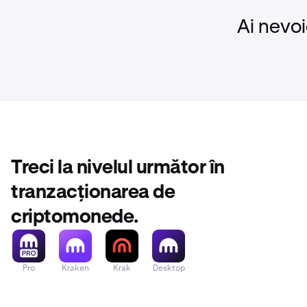
Ai nevoi
Treci la nivelul următor în
tranzacționarea de
criptomonede.
Pro
Kraken
Krak
Desktop