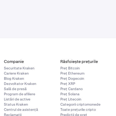
Companie
Răsfoiește prețurile
Securitate Kraken
Preț Bitcoin
Cariere Kraken
Preț Ethereum
Blog Kraken
Preț Dogecoin
Dezvoltator Kraken
Preț XRP
Sală de presă
Preț Cardano
Program de afiliere
Preț Solana
Listări de active
Preț Litecoin
Status Kraken
Categorii criptomonede
Centrul de asistență
Toate prețurile cripto
Reclamații
Predicții de preț