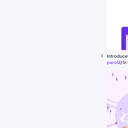
Introduceț
3
parolă
) î