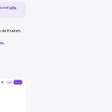
 puteți
afla
e de Kraken.
om
.