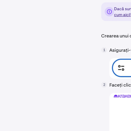
Dacă sun
cum aici!
Crearea unui 
Asigurați-
1
Faceți cli
2