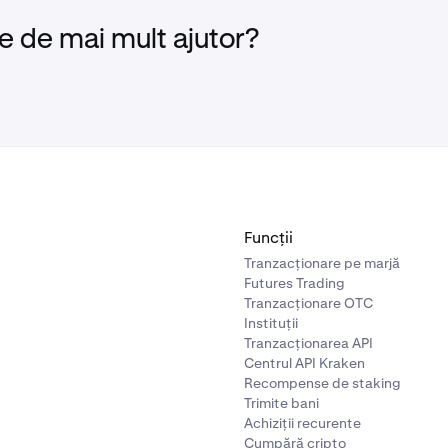
e de mai mult ajutor?
Funcții
Tranzacționare pe marjă
Futures Trading
Tranzacționare OTC
Instituții
Tranzacționarea API
Centrul API Kraken
Recompense de staking
Trimite bani
Achiziții recurente
Cumpără cripto