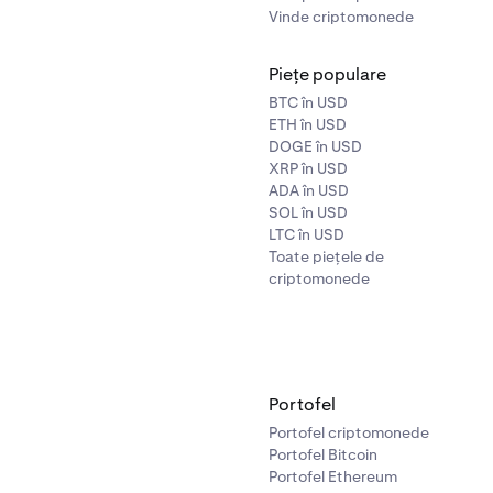
Vinde criptomonede
Piețe populare
BTC în USD
ETH în USD
DOGE în USD
XRP în USD
ADA în USD
SOL în USD
LTC în USD
Toate piețele de
criptomonede
Portofel
Portofel criptomonede
Portofel Bitcoin
Portofel Ethereum