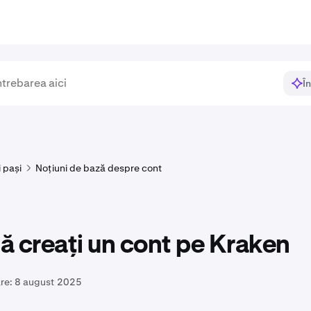
Î
i pași
Noțiuni de bază despre cont
 creați un cont pe Kraken
re:
8 august 2025