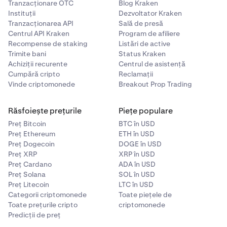
03-4588-3921
Tranzacționare OTC
Blog Kraken
Pentru orice întrebări sau probleme legate de cererea
Instituții
Dezvoltator Kraken
dumneavoastră MtGox, va trebui să contactați biroul de
Zile de funcționare: Luni până vineri (cu excepția
Tranzacționarea API
Sală de presă
asistență al administratorului MtGox.
sărbătorilor naționale japoneze)Ore de funcționare:
Centrul API Kraken
Program de afiliere
Recompense de staking
Listări de active
10:00 - 17:00 JST (ora Japoniei)
Trimite bani
Status Kraken
Adresă:
Achiziții recurente
Centrul de asistență
Cumpără cripto
Reclamații
MTGOX Co., Ltd. Office of Bankruptcy TrusteeSuite 202,
Vinde criptomonede
Breakout Prop Trading
Kojimachi 3-chome Building3-4-1 Kojimachi, Chiyoda-
ku, Tokyo, Japan
Biroul de asistență al administratorului
Răsfoiește prețurile
Piețe populare
MtGox este separat și independent de asistența
Preț Bitcoin
BTC în USD
Kraken.
Preț Ethereum
ETH în USD
Preț Dogecoin
DOGE în USD
Preț XRP
XRP în USD
Preț Cardano
ADA în USD
Preț Solana
SOL în USD
Preț Litecoin
LTC în USD
Categorii criptomonede
Toate piețele de
Toate prețurile cripto
criptomonede
Predicții de preț