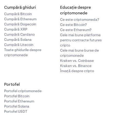
Cumpără ghiduri
Educație despre
criptomonede
Cumpără Bitcoin
Cumpără Ethereum
Ce este criptomoneda?
Cumpără Dogecoin
Ce este Bitcoin?
Cumpără XRP
Ce este Ethereum?
Cumpără Cardano
Cele mai bune platforme
Cumpără Solana
pentru contracte futures
Cumpără Litecoin
cripto
Toate ghidurile despre
Cele mai bune burse de
criptomonede
criptomonede
Kraken vs. Coinbase
Kraken vs. Binance
Învață despre cripto
Portofel
Portofel criptomonede
Portofel Bitcoin
Portofel Ethereum
Portofel Solana
Portofel USDT