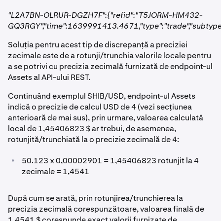
"L2A7BN-OLRUR-DGZH7F":{"refid":"T5JORM-HM432-
GQ3RGY","time":1639991413.4671,"type":"trade","subtype":"
Soluția pentru acest tip de discrepanță a preciziei
zecimale este de a rotunji/trunchia valorile locale pentru
a se potrivi cu precizia zecimală furnizată de endpoint-ul
Assets al API-ului REST.
Continuând exemplul SHIB/USD, endpoint-ul Assets
indică o precizie de calcul USD de 4 (vezi secțiunea
anterioară de mai sus), prin urmare, valoarea calculată
local de 1,45406823 $ ar trebui, de asemenea,
rotunjită/trunchiată la o precizie zecimală de 4:
•
50.123 x 0,00002901 = 1,45406823 rotunjit la 4
zecimale = 1,4541
După cum se arată, prin rotunjirea/trunchierea la
precizia zecimală corespunzătoare, valoarea finală de
1,4541 $ corespunde exact valorii furnizate de