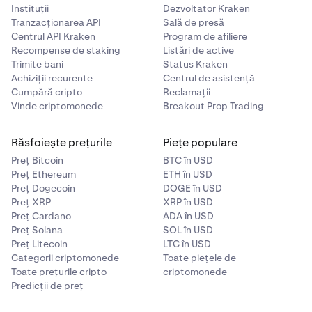
Instituții
Dezvoltator Kraken
Tranzacționarea API
Sală de presă
Centrul API Kraken
Program de afiliere
Recompense de staking
Listări de active
Trimite bani
Status Kraken
Achiziții recurente
Centrul de asistență
Cumpără cripto
Reclamații
Vinde criptomonede
Breakout Prop Trading
Răsfoiește prețurile
Piețe populare
Preț Bitcoin
BTC în USD
Preț Ethereum
ETH în USD
Preț Dogecoin
DOGE în USD
Preț XRP
XRP în USD
Preț Cardano
ADA în USD
Preț Solana
SOL în USD
Preț Litecoin
LTC în USD
Categorii criptomonede
Toate piețele de
Toate prețurile cripto
criptomonede
Predicții de preț