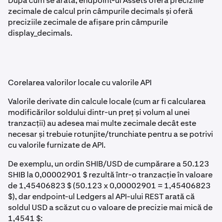
După cum se arată, endpoint-ul Assets oferă preciziile
zecimale de calcul prin câmpurile decimals și oferă
preciziile zecimale de afișare prin câmpurile
display_decimals.
Corelarea valorilor locale cu valorile API
Valorile derivate din calcule locale (cum ar fi calcularea
modificărilor soldului dintr-un preț și volum al unei
tranzacții) au adesea mai multe zecimale decât este
necesar și trebuie rotunjite/trunchiate pentru a se potrivi
cu valorile furnizate de API.
De exemplu, un ordin SHIB/USD de cumpărare a 50.123
SHIB la 0,00002901 $ rezultă într-o tranzacție în valoare
de 1,45406823 $ (50.123 x 0,00002901 = 1,45406823
$), dar endpoint-ul Ledgers al API-ului REST arată că
soldul USD a scăzut cu o valoare de precizie mai mică de
1,4541 $: