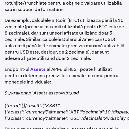
rotunjite/trunchiate pentru a obține o valoare utilizabilă
sau în scopuri de formatare.
De exemplu, calculele Bitcoin (BTC) utilizează până la 10
zecimale (precizia maximă utilizabilă pentru BTC este de
8 zecimale), dar sunt uneori afișate utilizând doar 5
zecimale. Similar, calculele Dolarului American (USD)
utilizează până la 4 zecimale (precizia maximă utilizabilă
pentru USD este, desigur, de 2 zecimale), dar sunt
adesea afișate utilizând doar 2 zecimale.
Endpoint-ul
Assets
al API-ului REST poate fi utilizat
pentru a determina preciziile zecimale maxime pentru
monedele individuale:
$ ./krakenapi Assets asset=xbt,usd
{"error":[],"result":{"XXBT":
{"aclass":"currency","altname":"XBT","decimals":10,"displa
{"aclass":"currency","altname":"USD","decimals":4,"display_