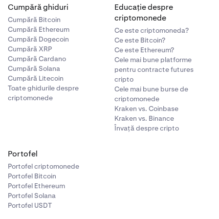
Cumpără ghiduri
Educație despre
criptomonede
Cumpără Bitcoin
Cumpără Ethereum
Ce este criptomoneda?
Cumpără Dogecoin
Ce este Bitcoin?
Cumpără XRP
Ce este Ethereum?
Cumpără Cardano
Cele mai bune platforme
Cumpără Solana
pentru contracte futures
Cumpără Litecoin
cripto
Toate ghidurile despre
Cele mai bune burse de
criptomonede
criptomonede
Kraken vs. Coinbase
Kraken vs. Binance
Învață despre cripto
Portofel
Portofel criptomonede
Portofel Bitcoin
Portofel Ethereum
Portofel Solana
Portofel USDT