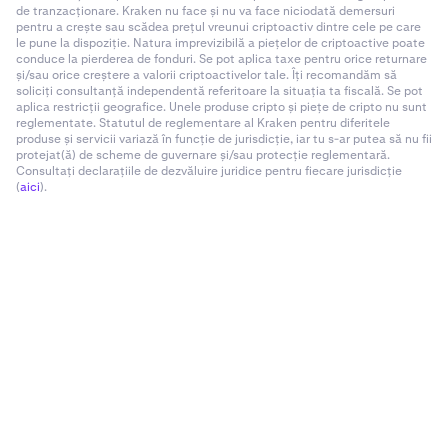
de tranzacționare. Kraken nu face și nu va face niciodată demersuri
pentru a crește sau scădea prețul vreunui criptoactiv dintre cele pe care
le pune la dispoziție. Natura imprevizibilă a piețelor de criptoactive poate
conduce la pierderea de fonduri. Se pot aplica taxe pentru orice returnare
și/sau orice creștere a valorii criptoactivelor tale. Îți recomandăm să
soliciți consultanță independentă referitoare la situația ta fiscală. Se pot
aplica restricții geografice. Unele produse cripto și piețe de cripto nu sunt
reglementate. Statutul de reglementare al Kraken pentru diferitele
produse și servicii variază în funcție de jurisdicție, iar tu s-ar putea să nu fii
protejat(ă) de scheme de guvernare și/sau protecție reglementară.
Consultați declarațiile de dezvăluire juridice pentru fiecare jurisdicție
(
aici
).