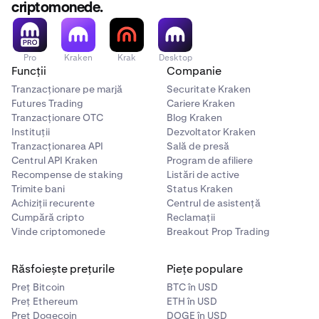
criptomonede.
Pro
Kraken
Krak
Desktop
Funcții
Companie
Tranzacționare pe marjă
Securitate Kraken
Futures Trading
Cariere Kraken
Tranzacționare OTC
Blog Kraken
Instituții
Dezvoltator Kraken
Tranzacționarea API
Sală de presă
Centrul API Kraken
Program de afiliere
Recompense de staking
Listări de active
Trimite bani
Status Kraken
Achiziții recurente
Centrul de asistență
Cumpără cripto
Reclamații
Vinde criptomonede
Breakout Prop Trading
Răsfoiește prețurile
Piețe populare
Preț Bitcoin
BTC în USD
Preț Ethereum
ETH în USD
Preț Dogecoin
DOGE în USD