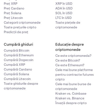
Preț XRP
XRP în USD
Preț Cardano
ADA în USD
Preț Solana
SOL în USD
Preț Litecoin
LTC în USD
Categorii criptomonede
Toate piețele de
Toate prețurile cripto
criptomonede
Predicții de preț
Cumpără ghiduri
Educație despre
criptomonede
Cumpără Bitcoin
Cumpără Ethereum
Ce este criptomoneda?
Cumpără Dogecoin
Ce este Bitcoin?
Cumpără XRP
Ce este Ethereum?
Cumpără Cardano
Cele mai bune platforme
Cumpără Solana
pentru contracte futures
Cumpără Litecoin
cripto
Toate ghidurile despre
Cele mai bune burse de
criptomonede
criptomonede
Kraken vs. Coinbase
Kraken vs. Binance
Învață despre cripto