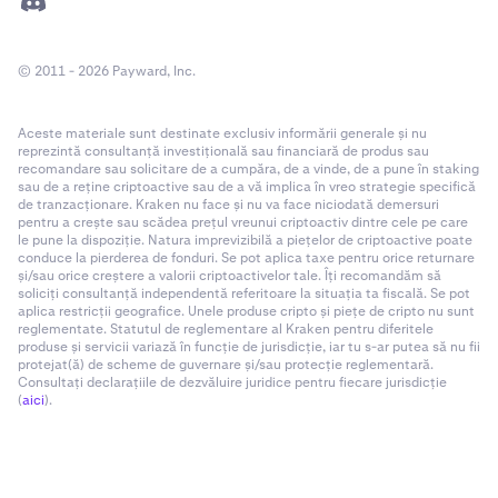
© 2011 - 2026 Payward, Inc.
Aceste materiale sunt destinate exclusiv informării generale și nu
reprezintă consultanță investițională sau financiară de produs sau
recomandare sau solicitare de a cumpăra, de a vinde, de a pune în staking
sau de a reține criptoactive sau de a vă implica în vreo strategie specifică
de tranzacționare. Kraken nu face și nu va face niciodată demersuri
pentru a crește sau scădea prețul vreunui criptoactiv dintre cele pe care
le pune la dispoziție. Natura imprevizibilă a piețelor de criptoactive poate
conduce la pierderea de fonduri. Se pot aplica taxe pentru orice returnare
și/sau orice creștere a valorii criptoactivelor tale. Îți recomandăm să
soliciți consultanță independentă referitoare la situația ta fiscală. Se pot
aplica restricții geografice. Unele produse cripto și piețe de cripto nu sunt
reglementate. Statutul de reglementare al Kraken pentru diferitele
produse și servicii variază în funcție de jurisdicție, iar tu s-ar putea să nu fii
protejat(ă) de scheme de guvernare și/sau protecție reglementară.
Consultați declarațiile de dezvăluire juridice pentru fiecare jurisdicție
(
aici
).