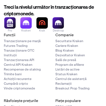
prețul pieței.
Treci la nivelul următor în tranzacționarea de
criptomonede.
Exemplu:
Dacă bara de dezechilibru este predominant verde
(indicând mai multe ordine de cumpărare), ar putea
Pro
Kraken
Krak
Desktop
sugera că cumpărătorii se adună în jurul anumitor
Funcții
Companie
niveluri de preț. Între timp, observând că derapajul de
Tranzacționare pe marjă
Securitate Kraken
100k USD este doar o mică diferență de preț, v-ar putea
Futures Trading
Cariere Kraken
liniști că există suficientă lichiditate pentru a gestiona
Tranzacționare OTC
Blog Kraken
ordine mai mari.
Instituții
Dezvoltator Kraken
Tranzacționarea API
Sală de presă
Centrul API Kraken
Program de afiliere
Recompense de staking
Listări de active
Trimite bani
Status Kraken
Achiziții recurente
Centrul de asistență
Cumpără cripto
Reclamații
Vinde criptomonede
Breakout Prop Trading
Răsfoiește prețurile
Piețe populare