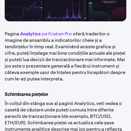
Pagina
Analytics
pe Kraken Pro
oferă traderilor o
imagine de ansamblu a indicatorilor cheie și a
tendințelor în timp real. Examinând aceste grafice și
cifre, puteți înțelege mai bine condițiile actuale ale pieței
și puteți lua decizii de tranzacționare mai informate. Mai
jos este o prezentare generală a fiecărui instrument și
câteva exemple ușor de înțeles pentru începători despre
cum le-ați putea interpreta.
Schimbarea piețelor
În colțul din stânga sus al paginii Analytics, veți vedea o
casetă de căutare unde puteți comuta între diferite
perechi de tranzacționare (de exemplu, BTC/USD,
ETH/EUR). Schimbarea pieței va actualiza cele șase
instrumente analitice descrise mai jos pentru a reflecta