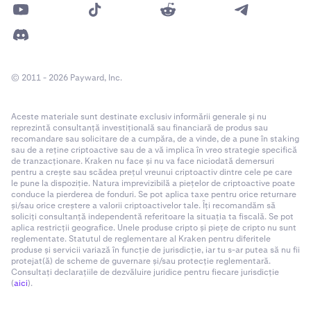
© 2011 - 2026 Payward, Inc.
Aceste materiale sunt destinate exclusiv informării generale și nu
reprezintă consultanță investițională sau financiară de produs sau
recomandare sau solicitare de a cumpăra, de a vinde, de a pune în staking
sau de a reține criptoactive sau de a vă implica în vreo strategie specifică
de tranzacționare. Kraken nu face și nu va face niciodată demersuri
pentru a crește sau scădea prețul vreunui criptoactiv dintre cele pe care
le pune la dispoziție. Natura imprevizibilă a piețelor de criptoactive poate
conduce la pierderea de fonduri. Se pot aplica taxe pentru orice returnare
și/sau orice creștere a valorii criptoactivelor tale. Îți recomandăm să
soliciți consultanță independentă referitoare la situația ta fiscală. Se pot
aplica restricții geografice. Unele produse cripto și piețe de cripto nu sunt
reglementate. Statutul de reglementare al Kraken pentru diferitele
produse și servicii variază în funcție de jurisdicție, iar tu s-ar putea să nu fii
protejat(ă) de scheme de guvernare și/sau protecție reglementară.
Consultați declarațiile de dezvăluire juridice pentru fiecare jurisdicție
(
aici
).