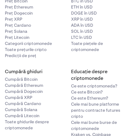
Preț Bitcoin
BTC în USD
Preț Ethereum
ETH în USD
Preț Dogecoin
DOGE în USD
Preț XRP
XRP în USD
Preț Cardano
ADA în USD
Preț Solana
SOL în USD
Preț Litecoin
LTC în USD
Categorii criptomonede
Toate piețele de
Toate prețurile cripto
criptomonede
Predicții de preț
Cumpără ghiduri
Educație despre
criptomonede
Cumpără Bitcoin
Cumpără Ethereum
Ce este criptomoneda?
Cumpără Dogecoin
Ce este Bitcoin?
Cumpără XRP
Ce este Ethereum?
Cumpără Cardano
Cele mai bune platforme
Cumpără Solana
pentru contracte futures
Cumpără Litecoin
cripto
Toate ghidurile despre
Cele mai bune burse de
criptomonede
criptomonede
Kraken vs. Coinbase