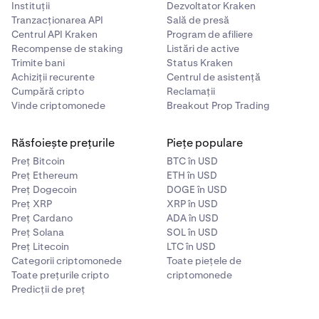
Instituții
Dezvoltator Kraken
Tranzacționarea API
Sală de presă
Centrul API Kraken
Program de afiliere
Recompense de staking
Listări de active
Trimite bani
Status Kraken
Achiziții recurente
Centrul de asistență
Cumpără cripto
Reclamații
Vinde criptomonede
Breakout Prop Trading
Răsfoiește prețurile
Piețe populare
Preț Bitcoin
BTC în USD
Preț Ethereum
ETH în USD
Preț Dogecoin
DOGE în USD
Preț XRP
XRP în USD
Preț Cardano
ADA în USD
Preț Solana
SOL în USD
Preț Litecoin
LTC în USD
Categorii criptomonede
Toate piețele de
Toate prețurile cripto
criptomonede
Predicții de preț