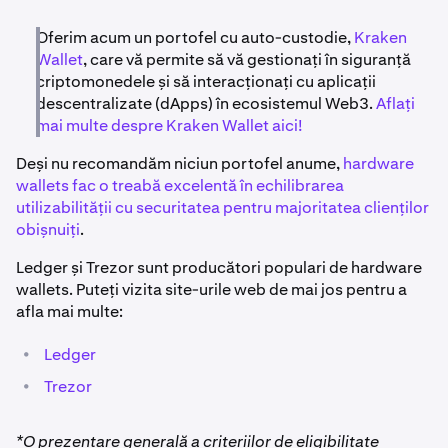
listate pe pagina de depunere a contului dvs.
Oferim acum un portofel cu auto-custodie,
Kraken
Wallet
, care vă permite să vă gestionați în siguranță
criptomonedele și să interacționați cu aplicații
descentralizate (dApps) în ecosistemul Web3.
Aflați
mai multe despre Kraken Wallet aici!
Deși nu recomandăm niciun portofel anume,
hardware
wallets fac o treabă excelentă în echilibrarea
utilizabilității cu securitatea pentru majoritatea clienților
obișnuiți
.
Ledger și Trezor sunt producători populari de hardware
wallets. Puteți vizita site-urile web de mai jos pentru a
afla mai multe:
•
Ledger
•
Trezor
*O prezentare generală a criteriilor de eligibilitate