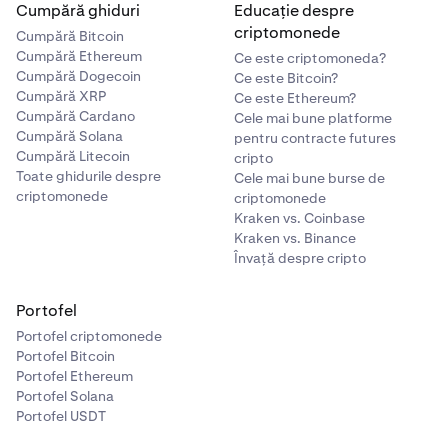
Cumpără ghiduri
Educație despre
criptomonede
Cumpără Bitcoin
Cumpără Ethereum
Ce este criptomoneda?
Cumpără Dogecoin
Ce este Bitcoin?
Cumpără XRP
Ce este Ethereum?
Cumpără Cardano
Cele mai bune platforme
Cumpără Solana
pentru contracte futures
Cumpără Litecoin
cripto
Toate ghidurile despre
Cele mai bune burse de
criptomonede
criptomonede
Kraken vs. Coinbase
Kraken vs. Binance
Învață despre cripto
Portofel
Portofel criptomonede
Portofel Bitcoin
Portofel Ethereum
Portofel Solana
Portofel USDT