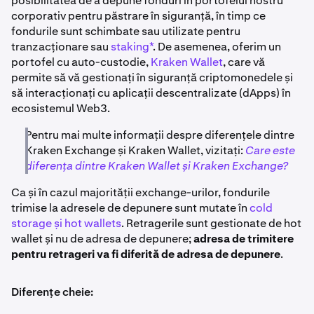
posibilitatea de a depune fonduri în portofelul nostru
corporativ pentru păstrare în siguranță, în timp ce
fondurile sunt schimbate sau utilizate pentru
tranzacționare sau
staking*
. De asemenea, oferim un
portofel cu auto-custodie,
Kraken Wallet
, care vă
permite să vă gestionați în siguranță criptomonedele și
să interacționați cu aplicații descentralizate (dApps) în
ecosistemul Web3.
Pentru mai multe informații despre diferențele dintre
Kraken Exchange și Kraken Wallet, vizitați:
Care este
diferența dintre Kraken Wallet și Kraken Exchange?
Ca și în cazul majorității exchange-urilor, fondurile
trimise la adresele de depunere sunt mutate în
cold
storage și hot wallets
. Retragerile sunt gestionate de hot
wallet și nu de adresa de depunere;
adresa de trimitere
pentru retrageri va fi diferită de adresa de depunere
.
Diferențe cheie: