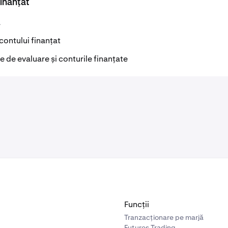
finanțat
a
contului finanțat
le de evaluare și conturile finanțate
Funcții
Tranzacționare pe marjă
Futures Trading