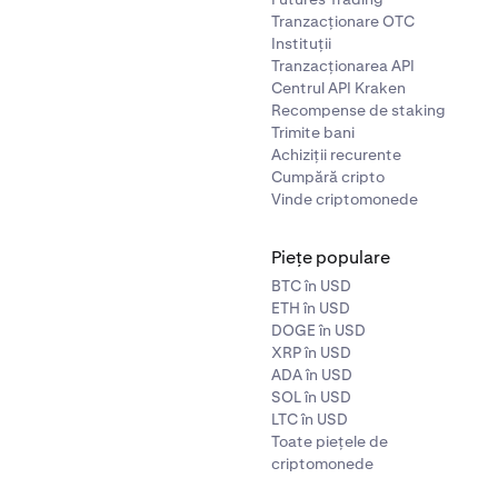
Tranzacționare OTC
Instituții
Tranzacționarea API
Centrul API Kraken
Recompense de staking
Trimite bani
Achiziții recurente
Cumpără cripto
Vinde criptomonede
Piețe populare
BTC în USD
ETH în USD
DOGE în USD
XRP în USD
ADA în USD
SOL în USD
LTC în USD
Toate piețele de
criptomonede