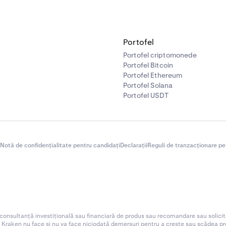
Portofel
Portofel criptomonede
Portofel Bitcoin
Portofel Ethereum
Portofel Solana
Portofel USDT
Notă de confidențialitate pentru candidați
Declarații
Reguli de tranzacționare pe
 consultanță investițională sau financiară de produs sau recomandare sau solicit
. Kraken nu face și nu va face niciodată demersuri pentru a crește sau scădea preț