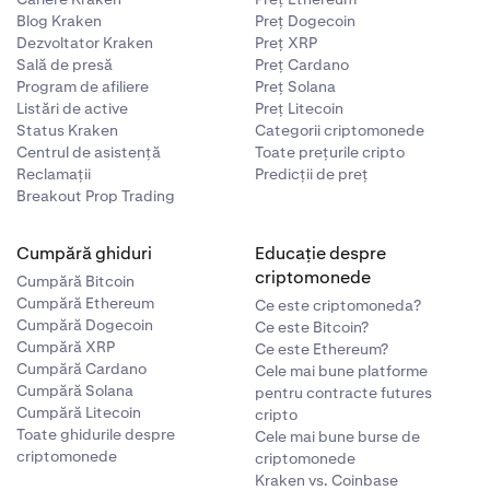
Blog Kraken
Preț Dogecoin
Dezvoltator Kraken
Preț XRP
Sală de presă
Preț Cardano
Program de afiliere
Preț Solana
Listări de active
Preț Litecoin
Status Kraken
Categorii criptomonede
Centrul de asistență
Toate prețurile cripto
Reclamații
Predicții de preț
Breakout Prop Trading
Cumpără ghiduri
Educație despre
criptomonede
Cumpără Bitcoin
Cumpără Ethereum
Ce este criptomoneda?
Cumpără Dogecoin
Ce este Bitcoin?
Cumpără XRP
Ce este Ethereum?
Cumpără Cardano
Cele mai bune platforme
Cumpără Solana
pentru contracte futures
Cumpără Litecoin
cripto
Toate ghidurile despre
Cele mai bune burse de
criptomonede
criptomonede
Kraken vs. Coinbase