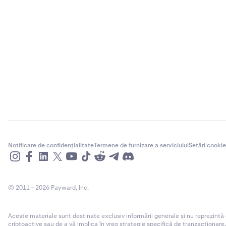
Notificare de confidențialitate
Termene de furnizare a serviciului
Setări cookie
© 2011 - 2026 Payward, Inc.
Aceste materiale sunt destinate exclusiv informării generale și nu reprezintă
criptoactive sau de a vă implica în vreo strategie specifică de tranzacționare