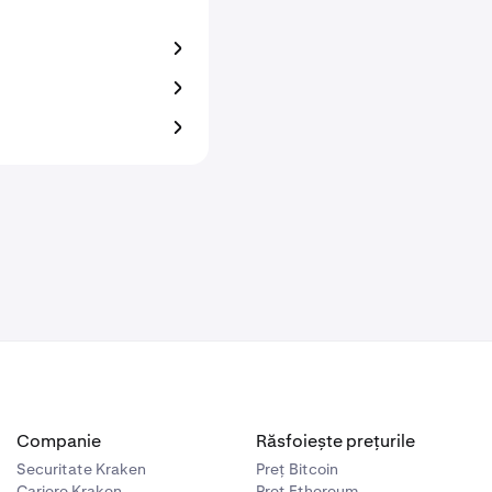
Companie
Răsfoiește prețurile
Securitate Kraken
Preț Bitcoin
Cariere Kraken
Preț Ethereum