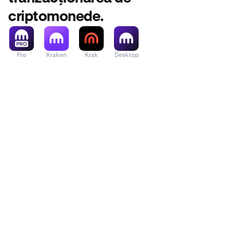
criptomonede.
Pro
Kraken
Krak
Desktop