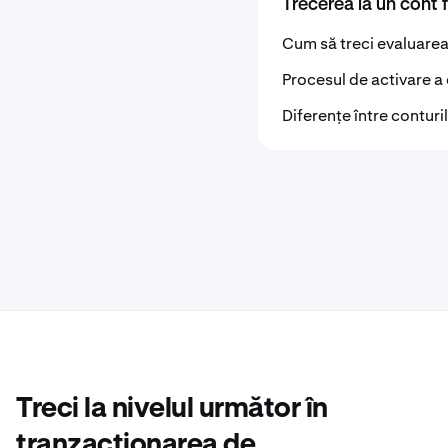
Trecerea la un cont 
Cum să treci evaluare
Procesul de activare a 
Diferențe între conturi
Treci la nivelul următor în
tranzacționarea de