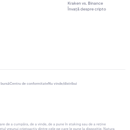
Kraken vs. Binance
Învață despre cripto
 bursă
Centru de conformitate
Nu vinde/distribui
are de a cumpăra, de a vinde, de a pune în staking sau de a reține
ul vreunui criptoactiv dintre cele pe care le pune la dispoziție. Natura