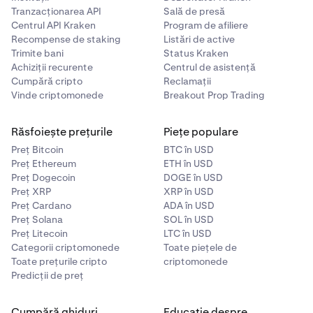
Tranzacționarea API
Sală de presă
Centrul API Kraken
Program de afiliere
Recompense de staking
Listări de active
Trimite bani
Status Kraken
Achiziții recurente
Centrul de asistență
Cumpără cripto
Reclamații
Vinde criptomonede
Breakout Prop Trading
Răsfoiește prețurile
Piețe populare
Preț Bitcoin
BTC în USD
Preț Ethereum
ETH în USD
Preț Dogecoin
DOGE în USD
Preț XRP
XRP în USD
Preț Cardano
ADA în USD
Preț Solana
SOL în USD
Preț Litecoin
LTC în USD
Categorii criptomonede
Toate piețele de
Toate prețurile cripto
criptomonede
Predicții de preț
Cumpără ghiduri
Educație despre