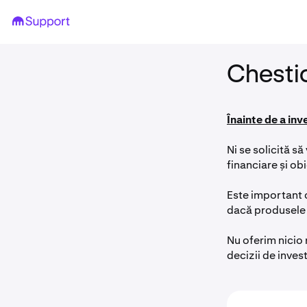
Chestio
Înainte de a inv
Ni se solicită s
financiare și ob
Este important c
dacă produsele 
Nu oferim nicio 
decizii de investi