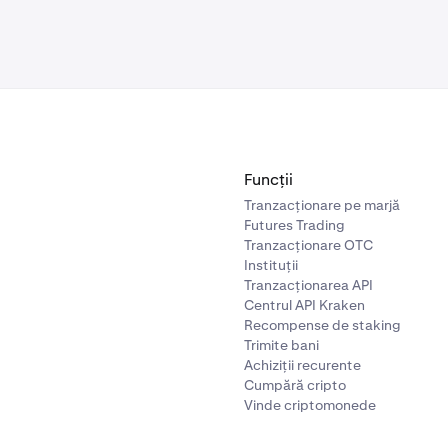
Funcții
Tranzacționare pe marjă
Futures Trading
Tranzacționare OTC
Instituții
Tranzacționarea API
Centrul API Kraken
Recompense de staking
Trimite bani
Achiziții recurente
Cumpără cripto
Vinde criptomonede