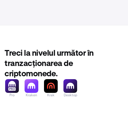
Treci la nivelul următor în
tranzacționarea de
criptomonede.
Pro
Kraken
Krak
Desktop