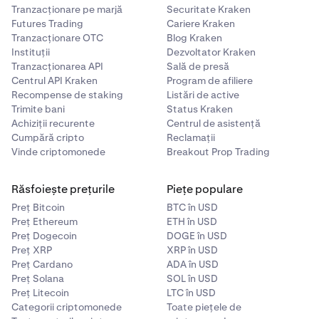
Tranzacționare pe marjă
Securitate Kraken
Futures Trading
Cariere Kraken
Tranzacționare OTC
Blog Kraken
Instituții
Dezvoltator Kraken
Tranzacționarea API
Sală de presă
Centrul API Kraken
Program de afiliere
Recompense de staking
Listări de active
Trimite bani
Status Kraken
Achiziții recurente
Centrul de asistență
Cumpără cripto
Reclamații
Vinde criptomonede
Breakout Prop Trading
Răsfoiește prețurile
Piețe populare
Preț Bitcoin
BTC în USD
Preț Ethereum
ETH în USD
Preț Dogecoin
DOGE în USD
Preț XRP
XRP în USD
Preț Cardano
ADA în USD
Preț Solana
SOL în USD
Preț Litecoin
LTC în USD
Categorii criptomonede
Toate piețele de