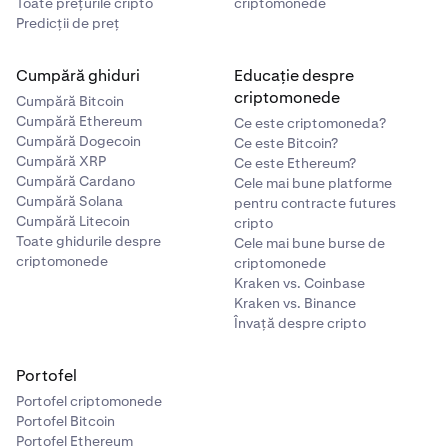
Toate prețurile cripto
criptomonede
Predicții de preț
Cumpără ghiduri
Educație despre
criptomonede
Cumpără Bitcoin
Cumpără Ethereum
Ce este criptomoneda?
Cumpără Dogecoin
Ce este Bitcoin?
Cumpără XRP
Ce este Ethereum?
Cumpără Cardano
Cele mai bune platforme
Cumpără Solana
pentru contracte futures
Cumpără Litecoin
cripto
Toate ghidurile despre
Cele mai bune burse de
criptomonede
criptomonede
Kraken vs. Coinbase
Kraken vs. Binance
Învață despre cripto
Portofel
Portofel criptomonede
Portofel Bitcoin
Portofel Ethereum