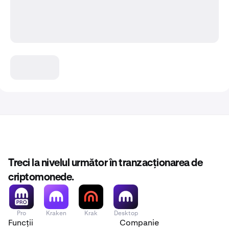
Treci la nivelul următor în tranzacționarea de
criptomonede.
Pro
Kraken
Krak
Desktop
Funcții
Companie