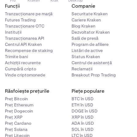
Pro
Kraken
Krak
Desktop
Funcții
Companie
Tranzacționare pe marjă
Securitate Kraken
Futures Trading
Cariere Kraken
Tranzacționare OTC
Blog Kraken
Instituții
Dezvoltator Kraken
Tranzacționarea API
Sală de presă
Centrul API Kraken
Program de afiliere
Recompense de staking
Listări de active
Trimite bani
Status Kraken
Achiziții recurente
Centrul de asistență
Cumpără cripto
Reclamații
Vinde criptomonede
Breakout Prop Trading
Răsfoiește prețurile
Piețe populare
Preț Bitcoin
BTC în USD
Preț Ethereum
ETH în USD
Preț Dogecoin
DOGE în USD
Preț XRP
XRP în USD
Preț Cardano
ADA în USD
Preț Solana
SOL în USD
Preț Litecoin
LTC în USD