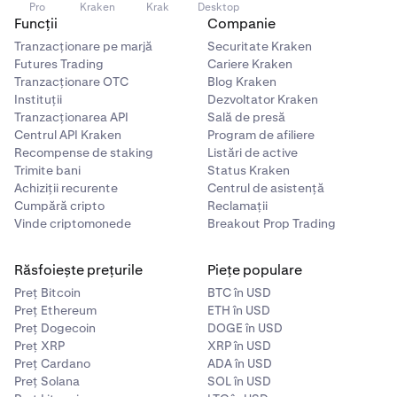
Pro
Kraken
Krak
Desktop
Funcții
Companie
Tranzacționare pe marjă
Securitate Kraken
Futures Trading
Cariere Kraken
Tranzacționare OTC
Blog Kraken
Instituții
Dezvoltator Kraken
Tranzacționarea API
Sală de presă
Centrul API Kraken
Program de afiliere
Recompense de staking
Listări de active
Trimite bani
Status Kraken
Achiziții recurente
Centrul de asistență
Cumpără cripto
Reclamații
Vinde criptomonede
Breakout Prop Trading
Răsfoiește prețurile
Piețe populare
Preț Bitcoin
BTC în USD
Preț Ethereum
ETH în USD
Preț Dogecoin
DOGE în USD
Preț XRP
XRP în USD
Preț Cardano
ADA în USD
Preț Solana
SOL în USD