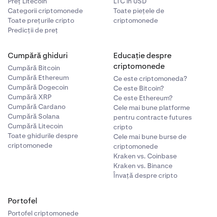
Preț Litecoin
LTC în USD
Categorii criptomonede
Toate piețele de
Toate prețurile cripto
criptomonede
Predicții de preț
Cumpără ghiduri
Educație despre
criptomonede
Cumpără Bitcoin
Cumpără Ethereum
Ce este criptomoneda?
Cumpără Dogecoin
Ce este Bitcoin?
Cumpără XRP
Ce este Ethereum?
Cumpără Cardano
Cele mai bune platforme
Cumpără Solana
pentru contracte futures
Cumpără Litecoin
cripto
Toate ghidurile despre
Cele mai bune burse de
criptomonede
criptomonede
Kraken vs. Coinbase
Kraken vs. Binance
Învață despre cripto
Portofel
Portofel criptomonede