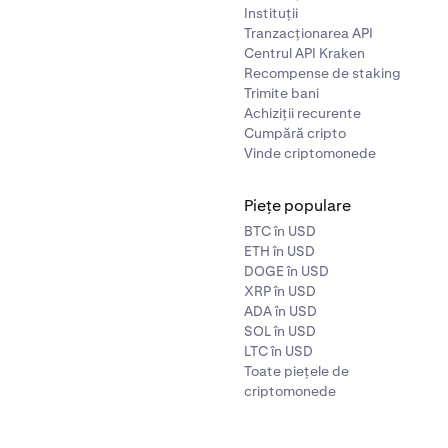
Instituții
Tranzacționarea API
Centrul API Kraken
Recompense de staking
Trimite bani
Achiziții recurente
Cumpără cripto
Vinde criptomonede
Piețe populare
BTC în USD
ETH în USD
DOGE în USD
XRP în USD
ADA în USD
SOL în USD
LTC în USD
Toate piețele de
criptomonede