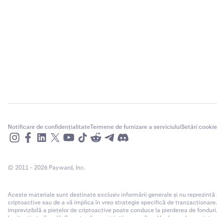
Notificare de confidențialitate
Termene de furnizare a serviciului
Setări cookie
© 2011 - 2026 Payward, Inc.
Aceste materiale sunt destinate exclusiv informării generale și nu reprezintă
criptoactive sau de a vă implica în vreo strategie specifică de tranzacționare
imprevizibilă a piețelor de criptoactive poate conduce la pierderea de fonduri.