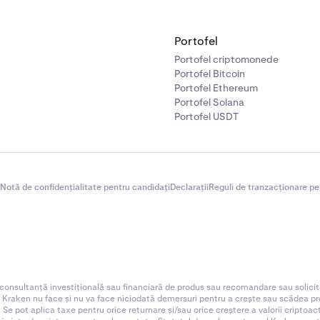
Portofel
Portofel criptomonede
Portofel Bitcoin
Portofel Ethereum
Portofel Solana
Portofel USDT
Notă de confidențialitate pentru candidați
Declarații
Reguli de tranzacționare pe
 consultanță investițională sau financiară de produs sau recomandare sau solicit
. Kraken nu face și nu va face niciodată demersuri pentru a crește sau scădea preț
 Se pot aplica taxe pentru orice returnare și/sau orice creștere a valorii criptoa