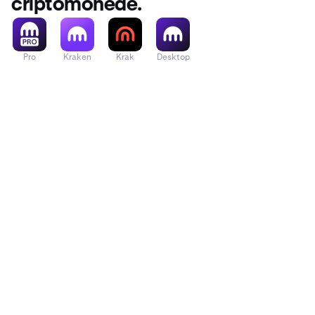
criptomonede.
Pro
Kraken
Krak
Desktop