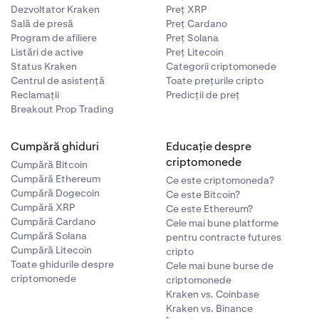
Dezvoltator Kraken
Preț XRP
Sală de presă
Preț Cardano
Program de afiliere
Preț Solana
Listări de active
Preț Litecoin
Status Kraken
Categorii criptomonede
Centrul de asistență
Toate prețurile cripto
Reclamații
Predicții de preț
Breakout Prop Trading
Cumpără ghiduri
Educație despre
criptomonede
Cumpără Bitcoin
Cumpără Ethereum
Ce este criptomoneda?
Cumpără Dogecoin
Ce este Bitcoin?
Cumpără XRP
Ce este Ethereum?
Cumpără Cardano
Cele mai bune platforme
Cumpără Solana
pentru contracte futures
Cumpără Litecoin
cripto
Toate ghidurile despre
Cele mai bune burse de
criptomonede
criptomonede
Kraken vs. Coinbase
Kraken vs. Binance