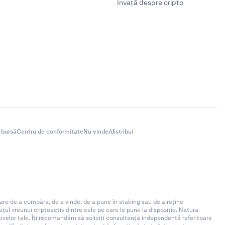
Învață despre cripto
 bursă
Centru de conformitate
Nu vinde/distribui
are de a cumpăra, de a vinde, de a pune în staking sau de a reține
ul vreunui criptoactiv dintre cele pe care le pune la dispoziție. Natura
ctivelor tale. Îți recomandăm să soliciți consultanță independentă referitoare