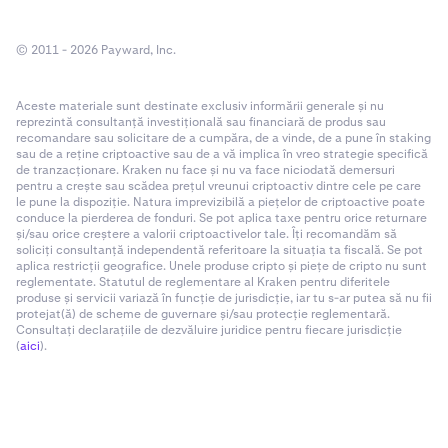
© 2011 - 2026 Payward, Inc.
Aceste materiale sunt destinate exclusiv informării generale și nu
reprezintă consultanță investițională sau financiară de produs sau
recomandare sau solicitare de a cumpăra, de a vinde, de a pune în staking
sau de a reține criptoactive sau de a vă implica în vreo strategie specifică
de tranzacționare. Kraken nu face și nu va face niciodată demersuri
pentru a crește sau scădea prețul vreunui criptoactiv dintre cele pe care
le pune la dispoziție. Natura imprevizibilă a piețelor de criptoactive poate
conduce la pierderea de fonduri. Se pot aplica taxe pentru orice returnare
și/sau orice creștere a valorii criptoactivelor tale. Îți recomandăm să
soliciți consultanță independentă referitoare la situația ta fiscală. Se pot
aplica restricții geografice. Unele produse cripto și piețe de cripto nu sunt
reglementate. Statutul de reglementare al Kraken pentru diferitele
produse și servicii variază în funcție de jurisdicție, iar tu s-ar putea să nu fii
protejat(ă) de scheme de guvernare și/sau protecție reglementară.
Consultați declarațiile de dezvăluire juridice pentru fiecare jurisdicție
(
aici
).