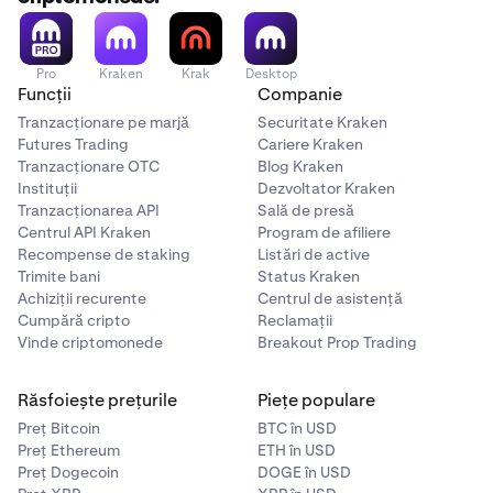
Pro
Kraken
Krak
Desktop
Funcții
Companie
Tranzacționare pe marjă
Securitate Kraken
Futures Trading
Cariere Kraken
Tranzacționare OTC
Blog Kraken
Instituții
Dezvoltator Kraken
Tranzacționarea API
Sală de presă
Centrul API Kraken
Program de afiliere
Recompense de staking
Listări de active
Trimite bani
Status Kraken
Achiziții recurente
Centrul de asistență
Cumpără cripto
Reclamații
Vinde criptomonede
Breakout Prop Trading
Răsfoiește prețurile
Piețe populare
Preț Bitcoin
BTC în USD
Preț Ethereum
ETH în USD
Preț Dogecoin
DOGE în USD