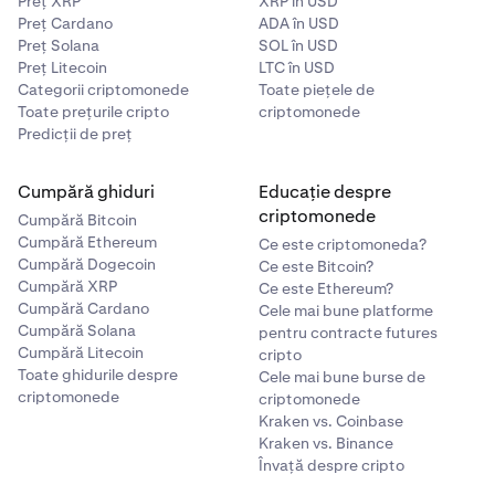
Preț XRP
XRP în USD
Preț Cardano
ADA în USD
Preț Solana
SOL în USD
Preț Litecoin
LTC în USD
Categorii criptomonede
Toate piețele de
Toate prețurile cripto
criptomonede
Predicții de preț
Cumpără ghiduri
Educație despre
criptomonede
Cumpără Bitcoin
Cumpără Ethereum
Ce este criptomoneda?
Cumpără Dogecoin
Ce este Bitcoin?
Cumpără XRP
Ce este Ethereum?
Cumpără Cardano
Cele mai bune platforme
Cumpără Solana
pentru contracte futures
Cumpără Litecoin
cripto
Toate ghidurile despre
Cele mai bune burse de
criptomonede
criptomonede
Kraken vs. Coinbase
Kraken vs. Binance
Învață despre cripto