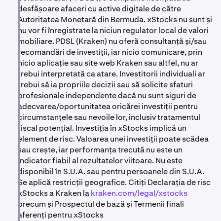
desfășoare afaceri cu active digitale de către
Autoritatea Monetară din Bermuda. xStocks nu sunt și
nu vor fi înregistrate la niciun regulator local de valori
mobiliare. PDSL (Kraken) nu oferă consultanță și/sau
recomandări de investiții, iar nicio comunicare, prin
nicio aplicație sau site web Kraken sau altfel, nu ar
trebui interpretată ca atare. Investitorii individuali ar
trebui să ia propriile decizii sau să solicite sfaturi
profesionale independente dacă nu sunt siguri de
adecvarea/oportunitatea oricărei investiții pentru
circumstanțele sau nevoile lor, inclusiv tratamentul
fiscal potențial. Investiția în xStocks implică un
element de risc. Valoarea unei investiții poate scădea
sau crește, iar performanța trecută nu este un
indicator fiabil al rezultatelor viitoare. Nu este
disponibil în S.U.A. sau pentru persoanele din S.U.A.
Se aplică restricții geografice. Citiți Declarația de risc
xStocks a Kraken la
kraken.com/legal/xstocks
precum și Prospectul de bază și Termenii finali
aferenți pentru xStocks