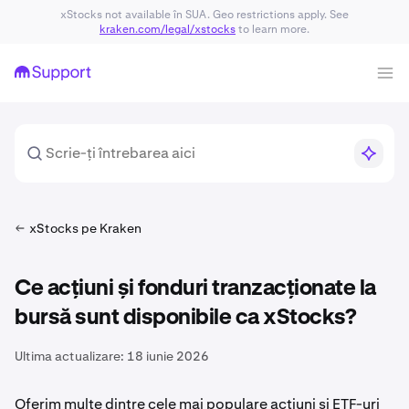
xStocks not available în SUA. Geo restrictions apply. See
kraken.com/legal/xstocks
to learn more.
xStocks pe Kraken
Ce acțiuni și fonduri tranzacționate la
bursă sunt disponibile ca xStocks?
Ultima actualizare:
18 iunie 2026
Oferim multe dintre cele mai populare acțiuni și ETF-uri