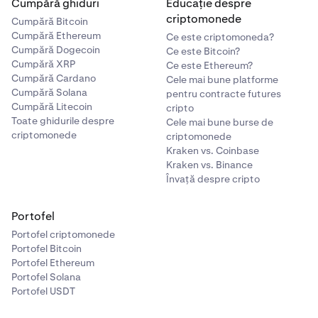
Cumpără ghiduri
Educație despre
criptomonede
Cumpără Bitcoin
Cumpără Ethereum
Ce este criptomoneda?
Cumpără Dogecoin
Ce este Bitcoin?
Cumpără XRP
Ce este Ethereum?
Cumpără Cardano
Cele mai bune platforme
Cumpără Solana
pentru contracte futures
Cumpără Litecoin
cripto
Toate ghidurile despre
Cele mai bune burse de
criptomonede
criptomonede
Kraken vs. Coinbase
Kraken vs. Binance
Învață despre cripto
Portofel
Portofel criptomonede
Portofel Bitcoin
Portofel Ethereum
Portofel Solana
Portofel USDT