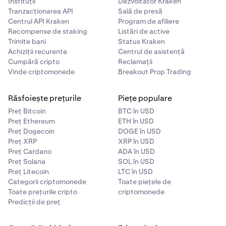
Instituții
Dezvoltator Kraken
Tranzacționarea API
Sală de presă
Centrul API Kraken
Program de afiliere
Recompense de staking
Listări de active
Trimite bani
Status Kraken
Achiziții recurente
Centrul de asistență
Cumpără cripto
Reclamații
Vinde criptomonede
Breakout Prop Trading
Răsfoiește prețurile
Piețe populare
Preț Bitcoin
BTC în USD
Preț Ethereum
ETH în USD
Preț Dogecoin
DOGE în USD
Preț XRP
XRP în USD
Preț Cardano
ADA în USD
Preț Solana
SOL în USD
Preț Litecoin
LTC în USD
Categorii criptomonede
Toate piețele de
Toate prețurile cripto
criptomonede
Predicții de preț