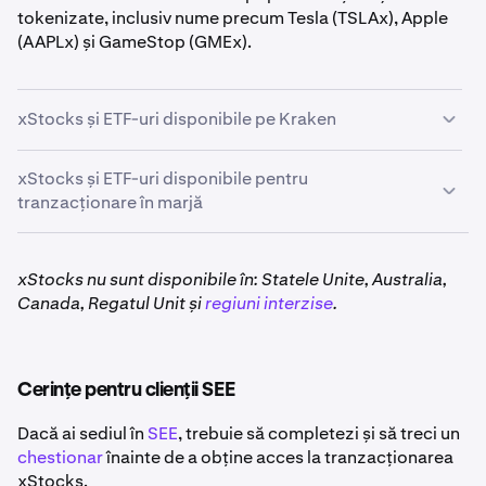
tokenizate, inclusiv nume precum Tesla (TSLAx), Apple
(AAPLx) și GameStop (GMEx).
xStocks și ETF-uri disponibile pe Kraken
xStocks și ETF-uri disponibile pentru
tranzacționare în marjă
Următoarele xStocks și ETF-uri pot fi tranzacționate
utilizând un levier de
3x
:*
xStocks nu sunt disponibile în: Statele Unite, Australia,
Canada, Regatul Unit și
regiuni interzise
.
AAPLx, CRCLx, GLDx, GOOGLx, HOODx, MSTRx,
NVDAx, QQQx, SPYx, și TSLAx
Cerințe pentru clienții SEE
*Se aplică restricții geografice
Dacă ai sediul în
SEE
, trebuie să completezi și să treci un
chestionar
înainte de a obține acces la tranzacționarea
xStocks.