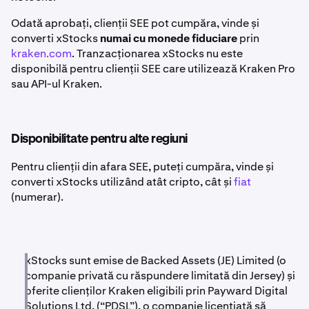
Odată aprobați, clienții SEE pot cumpăra, vinde și
converti xStocks
numai cu monede fiduciare
prin
kraken.com
. Tranzacționarea xStocks nu este
disponibilă pentru clienții SEE care utilizează Kraken Pro
sau API-ul Kraken.
Disponibilitate pentru alte regiuni
Pentru clienții din afara SEE, puteți cumpăra, vinde și
converti xStocks utilizând atât cripto, cât și
fiat
(numerar).
xStocks sunt emise de Backed Assets (JE) Limited (o
companie privată cu răspundere limitată din Jersey) și
oferite clienților Kraken eligibili prin Payward Digital
Solutions Ltd. (“PDSL”), o companie licențiată să