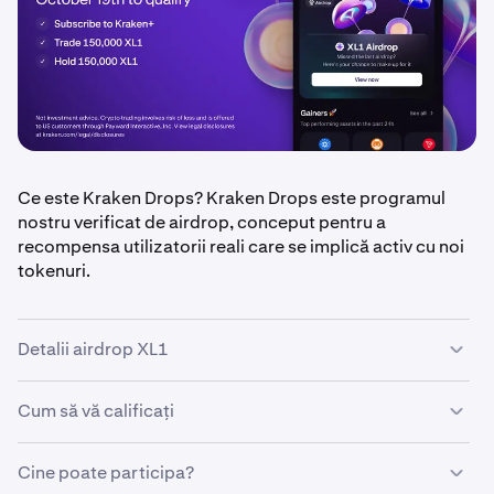
Ce este Kraken Drops? Kraken Drops este programul
nostru verificat de airdrop, conceput pentru a
recompensa utilizatorii reali care se implică activ cu noi
tokenuri.
Detalii airdrop XL1
Cum să vă calificați
•
Valoarea airdrop-ului: 100.000 $ în tokenuri XL1,
împărțită în mod egal între utilizatorii eligibili
•
Cine poate participa?
Perioada de calificare: 13 octombrie – 19 octombrie
•
Fiți un abonat Kraken+