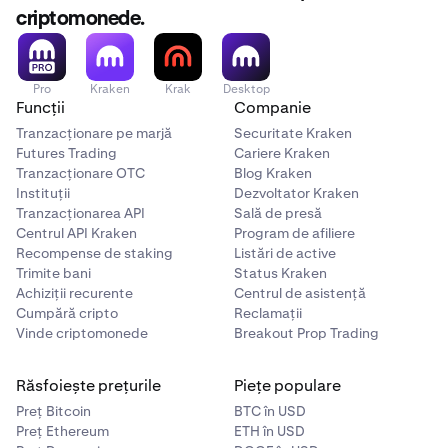
este eligibilă.
criptomonede.
Nu este disponibil pentru clienții din Regatul Unit,
Canada și Statele Unite
Pro
Kraken
Krak
Desktop
Funcții
Companie
Tranzacționare pe marjă
Securitate Kraken
Futures Trading
Cariere Kraken
Tranzacționare OTC
Blog Kraken
Instituții
Dezvoltator Kraken
Tranzacționarea API
Sală de presă
Centrul API Kraken
Program de afiliere
Recompense de staking
Listări de active
Trimite bani
Status Kraken
Achiziții recurente
Centrul de asistență
Cumpără cripto
Reclamații
Vinde criptomonede
Breakout Prop Trading
Răsfoiește prețurile
Piețe populare
Preț Bitcoin
BTC în USD
Preț Ethereum
ETH în USD