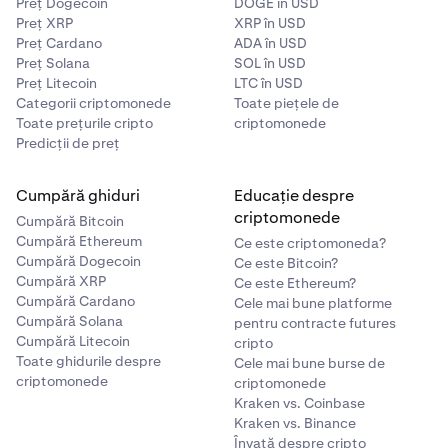
Preț Dogecoin
DOGE în USD
Preț XRP
XRP în USD
Preț Cardano
ADA în USD
Preț Solana
SOL în USD
Preț Litecoin
LTC în USD
Categorii criptomonede
Toate piețele de
Toate prețurile cripto
criptomonede
Predicții de preț
Cumpără ghiduri
Educație despre
criptomonede
Cumpără Bitcoin
Cumpără Ethereum
Ce este criptomoneda?
Cumpără Dogecoin
Ce este Bitcoin?
Cumpără XRP
Ce este Ethereum?
Cumpără Cardano
Cele mai bune platforme
Cumpără Solana
pentru contracte futures
Cumpără Litecoin
cripto
Toate ghidurile despre
Cele mai bune burse de
criptomonede
criptomonede
Kraken vs. Coinbase
Kraken vs. Binance
Învață despre cripto