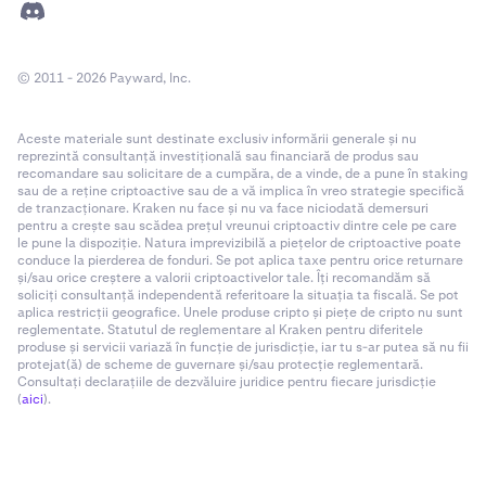
© 2011 - 2026 Payward, Inc.
Aceste materiale sunt destinate exclusiv informării generale și nu
reprezintă consultanță investițională sau financiară de produs sau
recomandare sau solicitare de a cumpăra, de a vinde, de a pune în staking
sau de a reține criptoactive sau de a vă implica în vreo strategie specifică
de tranzacționare. Kraken nu face și nu va face niciodată demersuri
pentru a crește sau scădea prețul vreunui criptoactiv dintre cele pe care
le pune la dispoziție. Natura imprevizibilă a piețelor de criptoactive poate
conduce la pierderea de fonduri. Se pot aplica taxe pentru orice returnare
și/sau orice creștere a valorii criptoactivelor tale. Îți recomandăm să
soliciți consultanță independentă referitoare la situația ta fiscală. Se pot
aplica restricții geografice. Unele produse cripto și piețe de cripto nu sunt
reglementate. Statutul de reglementare al Kraken pentru diferitele
produse și servicii variază în funcție de jurisdicție, iar tu s-ar putea să nu fii
protejat(ă) de scheme de guvernare și/sau protecție reglementară.
Consultați declarațiile de dezvăluire juridice pentru fiecare jurisdicție
(
aici
).