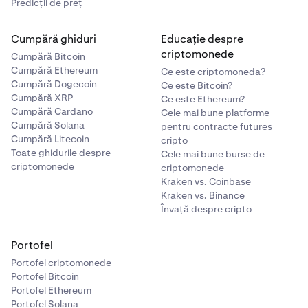
Predicții de preț
Cumpără ghiduri
Educație despre
criptomonede
Cumpără Bitcoin
Cumpără Ethereum
Ce este criptomoneda?
Cumpără Dogecoin
Ce este Bitcoin?
Cumpără XRP
Ce este Ethereum?
Cumpără Cardano
Cele mai bune platforme
Cumpără Solana
pentru contracte futures
Cumpără Litecoin
cripto
Toate ghidurile despre
Cele mai bune burse de
criptomonede
criptomonede
Kraken vs. Coinbase
Kraken vs. Binance
Învață despre cripto
Portofel
Portofel criptomonede
Portofel Bitcoin
Portofel Ethereum
Portofel Solana