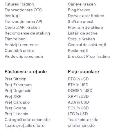
Futures Trading
Cariere Kraken
Tranzacționare OTC
Blog Kraken
Instituții
Dezvoltator Kraken
Tranzacționarea API
Sală de presă
Centrul API Kraken
Program de afiliere
Recompense de staking
Listări de active
Trimite bani
Status Kraken
Achiziții recurente
Centrul de asistență
Cumpără cripto
Reclamații
Vinde criptomonede
Breakout Prop Trading
Răsfoiește prețurile
Piețe populare
Preț Bitcoin
BTC în USD
Preț Ethereum
ETH în USD
Preț Dogecoin
DOGE în USD
Preț XRP
XRP în USD
Preț Cardano
ADA în USD
Preț Solana
SOL în USD
Preț Litecoin
LTC în USD
Categorii criptomonede
Toate piețele de
Toate prețurile cripto
criptomonede