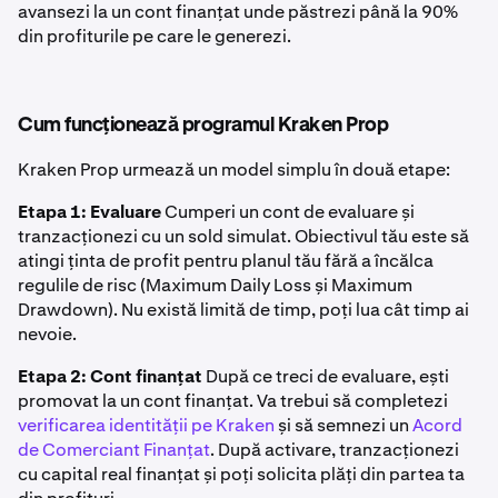
avansezi la un cont finanțat unde păstrezi până la 90%
din profiturile pe care le generezi.
Cum funcționează programul Kraken Prop
Kraken Prop urmează un model simplu în două etape:
Etapa 1: Evaluare
Cumperi un cont de evaluare și
tranzacționezi cu un sold simulat. Obiectivul tău este să
atingi ținta de profit pentru planul tău fără a încălca
regulile de risc (Maximum Daily Loss și Maximum
Drawdown). Nu există limită de timp, poți lua cât timp ai
nevoie.
Etapa 2: Cont finanțat
După ce treci de evaluare, ești
promovat la un cont finanțat. Va trebui să completezi
verificarea identității pe Kraken
și să semnezi un
Acord
de Comerciant Finanțat
. După activare, tranzacționezi
cu capital real finanțat și poți solicita plăți din partea ta