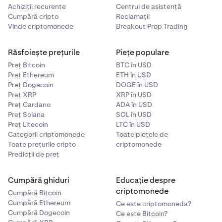
Achiziții recurente
Centrul de asistență
Cumpără cripto
Reclamații
Vinde criptomonede
Breakout Prop Trading
Răsfoiește prețurile
Piețe populare
Preț Bitcoin
BTC în USD
Preț Ethereum
ETH în USD
Preț Dogecoin
DOGE în USD
Preț XRP
XRP în USD
Preț Cardano
ADA în USD
Preț Solana
SOL în USD
Preț Litecoin
LTC în USD
Categorii criptomonede
Toate piețele de
Toate prețurile cripto
criptomonede
Predicții de preț
Cumpără ghiduri
Educație despre
criptomonede
Cumpără Bitcoin
Cumpără Ethereum
Ce este criptomoneda?
Cumpără Dogecoin
Ce este Bitcoin?