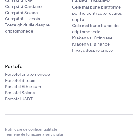
Cumpără XRP
Ce este Ethereum?
Cumpără Cardano
Cele mai bune platforme
Cumpără Solana
pentru contracte futures
Cumpără Litecoin
cripto
Toate ghidurile despre
Cele mai bune burse de
criptomonede
criptomonede
Kraken vs. Coinbase
Kraken vs. Binance
Învață despre cripto
Portofel
Portofel criptomonede
Portofel Bitcoin
Portofel Ethereum
Portofel Solana
Portofel USDT
Notificare de confidențialitate
Termene de furnizare a serviciului