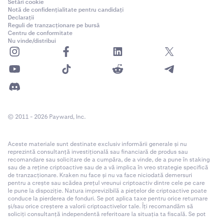
Setări cookie
Notă de confidențialitate pentru candidați
Declarații
Reguli de tranzacționare pe bursă
Centru de conformitate
Nu vinde/distribui
© 2011 - 2026 Payward, Inc.
Aceste materiale sunt destinate exclusiv informării generale și nu
reprezintă consultanță investițională sau financiară de produs sau
recomandare sau solicitare de a cumpăra, de a vinde, de a pune în staking
sau de a reține criptoactive sau de a vă implica în vreo strategie specifică
de tranzacționare. Kraken nu face și nu va face niciodată demersuri
pentru a crește sau scădea prețul vreunui criptoactiv dintre cele pe care
le pune la dispoziție. Natura imprevizibilă a piețelor de criptoactive poate
conduce la pierderea de fonduri. Se pot aplica taxe pentru orice returnare
și/sau orice creștere a valorii criptoactivelor tale. Îți recomandăm să
soliciți consultanță independentă referitoare la situația ta fiscală. Se pot