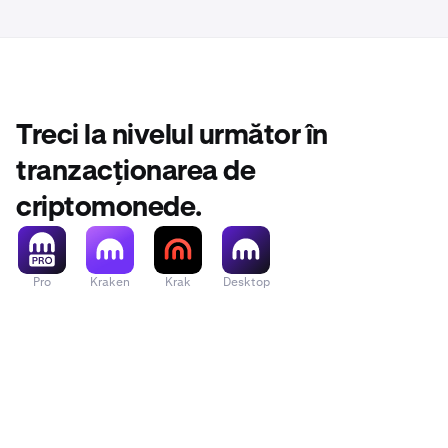
Treci la nivelul următor în
tranzacționarea de
criptomonede.
Notă:
Schemele 
Pro
Kraken
Krak
Desktop