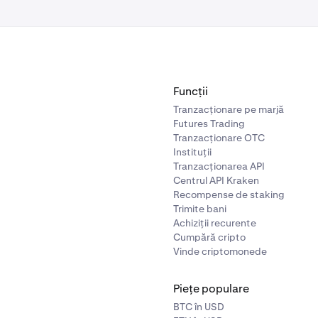
Funcții
Tranzacționare pe marjă
Futures Trading
Tranzacționare OTC
Instituții
de comisioane pentru contracte futures pot varia în funcție de jurisdi
Tranzacționarea API
Centrul API Kraken
Recompense de staking
Trimite bani
Achiziții recurente
Cumpără cripto
Vinde criptomonede
Piețe populare
BTC în USD