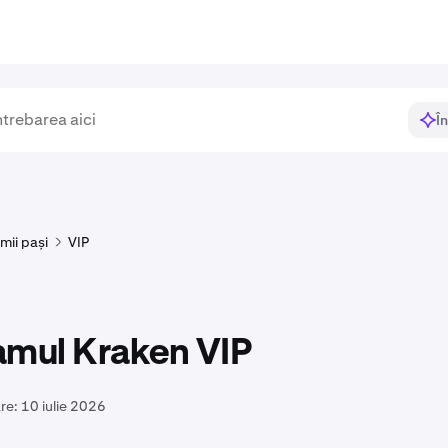
Î
imii pași
VIP
amul Kraken VIP
re:
10 iulie 2026