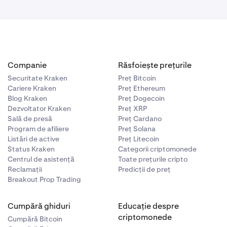
Companie
Răsfoiește prețurile
Securitate Kraken
Preț Bitcoin
Cariere Kraken
Preț Ethereum
Blog Kraken
Preț Dogecoin
Dezvoltator Kraken
Preț XRP
cția ta.
Sală de presă
Preț Cardano
Program de afiliere
Preț Solana
Listări de active
Preț Litecoin
Status Kraken
Categorii criptomonede
Centrul de asistență
Toate prețurile cripto
Reclamații
Predicții de preț
Breakout Prop Trading
Cumpără ghiduri
Educație despre
criptomonede
Cumpără Bitcoin