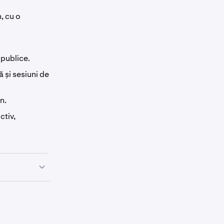
valent
, cu o
 publice.
ă și sesiuni de
n.
ctiv,
tatea ta și te