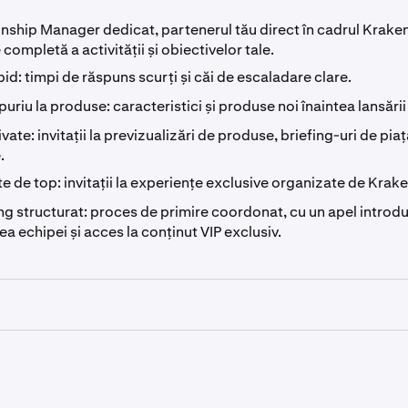
Pro Spot
Contracte Futures
Volum lunar echivalent
Volum anual echi
nship Manager dedicat, partenerul tău direct în cadrul Kraken
(Maker/Taker)
(Maker/Taker)
 completă a activității și obiectivelor tale.
id: timpi de răspuns scurți și căi de escaladare clare.
t
$7.500.000
$80.000.000
0,25% / 0,4%
0,02% / 0,05%
uriu la produse: caracteristici și produse noi înaintea lansării
res
$39.750.000
$476.700.000
ivate: invitații la previzualizări de produse, briefing-uri de piaț
0,2% / 0,35%
0,02% / 0,05%
.
gin
$1.700.000
$20,000,000
 de top: invitații la experiențe exclusive organizate de Krake
0,14% / 0,24%
0,02% / 0,05%
 structurat: proces de primire coordonat, cu un apel introdu
n
500.000 USD
$6.000.000
a echipei și acces la conținut VIP exclusiv.
0,12% / 0,22%
0,02% / 0,05%
$3,200,000
$38,500,000
0,1% / 0,2%
0,02% / 0,05%
i
 activ pe o altă platformă? Echipa noastră poate analiza activi
0,08% / 0,18%
0,02% / 0,05%
 cu o tranziție personalizată către Kraken.
gibilitatea VIP
0,06% / 0,16%
0,02% / 0,05%