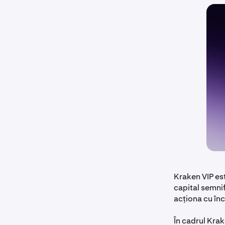
Kraken VIP es
capital semnif
acționa cu în
În cadrul Krake