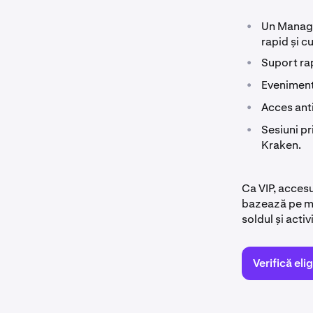
•
Un Manager
rapid și c
•
Suport rap
•
Eveniment
•
Acces anti
•
Sesiuni pr
Kraken.
Ca VIP, accesu
bazează pe mo
soldul și acti
Verifică eli