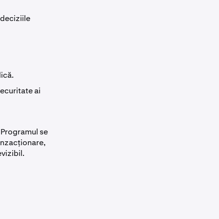
 deciziile
lică.
ecuritate ai
e. Programul se
anzacționare,
vizibil.