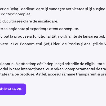
 de Relații dedicat, care îți cunoaște activitatea și îți susține
u context complet.
id, cu trasee clare de escaladare.
e selecționate și experiențe atent concepute.
cipat la produse și funcționalități noi, înainte de lansarea pub
ivate 1:1 cu Economistul-Șef, Liderii de Produs și Analiștii de S
l continuă atâta timp cât îndeplinești criteriile de eligibilitat
dul în care interacționezi cu Kraken: comportamentul de tr
vitatea ta pe produse. Astfel, accesul rămâne transparent și pre
gibilitatea VIP