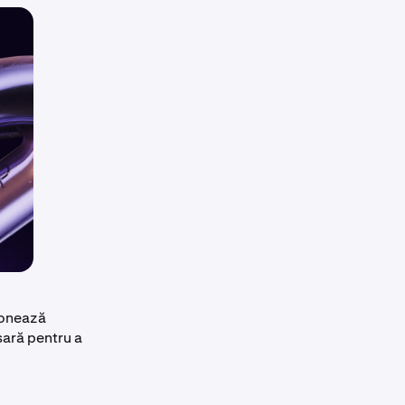
ionează
sară pentru a