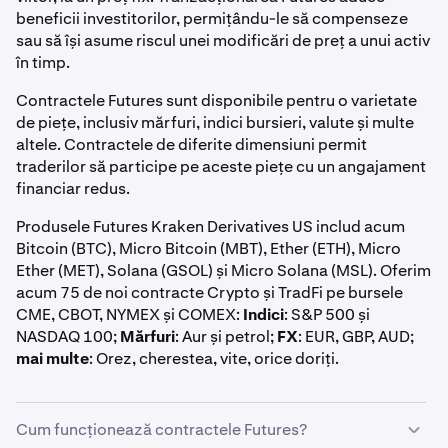
beneficii investitorilor, permițându-le să compenseze
sau să își asume riscul unei modificări de preț a unui activ
în timp.
Contractele Futures sunt disponibile pentru o varietate
de piețe, inclusiv mărfuri, indici bursieri, valute și multe
altele. Contractele de diferite dimensiuni permit
traderilor să participe pe aceste piețe cu un angajament
financiar redus.
Produsele Futures Kraken Derivatives US includ acum
Bitcoin (BTC), Micro Bitcoin (MBT), Ether (ETH), Micro
Ether (MET), Solana (GSOL) și Micro Solana (MSL). Oferim
acum 75 de noi contracte Crypto și TradFi pe bursele
CME, CBOT, NYMEX și COMEX:
Indici
: S&P 500 și
NASDAQ 100;
Mărfuri
: Aur și petrol;
FX
: EUR, GBP, AUD;
mai multe
: Orez, cherestea, vite, orice doriți.
Cum funcționează contractele Futures?