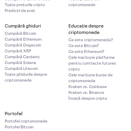
Toate prețurile cripto
criptomonede
Predicții de preț
Cumpără ghiduri
Educație despre
criptomonede
Cumpără Bitcoin
Cumpără Ethereum
Ce este criptomoneda?
Cumpără Dogecoin
Ce este Bitcoin?
Cumpără XRP
Ce este Ethereum?
Cumpără Cardano
Cele mai bune platforme
Cumpără Solana
pentru contracte futures
Cumpără Litecoin
cripto
Toate ghidurile despre
Cele mai bune burse de
criptomonede
criptomonede
Kraken vs. Coinbase
Kraken vs. Binance
Învață despre cripto
Portofel
Portofel criptomonede
Portofel Bitcoin