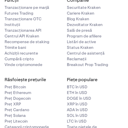
Funcții
Companie
o anumită sumă, ajutând la limitarea pierderilor
Tranzacționare pe marjă
Securitate Kraken
potențiale.
Futures Trading
Cariere Kraken
Tranzacționare OTC
Blog Kraken
Toate aceste tipuri de ordine vor fi disponibile la lansare
Instituții
Dezvoltator Kraken
pentru a vă ajuta să gestionați riscul și să intrați sau să
Tranzacționarea API
Sală de presă
ieșiți din poziții mai eficient.
Centrul API Kraken
Program de afiliere
Recompense de staking
Listări de active
Trimite bani
Status Kraken
Achiziții recurente
Centrul de asistență
Cumpără cripto
Reclamații
Vinde criptomonede
Breakout Prop Trading
Răsfoiește prețurile
Piețe populare
Preț Bitcoin
BTC în USD
Preț Ethereum
ETH în USD
Preț Dogecoin
DOGE în USD
Preț XRP
XRP în USD
Preț Cardano
ADA în USD
Preț Solana
SOL în USD
Preț Litecoin
LTC în USD
Categorii criptomonede
Toate piețele de