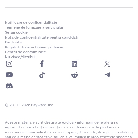
Notificare de confidențialitate
Termene de furnizare a serviciului
Setări cookie
Notă de confidențialitate pentru candidați
Declarații
Reguli de tranzacționare pe bursă
Centru de conformitate
Nu vinde/distribui
© 2011 - 2026 Payward, Inc.
Aceste materiale sunt destinate exclusiv informării generale și nu
reprezintă consultanță investițională sau financiară de produs sau
recomandare sau solicitare de a cumpăra, de a vinde, de a pune în staking
sau de a reține criptoactive sau de a vă implica în vreo strategie specifică