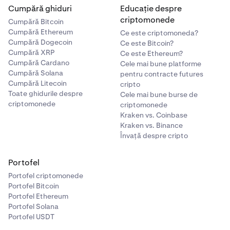
Cumpără ghiduri
Educație despre
criptomonede
Cumpără Bitcoin
Cumpără Ethereum
Ce este criptomoneda?
Cumpără Dogecoin
Ce este Bitcoin?
Cumpără XRP
Ce este Ethereum?
Cumpără Cardano
Cele mai bune platforme
Cumpără Solana
pentru contracte futures
Cumpără Litecoin
cripto
Toate ghidurile despre
Cele mai bune burse de
criptomonede
criptomonede
Kraken vs. Coinbase
Kraken vs. Binance
Învață despre cripto
Portofel
Portofel criptomonede
Portofel Bitcoin
Portofel Ethereum
Portofel Solana
Portofel USDT