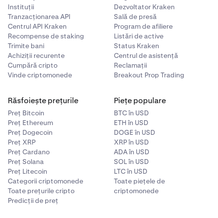
Instituții
Dezvoltator Kraken
Tranzacționarea API
Sală de presă
Centrul API Kraken
Program de afiliere
Recompense de staking
Listări de active
Trimite bani
Status Kraken
Achiziții recurente
Centrul de asistență
Cumpără cripto
Reclamații
Vinde criptomonede
Breakout Prop Trading
Răsfoiește prețurile
Piețe populare
Preț Bitcoin
BTC în USD
Preț Ethereum
ETH în USD
Preț Dogecoin
DOGE în USD
Preț XRP
XRP în USD
Preț Cardano
ADA în USD
Preț Solana
SOL în USD
Preț Litecoin
LTC în USD
Categorii criptomonede
Toate piețele de
Toate prețurile cripto
criptomonede
Predicții de preț