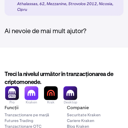
Athalassas, 62, Mezzanine, Strovolos 2012, Nicosia,
Activați produsele:
După ce finalizați pașii necesari,
3
Cipru
produsele alese de dumneavoastră vor fi deblocate
cu protecțiile de reglementare adecvate, în funcție
de clasificarea clientului dumneavoastră.
Ai nevoie de mai mult ajutor?
Treci la nivelul următor în tranzacționarea de
criptomonede.
Pro
Kraken
Krak
Desktop
Funcții
Companie
Tranzacționare pe marjă
Securitate Kraken
Futures Trading
Cariere Kraken
Tranzacționare OTC
Blog Kraken