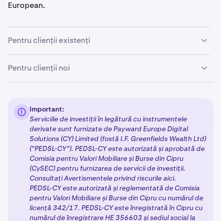
European.
Pentru clienții existenți
Dacă sunteți un client existent, nu este necesară nicio
Pentru clienții noi
acțiune în acest moment. Vă vom contacta în
săptămânile următoare cu mai multe informații despre
Clienții noi care se înregistrează la Kraken vor urma un
pașii următori pentru tranziția către noua noastră
proces simplificat pentru a accesa produsele
entitate reglementată.
Important:
reglementate MiFID II:
Serviciile de investiții în legătură cu instrumentele
derivate sunt furnizate de Payward Europe Digital
Solutions (CY) Limited (fostă I.F. Greenfields Wealth Ltd)
Crearea și verificarea contului:
Finalizați
procesul
1
("PEDSL-CY"). PEDSL-CY este autorizată și aprobată de
standard de înregistrare
Kraken, inclusiv
verificarea
Comisia pentru Valori Mobiliare și Burse din Cipru
de Nivel 3 sau Nivel 4.
(CySEC) pentru furnizarea de servicii de investiții.
Consultați Avertismentele privind riscurile aici.
Chestionar și informații fiscale:
Dacă selectați
2
PEDSL-CY este autorizată și reglementată de Comisia
produse licențiate MiFID II, vi se va solicita să
pentru Valori Mobiliare și Burse din Cipru cu numărul de
completați chestionarul de adecvare și să furnizați
licență 342/17. PEDSL-CY este înregistrată în Cipru cu
TIN-ul dumneavoastră.
numărul de înregistrare HE 356603 și sediul social la