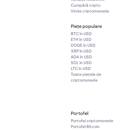
Cumpără cripto
Vinde criptomonede
Piețe populare
BTC în USD
ETH în USD
DOGE în USD
XRP în USD
ADA în USD
SOL în USD
LTC în USD
Toate piețele de
criptomonede
Portofel
Portofel criptomonede
Portofel Bitcoin