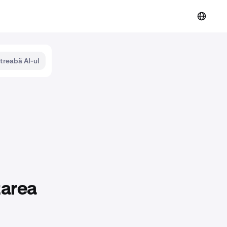
ntreabă AI-ul
zarea