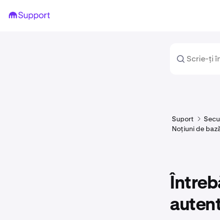
Suport
Secur
Noțiuni de bază
Întreb
autent