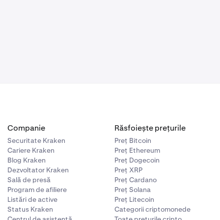
area mai
o Cheie
teți:
 opțiune
ey) este
și pentru
cipală (Master
 cu această
i la
 activa o
espre cum
Companie
Răsfoiește prețurile
Securitate Kraken
Preț Bitcoin
Cariere Kraken
Preț Ethereum
Blog Kraken
Preț Dogecoin
Dezvoltator Kraken
Preț XRP
Sală de presă
Preț Cardano
Program de afiliere
Preț Solana
Listări de active
Preț Litecoin
Status Kraken
Categorii criptomonede
Centrul de asistență
Toate prețurile cripto