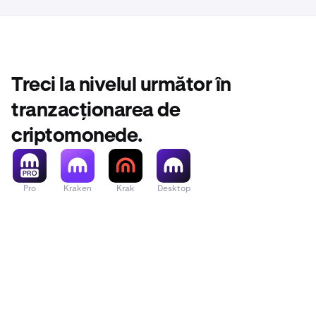
Treci la nivelul următor în
tranzacționarea de
criptomonede.
Pro
Kraken
Krak
Desktop