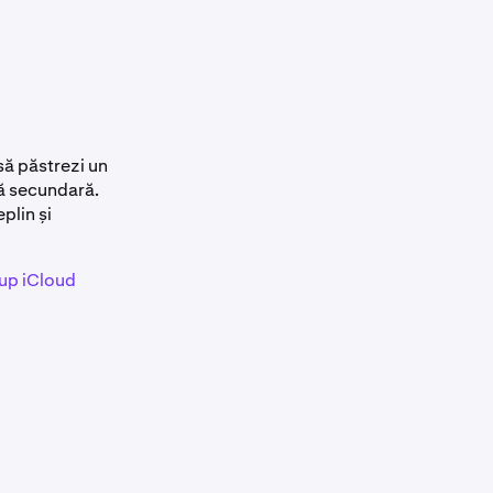
să păstrezi un
ă secundară.
plin și
up iCloud