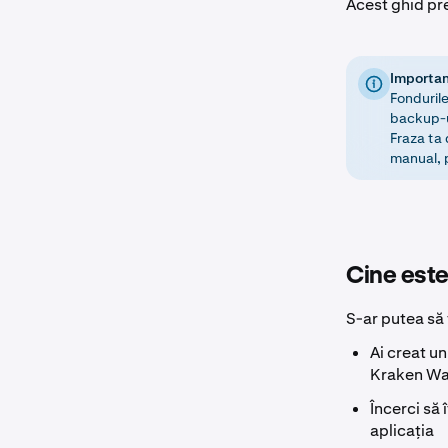
Acest ghid pre
Importa
Fonduril
backup-ul
Fraza ta 
manual, p
Cine este
S-ar putea să 
Ai creat u
Kraken Wa
Încerci să 
aplicația