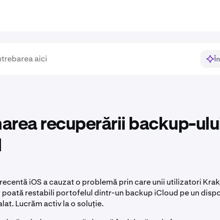
Î
rea recuperării backup-ulu
d
recentă iOS a cauzat o problemă prin care unii utilizatori Kra
i poată restabili portofelul dintr-un backup iCloud pe un disp
lat. Lucrăm activ la o soluție.