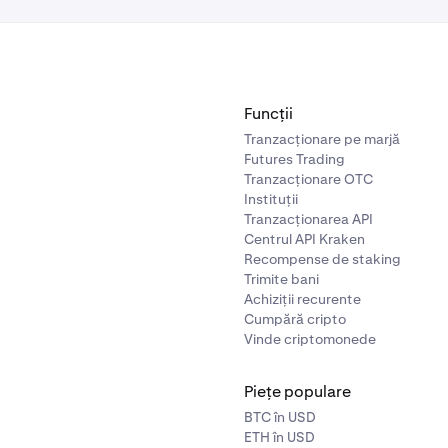
Funcții
Tranzacționare pe marjă
Futures Trading
Tranzacționare OTC
Instituții
Tranzacționarea API
Centrul API Kraken
Recompense de staking
Trimite bani
Achiziții recurente
Cumpără cripto
Vinde criptomonede
Piețe populare
BTC în USD
ETH în USD