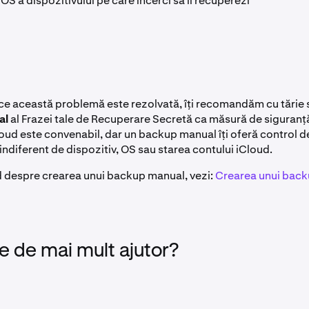
OS a dispozitivului pe care încerci să îl recuperezi
 ce această problemă este rezolvată, îți recomandăm cu tărie 
al
al Frazei tale de Recuperare Secretă ca măsură de siguranț
ud este convenabil, dar un backup manual îți oferă control de
ndiferent de dispozitiv, OS sau starea contului iCloud.
d despre crearea unui backup manual, vezi:
Crearea unui back
e de mai mult ajutor?