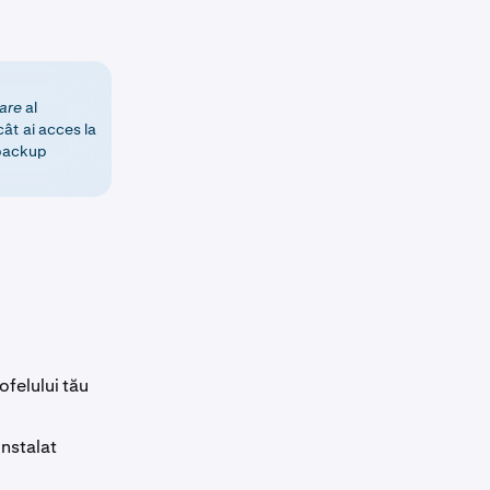
rare
al
cât ai acces la
 backup
ofelului tău
instalat