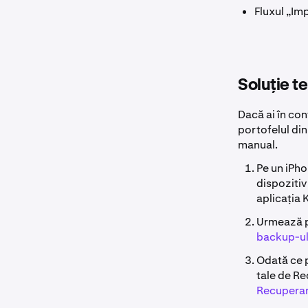
Fluxul „Im
Soluție t
Dacă ai în con
portofelul di
manual.
Pe un iPho
dispozitiv
aplicația 
Urmează p
backup-ul
Odată ce p
tale de Re
Recuperar