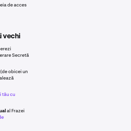
heia de acces
i vechi
perezi
perare Secretă
 (de obicei un
talează
 tău cu
ual
al Frazei
de