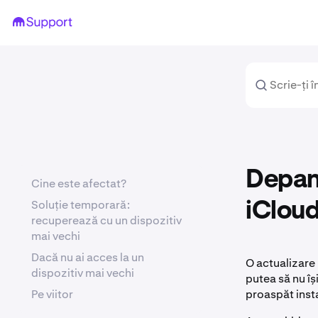
Depana
Cine este afectat?
Soluție temporară:
iClou
recuperează cu un dispozitiv
mai vechi
Dacă nu ai acces la un
O actualizare 
dispozitiv mai vechi
putea să nu îș
Pe viitor
proaspăt insta