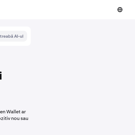
ntreabă AI-ul
i
ken Wallet ar
ozitiv nou sau