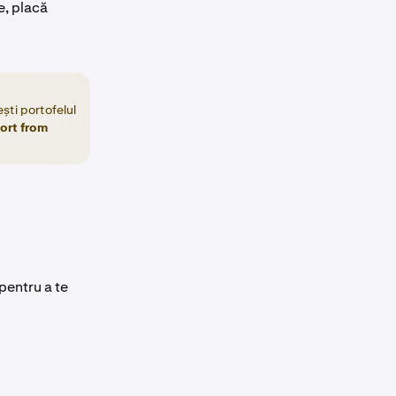
e, placă
ști portofelul
ort from
pentru a te