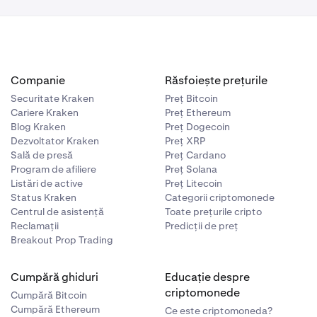
Companie
Răsfoiește prețurile
Securitate Kraken
Preț Bitcoin
Cariere Kraken
Preț Ethereum
Blog Kraken
Preț Dogecoin
Dezvoltator Kraken
Preț XRP
Sală de presă
Preț Cardano
Program de afiliere
Preț Solana
Listări de active
Preț Litecoin
Status Kraken
Categorii criptomonede
Centrul de asistență
Toate prețurile cripto
Reclamații
Predicții de preț
Breakout Prop Trading
Cumpără ghiduri
Educație despre
criptomonede
Cumpără Bitcoin
Cumpără Ethereum
Ce este criptomoneda?