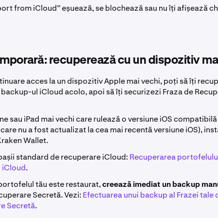
port from iCloud” eșuează, se blochează sau nu îți afișează c
emporară: recuperează cu un dispozitiv ma
tinuare acces la un dispozitiv Apple mai vechi, poți să îți recu
n backup-ul iCloud acolo, apoi să îți securizezi Fraza de Recu
ne sau iPad mai vechi care rulează o versiune iOS compatibilă
 care nu a fost actualizat la cea mai recentă versiune iOS), ins
Kraken Wallet.
așii standard de recuperare iCloud:
Recuperarea portofelului
 iCloud
.
ortofelul tău este restaurat,
creează imediat un backup man
cuperare Secretă. Vezi:
Efectuarea unui backup al Frazei tale 
e Secretă
.