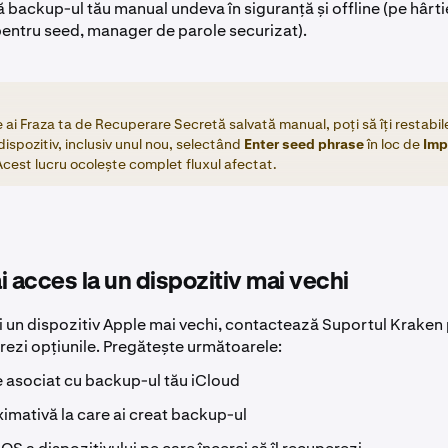
backup-ul tău manual undeva în siguranță și offline (pe hârti
pentru seed, manager de parole securizat).
ai Fraza ta de Recuperare Secretă salvată manual, poți să îți restabile
dispozitiv, inclusiv unul nou, selectând
Enter seed phrase
în loc de
Imp
Acest lucru ocolește complet fluxul afectat.
i acces la un dispozitiv mai vechi
i un dispozitiv Apple mai vechi, contactează Suportul Kraken 
rezi opțiunile. Pregătește următoarele:
e asociat cu backup-ul tău iCloud
imativă la care ai creat backup-ul