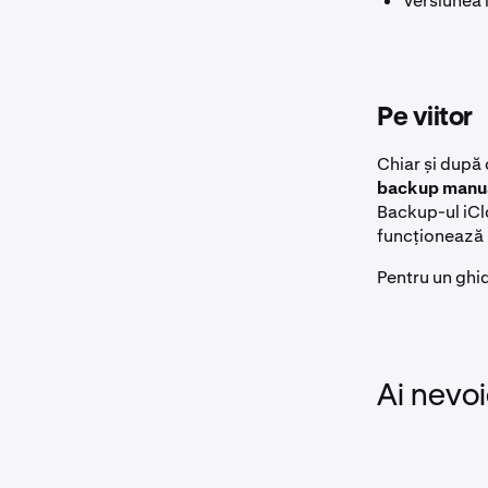
Versiunea i
Pe viitor
Chiar și după
backup manu
Backup-ul iClo
funcționează i
Pentru un ghi
Ai nevoi