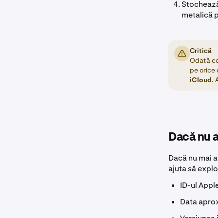
Stochează 
metalică 
Critică
Odată ce 
pe orice 
iCloud
. 
Dacă nu a
Dacă nu mai a
ajuta să explo
ID-ul Appl
Data aprox