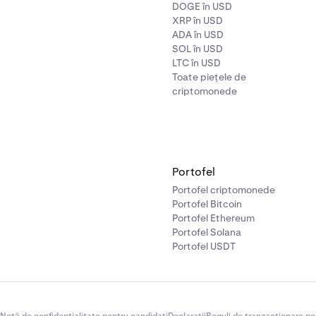
DOGE în USD
XRP în USD
ADA în USD
SOL în USD
LTC în USD
Toate piețele de
criptomonede
Portofel
Portofel criptomonede
Portofel Bitcoin
Portofel Ethereum
Portofel Solana
Portofel USDT