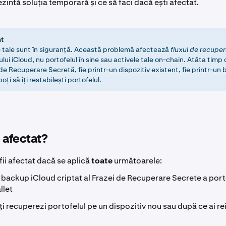
zintă soluția temporară și ce să faci dacă ești afectat.
nt
e tale sunt în siguranță. Această problemă afectează
fluxul de recupe
ui iCloud, nu portofelul în sine sau activele tale on-chain. Atâta timp 
de Recuperare Secretă, fie printr-un dispozitiv existent, fie printr-un
oți să îți restabilești portofelul.
 afectat?
fii afectat dacă se aplică
toate
următoarele:
n backup iCloud criptat al Frazei de Recuperare Secrete a port
llet
îți recuperezi portofelul pe un dispozitiv nou sau după ce ai re