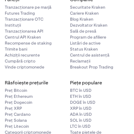
Tranzacționare pe marjă
Securitate Kraken
Futures Trading
Cariere Kraken
Tranzacționare OTC
Blog Kraken
Instituții
Dezvoltator Kraken
Tranzacționarea API
Sală de presă
Centrul API Kraken
Program de afiliere
Recompense de staking
Listări de active
Trimite bani
Status Kraken
Achiziții recurente
Centrul de asistență
Cumpără cripto
Reclamații
Vinde criptomonede
Breakout Prop Trading
Răsfoiește prețurile
Piețe populare
Preț Bitcoin
BTC în USD
Preț Ethereum
ETH în USD
Preț Dogecoin
DOGE în USD
Preț XRP
XRP în USD
Preț Cardano
ADA în USD
Preț Solana
SOL în USD
Preț Litecoin
LTC în USD
Categorii criptomonede
Toate piețele de