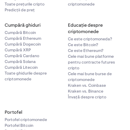
Toate prețurile cripto
criptomonede
Predicții de preț
Cumpără ghiduri
Educație despre
criptomonede
Cumpără Bitcoin
Cumpără Ethereum
Ce este criptomoneda?
Cumpără Dogecoin
Ce este Bitcoin?
Cumpără XRP
Ce este Ethereum?
Cumpără Cardano
Cele mai bune platforme
Cumpără Solana
pentru contracte futures
Cumpără Litecoin
cripto
Toate ghidurile despre
Cele mai bune burse de
criptomonede
criptomonede
Kraken vs. Coinbase
Kraken vs. Binance
Învață despre cripto
Portofel
Portofel criptomonede
Portofel Bitcoin