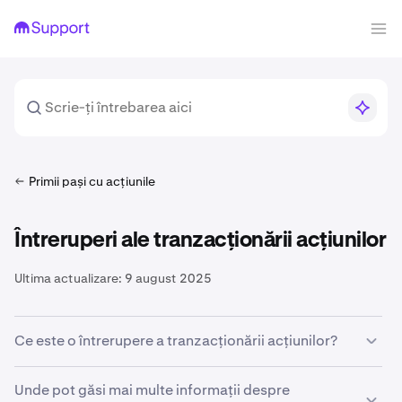
Primii pași cu acțiunile
Întreruperi ale tranzacționării acțiunilor
Ultima actualizare:
9 august 2025
Ce este o întrerupere a tranzacționării acțiunilor?
O întrerupere a tranzacționării acțiunilor este o
Unde pot găsi mai multe informații despre