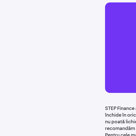
STEP Finance
închide în ori
nu poată lichi
recomandăm cu 
Pentru cele ma