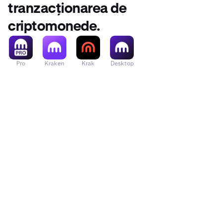
tranzacționarea de
criptomonede.
Pro
Kraken
Krak
Desktop