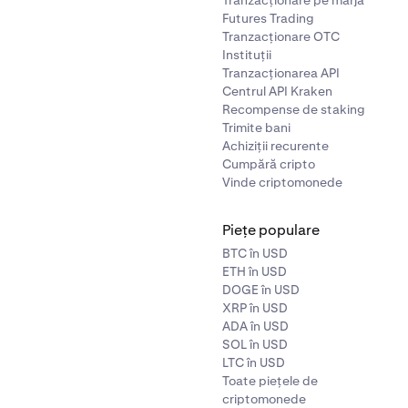
Futures Trading
Tranzacționare OTC
Instituții
Tranzacționarea API
Centrul API Kraken
Recompense de staking
Trimite bani
Achiziții recurente
Cumpără cripto
Vinde criptomonede
Piețe populare
BTC în USD
ETH în USD
DOGE în USD
XRP în USD
ADA în USD
SOL în USD
LTC în USD
Toate piețele de
criptomonede