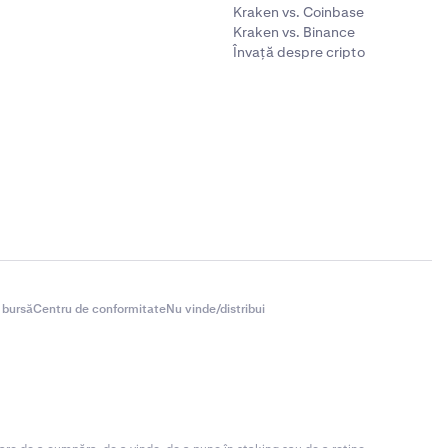
Kraken vs. Coinbase
Kraken vs. Binance
Învață despre cripto
 bursă
Centru de conformitate
Nu vinde/distribui