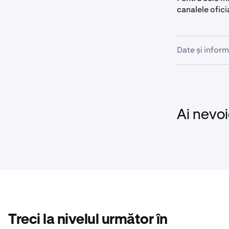
canalele ofici
Date și inform
•
20 martie
•
18 iunie,
•
19 iunie -
Ai nevoi
Clienții care 
înainte de data
Notă:
În timp, 
lichidare
încasări 
Treci la nivelul următor în
execuției