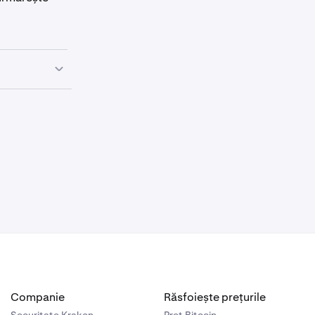
ă
deținerile
, prețurile de
, pot duce la
mentul
Companie
Răsfoiește prețurile
Securitate Kraken
Preț Bitcoin