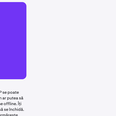
P se poate
n ar putea să
offline. Îți
să se închidă.
 urmărește