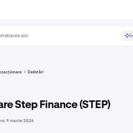
Î
nzacționare
Delistări
are Step Finance (STEP)
re:
9 martie 2026