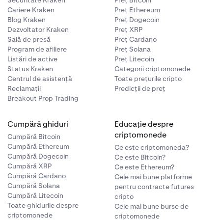
Cariere Kraken
Preț Ethereum
Blog Kraken
Preț Dogecoin
Dezvoltator Kraken
Preț XRP
Sală de presă
Preț Cardano
Program de afiliere
Preț Solana
Listări de active
Preț Litecoin
Status Kraken
Categorii criptomonede
Centrul de asistență
Toate prețurile cripto
Reclamații
Predicții de preț
Breakout Prop Trading
Cumpără ghiduri
Educație despre
criptomonede
Cumpără Bitcoin
Cumpără Ethereum
Ce este criptomoneda?
Cumpără Dogecoin
Ce este Bitcoin?
Cumpără XRP
Ce este Ethereum?
Cumpără Cardano
Cele mai bune platforme
Cumpără Solana
pentru contracte futures
Cumpără Litecoin
cripto
Toate ghidurile despre
Cele mai bune burse de
criptomonede
criptomonede