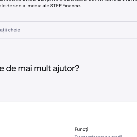
ale de social media ale STEP Finance.
ații cheie
, ora 14:00 UTC:
Depunerile și Piețele vor fi dezactivate
 ora 14:00 UTC
: Retragerile vor fi dezactivate pentru SEE
 29 iunie
: Soldurile rămase vor fi lichidate
e de mai mult ajutor?
dețin STEP sunt încurajați să-și
retragă sau să-și converteasc
 lichidării.
STEP ar putea avea piețe extrem de limitate sau inactive. Drept urmare
 pot fi semnificativ sub prețurile de referință recente și, în unele cazuri
minime sau inexistente din cauza lichidității insuficiente a pieței la mo
Funcții
.
Tranzacționare pe marjă