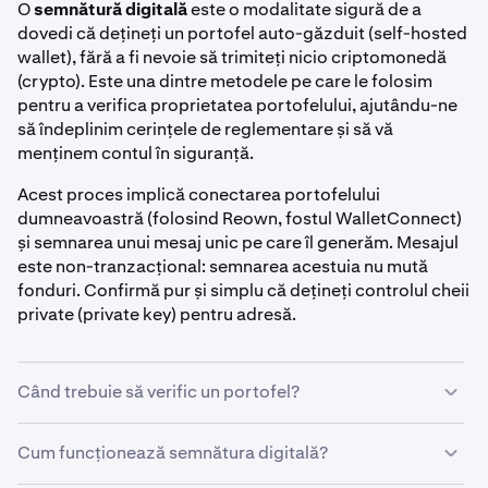
O
semnătură digitală
este o modalitate sigură de a
dovedi că dețineți un portofel auto-găzduit (self-hosted
wallet), fără a fi nevoie să trimiteți nicio criptomonedă
(crypto). Este una dintre metodele pe care le folosim
pentru a verifica proprietatea portofelului, ajutându-ne
să îndeplinim cerințele de reglementare și să vă
menținem contul în siguranță.
Acest proces implică conectarea portofelului
dumneavoastră (folosind Reown, fostul WalletConnect)
și semnarea unui mesaj unic pe care îl generăm. Mesajul
este non-tranzacțional: semnarea acestuia nu mută
fonduri. Confirmă pur și simplu că dețineți controlul cheii
private (private key) pentru adresă.
Când trebuie să verific un portofel?
Vi se poate cere să vă verificați portofelul înainte de:
Cum funcționează semnătura digitală?