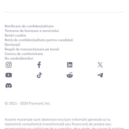
Notificare de confidențialitate
Termene de furnizare a serviciului
Setări cookie
Notă de confidențialitate pentru candidați
Declarații
Reguli de tranzacționare pe bursă
Centru de conformitate
Nu vinde/distribui
© 2011 - 2026 Payward, Inc.
Aceste materiale sunt destinate exclusiv informării generale și nu
reprezintă consultanță investițională sau financiară de produs sau
recomandare sau solicitare de a cumpăra, de a vinde, de a pune în staking