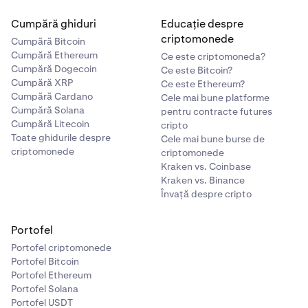
Cumpără ghiduri
Educație despre
criptomonede
Cumpără Bitcoin
Cumpără Ethereum
Ce este criptomoneda?
Cumpără Dogecoin
Ce este Bitcoin?
Cumpără XRP
Ce este Ethereum?
Cumpără Cardano
Cele mai bune platforme
Cumpără Solana
pentru contracte futures
Cumpără Litecoin
cripto
Toate ghidurile despre
Cele mai bune burse de
criptomonede
criptomonede
Kraken vs. Coinbase
Kraken vs. Binance
Învață despre cripto
Portofel
Portofel criptomonede
Portofel Bitcoin
Portofel Ethereum
Portofel Solana
Portofel USDT