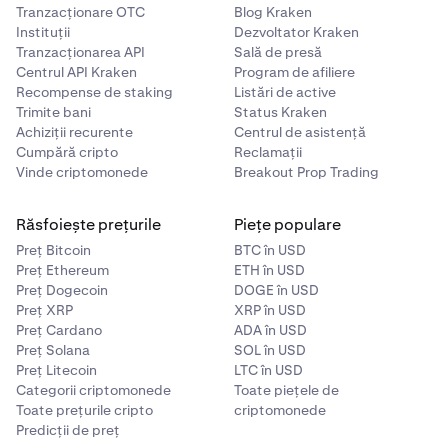
încercați să o verificați, vi se va solicita să conectați
Tranzacționare OTC
Blog Kraken
Instituții
Dezvoltator Kraken
un alt portofel sau să anulați.
Tranzacționarea API
Sală de presă
Pe mobil?
5
Centrul API Kraken
Program de afiliere
Pentru portofelele
BTC
și
SOL
, verificarea cu
Recompense de staking
Listări de active
semnătură digitală
nu este încă acceptată în
Trimite bani
Status Kraken
Achiziții recurente
aplicațiile mobile
. Veți fi redirecționat către
Centrul de asistență
Cumpără cripto
Reclamații
versiunea web
pentru a finaliza procesul.
Vinde criptomonede
Breakout Prop Trading
Răsfoiește prețurile
Piețe populare
Preț Bitcoin
BTC în USD
Preț Ethereum
ETH în USD
Preț Dogecoin
DOGE în USD
Preț XRP
XRP în USD
Preț Cardano
ADA în USD
Preț Solana
SOL în USD
Preț Litecoin
LTC în USD
Categorii criptomonede
Toate piețele de
Toate prețurile cripto
criptomonede
Predicții de preț