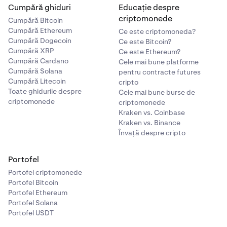
Cumpără ghiduri
Educație despre
criptomonede
Cumpără Bitcoin
Cumpără Ethereum
Ce este criptomoneda?
Cumpără Dogecoin
Ce este Bitcoin?
Cumpără XRP
Ce este Ethereum?
Cumpără Cardano
Cele mai bune platforme
Cumpără Solana
pentru contracte futures
Cumpără Litecoin
cripto
Toate ghidurile despre
Cele mai bune burse de
criptomonede
criptomonede
Kraken vs. Coinbase
Kraken vs. Binance
Învață despre cripto
Portofel
Portofel criptomonede
Portofel Bitcoin
Portofel Ethereum
Portofel Solana
Portofel USDT