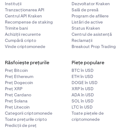
Instituții
Dezvoltator Kraken
Tranzacționarea API
Sală de presă
Centrul API Kraken
Program de afiliere
Recompense de staking
Listări de active
Trimite bani
Status Kraken
Achiziții recurente
Centrul de asistență
Cumpără cripto
Reclamații
Vinde criptomonede
Breakout Prop Trading
Răsfoiește prețurile
Piețe populare
Preț Bitcoin
BTC în USD
Preț Ethereum
ETH în USD
Preț Dogecoin
DOGE în USD
Preț XRP
XRP în USD
Preț Cardano
ADA în USD
Preț Solana
SOL în USD
Preț Litecoin
LTC în USD
Categorii criptomonede
Toate piețele de
Toate prețurile cripto
criptomonede
Predicții de preț