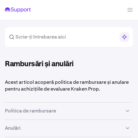
Rambursări și anulări
Acest articol acoperă politica de rambursare și anulare
pentru achizițiile de evaluare Kraken Prop.
Politica de rambursare
Politica de rambursare și stornare este prezentată în
Anulări
timpul finalizării comenzii și trebuie acceptată înainte de