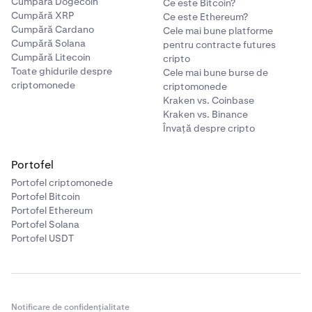
Cumpără Dogecoin
Ce este Bitcoin?
Cumpără XRP
Ce este Ethereum?
Cumpără Cardano
Cele mai bune platforme
Cumpără Solana
pentru contracte futures
Cumpără Litecoin
cripto
Toate ghidurile despre
Cele mai bune burse de
criptomonede
criptomonede
Kraken vs. Coinbase
Kraken vs. Binance
Învață despre cripto
Portofel
Portofel criptomonede
Portofel Bitcoin
Portofel Ethereum
Portofel Solana
Portofel USDT
Notificare de confidențialitate