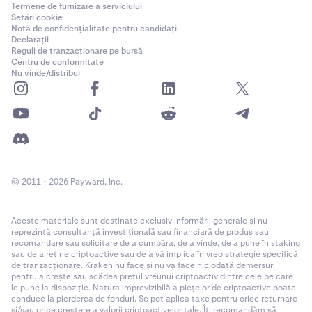
Termene de furnizare a serviciului
Setări cookie
Notă de confidențialitate pentru candidați
Declarații
Reguli de tranzacționare pe bursă
Centru de conformitate
Nu vinde/distribui
© 2011 - 2026 Payward, Inc.
Aceste materiale sunt destinate exclusiv informării generale și nu
reprezintă consultanță investițională sau financiară de produs sau
recomandare sau solicitare de a cumpăra, de a vinde, de a pune în staking
sau de a reține criptoactive sau de a vă implica în vreo strategie specifică
de tranzacționare. Kraken nu face și nu va face niciodată demersuri
pentru a crește sau scădea prețul vreunui criptoactiv dintre cele pe care
le pune la dispoziție. Natura imprevizibilă a piețelor de criptoactive poate
conduce la pierderea de fonduri. Se pot aplica taxe pentru orice returnare
și/sau orice creștere a valorii criptoactivelor tale. Îți recomandăm să