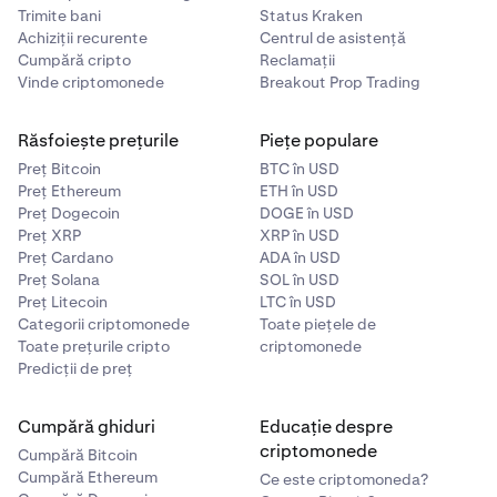
Trimite bani
Status Kraken
Achiziții recurente
Confirmă întotdeauna numărul PO-ului tău cu persoana
Centrul de asistență
Cumpără cripto
de contact Payward înainte de a începe lucrul.
Reclamații
Vinde criptomonede
Breakout Prop Trading
Răsfoiește prețurile
Piețe populare
Preț Bitcoin
BTC în USD
Preț Ethereum
ETH în USD
Preț Dogecoin
DOGE în USD
Preț XRP
XRP în USD
Preț Cardano
ADA în USD
Preț Solana
SOL în USD
Preț Litecoin
LTC în USD
Categorii criptomonede
Toate piețele de
Toate prețurile cripto
criptomonede
Predicții de preț
Cumpără ghiduri
Educație despre
criptomonede
Cumpără Bitcoin
Cumpără Ethereum
Ce este criptomoneda?