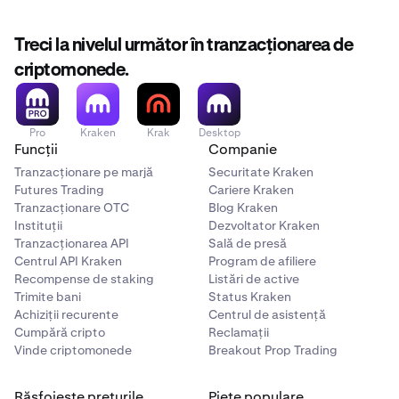
(1.100 $ - 1.000 $)/1.000 $ =
+10% modificare de preț
Treci la nivelul următor în tranzacționarea de
1.000 $ * 10% =
100 $ profit
criptomonede.
Pro
Kraken
Krak
Desktop
Funcții
Companie
Tranzacționare pe marjă
Securitate Kraken
Futures Trading
Cariere Kraken
Tranzacționare OTC
Blog Kraken
Instituții
Dezvoltator Kraken
Tranzacționarea API
Sală de presă
Centrul API Kraken
Program de afiliere
Recompense de staking
Listări de active
Trimite bani
Status Kraken
Achiziții recurente
Centrul de asistență
Cumpără cripto
Reclamații
Vinde criptomonede
Breakout Prop Trading
Răsfoiește prețurile
Piețe populare