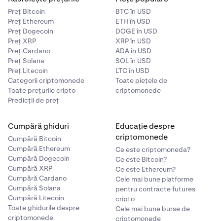
Preț Bitcoin
BTC în USD
Preț Ethereum
ETH în USD
Preț Dogecoin
DOGE în USD
Preț XRP
XRP în USD
Preț Cardano
ADA în USD
Preț Solana
SOL în USD
Preț Litecoin
LTC în USD
Categorii criptomonede
Toate piețele de
Toate prețurile cripto
criptomonede
Predicții de preț
Cumpără ghiduri
Educație despre
criptomonede
Cumpără Bitcoin
Cumpără Ethereum
Ce este criptomoneda?
Cumpără Dogecoin
Ce este Bitcoin?
Cumpără XRP
Ce este Ethereum?
Cumpără Cardano
Cele mai bune platforme
Cumpără Solana
pentru contracte futures
Cumpără Litecoin
cripto
Toate ghidurile despre
Cele mai bune burse de
criptomonede
criptomonede