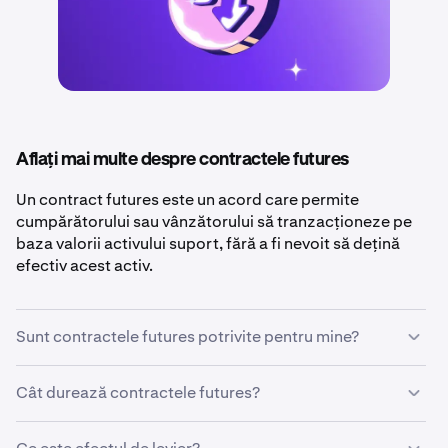
Aflați mai multe despre contractele futures
Un contract futures este un acord care permite
cumpărătorului sau vânzătorului să tranzacționeze pe
baza valorii activului suport, fără a fi nevoit să dețină
efectiv acest activ.
Sunt contractele futures potrivite pentru mine?
Contractele futures sunt o alegere bună pentru traderii
Cât durează contractele futures?
care doresc să beneficieze de modificările de preț pe
termen scurt
sau să se
protejeze
de mișcările negative
Un contract futures poate fi cu
scadență fixă
, ceea ce