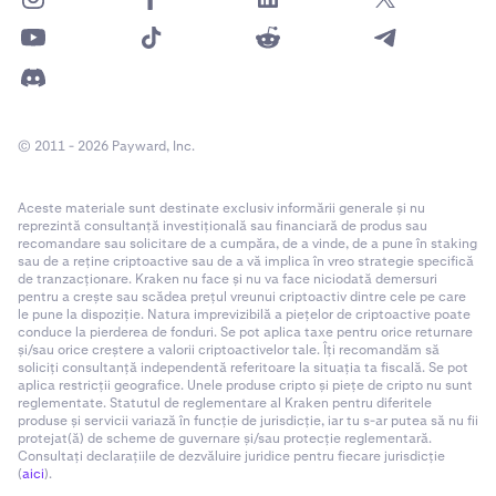
© 2011 - 2026 Payward, Inc.
Aceste materiale sunt destinate exclusiv informării generale și nu
reprezintă consultanță investițională sau financiară de produs sau
recomandare sau solicitare de a cumpăra, de a vinde, de a pune în staking
sau de a reține criptoactive sau de a vă implica în vreo strategie specifică
de tranzacționare. Kraken nu face și nu va face niciodată demersuri
pentru a crește sau scădea prețul vreunui criptoactiv dintre cele pe care
le pune la dispoziție. Natura imprevizibilă a piețelor de criptoactive poate
conduce la pierderea de fonduri. Se pot aplica taxe pentru orice returnare
și/sau orice creștere a valorii criptoactivelor tale. Îți recomandăm să
soliciți consultanță independentă referitoare la situația ta fiscală. Se pot
aplica restricții geografice. Unele produse cripto și piețe de cripto nu sunt
reglementate. Statutul de reglementare al Kraken pentru diferitele
produse și servicii variază în funcție de jurisdicție, iar tu s-ar putea să nu fii
protejat(ă) de scheme de guvernare și/sau protecție reglementară.
Consultați declarațiile de dezvăluire juridice pentru fiecare jurisdicție
(
aici
).