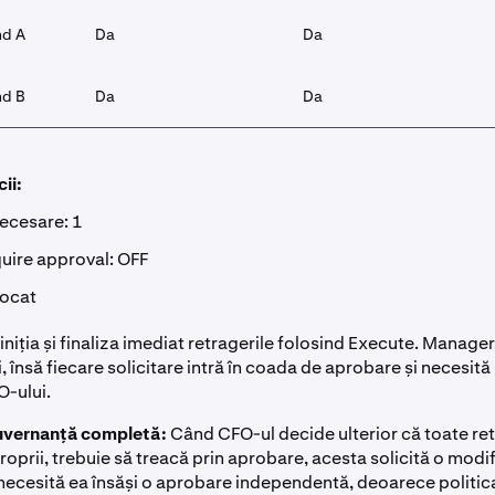
nd A
Da
Da
nd B
Da
Da
cii:
ecesare: 1
uire approval: OFF
locat
niția și finaliza imediat retragerile folosind Execute. Manager
ri, însă fiecare solicitare intră în coada de aprobare și necesit
O-ului.
guvernanță completă:
Când CFO-ul decide ulterior că toate ret
proprii, trebuie să treacă prin aprobare, acesta solicită o modi
e necesită ea însăși o aprobare independentă, deoarece politic