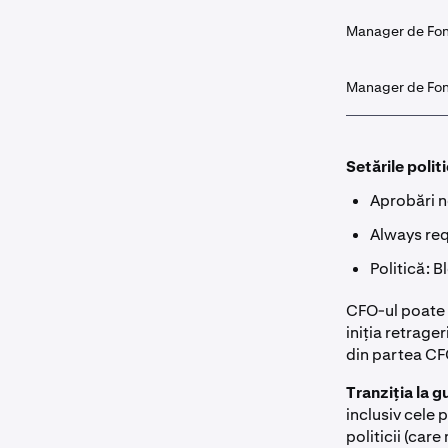
Manager de Fo
Manager de Fo
Setările politi
Aprobări n
Always req
Politică: B
CFO-ul poate i
iniția retrage
din partea CF
Tranziția la 
inclusiv cele 
politicii (car