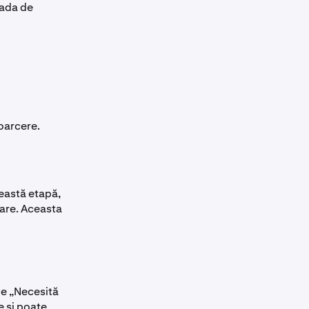
oada de
toarcere.
ceastă etapă,
bare. Aceasta
ce „Necesită
 și poate