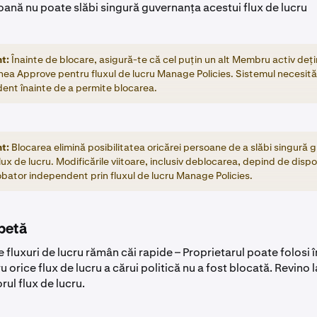
oană nu poate slăbi singură guvernanța acestui flux de lucru
t:
Înainte de blocare, asigură-te că cel puțin un alt Membru activ deț
nea Approve pentru fluxul de lucru Manage Policies. Sistemul necesit
ent înainte de a permite blocarea.
t:
Blocarea elimină posibilitatea oricărei persoane de a slăbi singură
lux de lucru. Modificările viitoare, inclusiv deblocarea, depind de dispo
obator independent prin fluxul de lucru Manage Policies.
epetă
e fluxuri de lucru rămân căi rapide – Proprietarul poate folosi 
 orice flux de lucru a cărui politică nu a fost blocată. Revino l
ul flux de lucru.