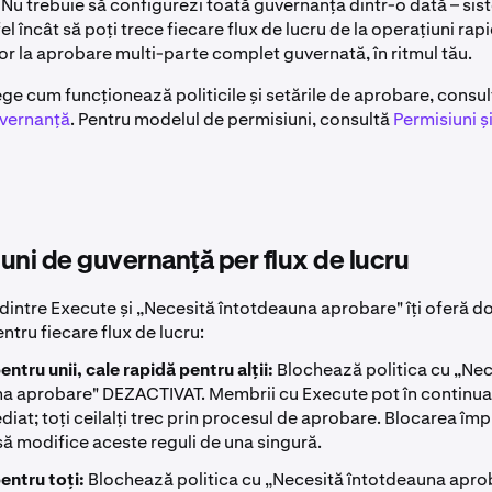
 Nu trebuie să configurezi toată guvernanța dintr-o dată – sis
l încât să poți trece fiecare flux de lucru de la operațiuni rap
tor la aprobare multi-parte complet guvernată, în ritmul tău.
ege cum funcționează politicile și setările de aprobare, consu
uvernanță
. Pentru modelul de permisiuni, consultă
Permisiuni și
uni de guvernanță per flux de lucru
dintre Execute și „Necesită întotdeauna aprobare" îți oferă d
tru fiecare flux de lucru:
ntru unii, cale rapidă pentru alții:
Blochează politica cu „Nec
a aprobare" DEZACTIVAT. Membrii cu Execute pot în continuar
diat; toți ceilalți trec prin procesul de aprobare. Blocarea îm
ă modifice aceste reguli de una singură.
entru toți:
Blochează politica cu „Necesită întotdeauna apro