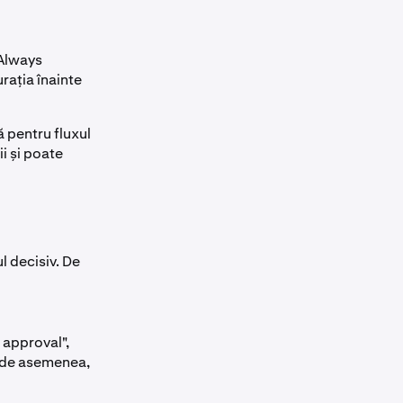
„Always
rația înainte
 pentru fluxul
ii și poate
l decisiv. De
 approval",
 de asemenea,