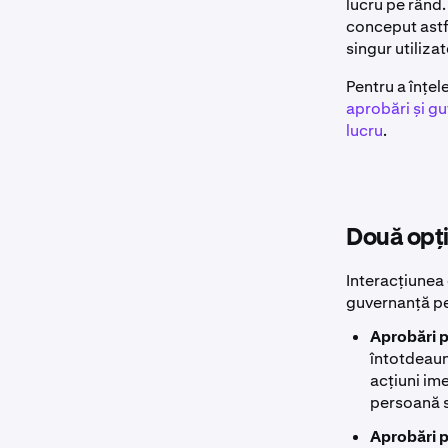
lucru pe rând.
conceput astfe
singur utiliza
Pentru a înțel
aprobări și g
lucru
.
Două opți
Interacțiunea 
guvernanță pen
Aprobări pe
întotdeaun
acțiuni ime
persoană s
Aprobări p