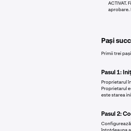
ACTIVAT. F
aprobare. 
Pași succ
Primii trei pa
Pasul 1: Ini
Proprietarul î
Proprietarul e
este starea in
Pasul 2: Co
Configurează s
întotdeauna a