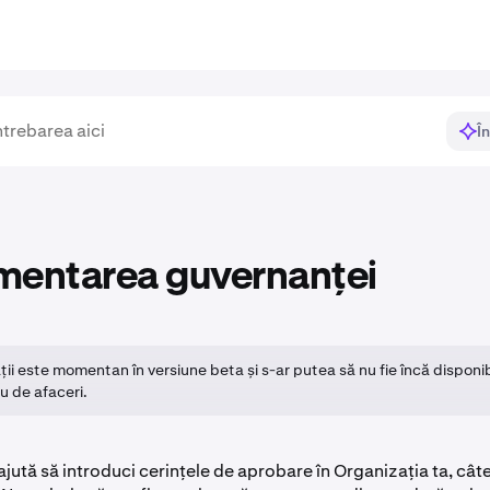
Î
mentarea guvernanței
ii este momentan în versiune beta și s-ar putea să nu fie încă disponi
u de afaceri.
ajută să introduci cerințele de aprobare în Organizația ta, câte