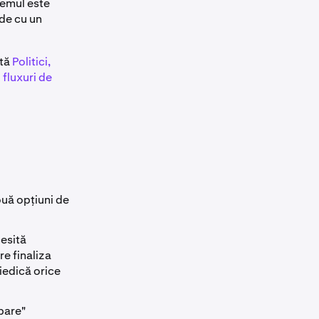
temul este
ide cu un
ltă
Politici,
 fluxuri de
ouă opțiuni de
esită
e finaliza
piedică orice
bare"