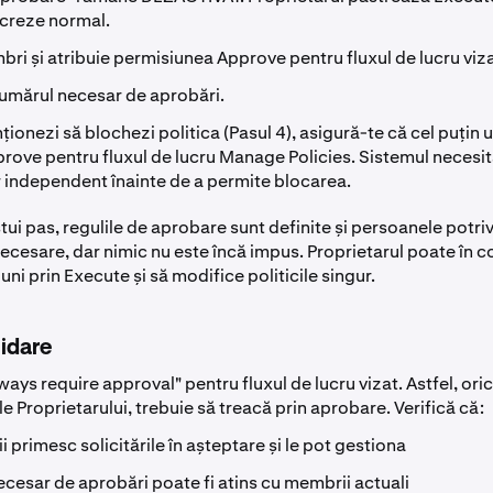
ucreze normal.
bri și atribuie permisiunea Approve pentru fluxul de lucru viza
umărul necesar de aprobări.
ționezi să blochezi politica (Pasul 4), asigură-te că cel puțin
rove pentru fluxul de lucru Manage Policies. Sistemul necesit
 independent înainte de a permite blocarea.
stui pas, regulile de aprobare sunt definite și persoanele potriv
ecesare, dar nimic nu este încă impus. Proprietarul poate în c
iuni prin Execute și să modifice politicile singur.
lidare
ays require approval" pentru fluxul de lucru vizat. Astfel, ori
ale Proprietarului, trebuie să treacă prin aprobare. Verifică că:
 primesc solicitările în așteptare și le pot gestiona
cesar de aprobări poate fi atins cu membrii actuali