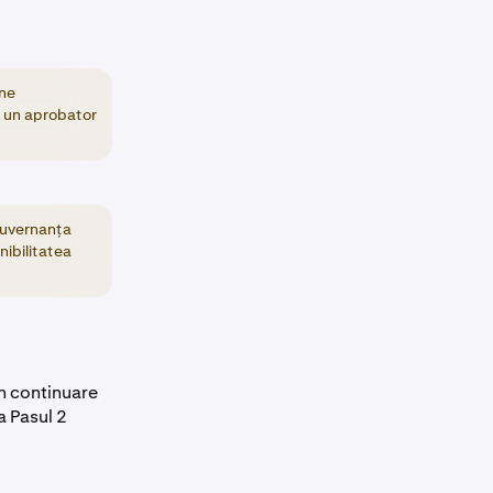
ine
ă un aprobator
 guvernanța
nibilitatea
în continuare
a Pasul 2