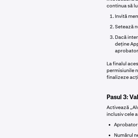
continua să l
Invită mem
Setează n
Dacă inten
deține App
aprobator
La finalul ace
permisiunile n
finalizeze acț
Pasul 3: Va
Activează „Alw
inclusiv cele 
Aprobatorii
Numărul ne