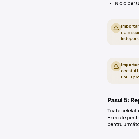
Nicio pers
Importan
permisiu
independ
Importan
acestui f
unui apr
Pasul 5: R
Toate celelalt
Execute pentru
pentru următor