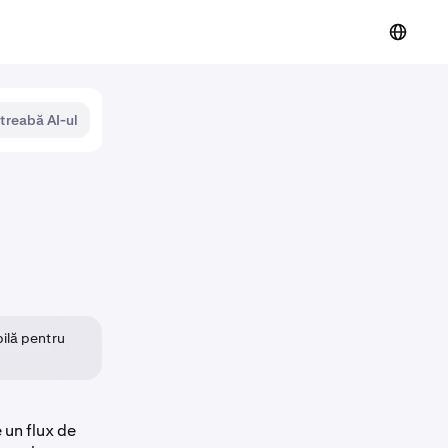
ntreabă AI-ul
bilă pentru
 un flux de