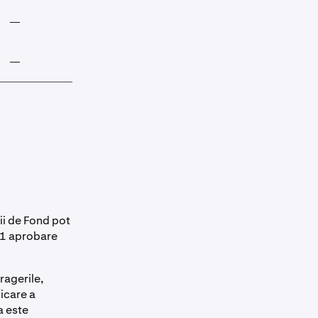
—
—
—
—
ii de Fond pot
ă 1 aprobare
ragerile,
ficare a
a este