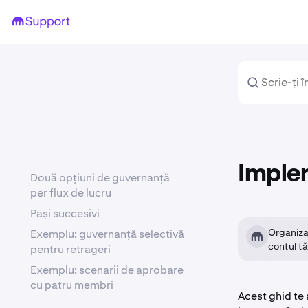
Imple
Două opțiuni de guvernanță
per flux de lucru
Pași succesivi
Organizaț
Exemplu: guvernanță selectivă
contul tă
pentru retrageri
Exemplu: scenarii de aprobare
cu patru membri
Acest ghid te 