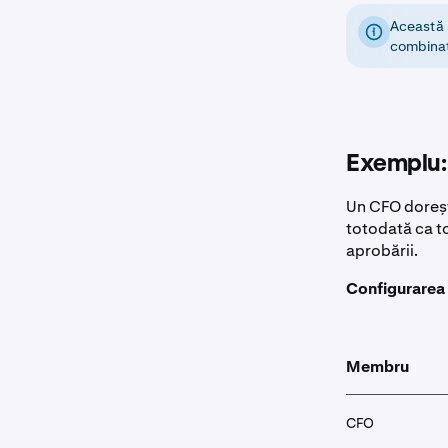
Această s
combinaț
Exemplu: 
Un CFO doreșt
totodată ca to
aprobării.
Configurarea 
Membru
CFO