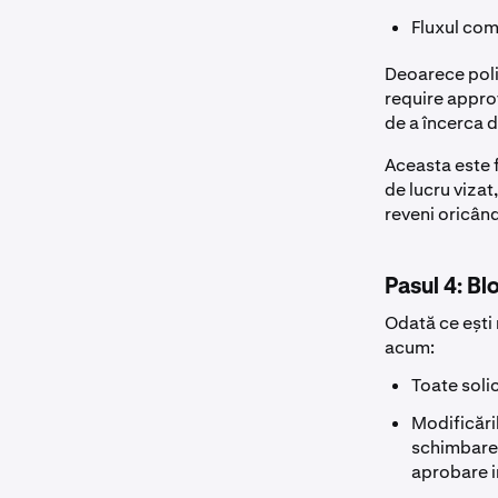
Fluxul com
Deoarece poli
require approv
de a încerca d
Aceasta este 
de lucru vizat
reveni oricând
Pasul 4: B
Odată ce ești 
acum:
Toate soli
Modificări
schimbarea
aprobare 