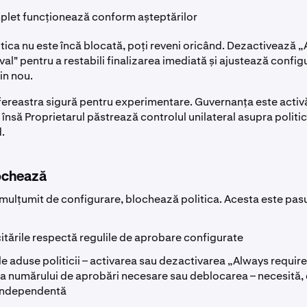
plet funcționează conform așteptărilor
tica nu este încă blocată, poți reveni oricând. Dezactivează 
al" pentru a restabili finalizarea imediată și ajustează configu
in nou.
fereastra sigură pentru experimentare. Guvernanța este activă
, însă Proprietarul păstrează controlul unilateral asupra politic
.
lochează
mulțumit de configurare, blochează politica. Acesta este pasu
citările respectă regulile de aprobare configurate
le aduse politicii – activarea sau dezactivarea „Always require
 numărului de aprobări necesare sau deblocarea – necesită,
independentă