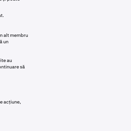
t.
 un alt membru
ă un
ite au
ontinuare să
ce acțiune,