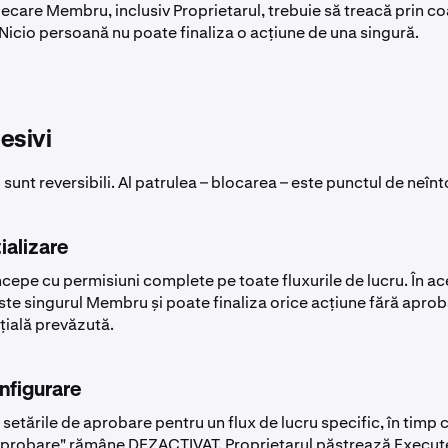
iecare Membru, inclusiv Proprietarul, trebuie să treacă prin c
Nicio persoană nu poate finaliza o acțiune de una singură.
esivi
și sunt reversibili. Al patrulea – blocarea – este punctul de neîn
țializare
ncepe cu permisiuni complete pe toate fluxurile de lucru. În a
ste singurul Membru și poate finaliza orice acțiune fără apro
ițială prevăzută.
nfigurare
etările de aprobare pentru un flux de lucru specific, în timp 
probare" rămâne DEZACTIVAT. Proprietarul păstrează Execute