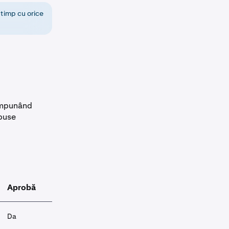
 timp cu orice
 impunând
upuse
Aprobă
Executare
Da
Da