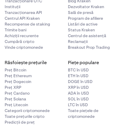
ordinelor până la un anumit punct de preț și alte
Tranzacționare OTC
Blog Kraken
alege între:
informații.
Instituții
Dezvoltator Kraken
Tranzacționarea API
Sală de presă
Săgeți
: Afișate deasupra sau dedesubtul lumânării la
Centrul API Kraken
Program de afiliere
care a avut loc tranzacția.
Recompense de staking
Listări de active
În imaginea de exemplu de mai sus, menținerea
Trimite bani
Status Kraken
cursorului pe graficul de adâncime afișează detalii
Cercuri
: Afișate pe lumânare la prețul la care a avut
Achiziții recurente
Centrul de asistență
pentru un „zid de vânzare” la 2.830 USD.
loc tranzacția.
Cumpără cripto
Reclamații
Vinde criptomonede
Breakout Prop Trading
Răsfoiește prețurile
Piețe populare
Preț Bitcoin
BTC în USD
Preț Ethereum
ETH în USD
Preț Dogecoin
DOGE în USD
Preț XRP
XRP în USD
Preț Cardano
ADA în USD
Preț Solana
SOL în USD
Preț Litecoin
LTC în USD
Categorii criptomonede
Toate piețele de
Toate prețurile cripto
criptomonede
Predicții de preț