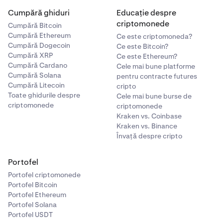
Cumpără ghiduri
Educație despre
criptomonede
Cumpără Bitcoin
Cumpără Ethereum
Ce este criptomoneda?
Cumpără Dogecoin
Ce este Bitcoin?
Cumpără XRP
Ce este Ethereum?
Cumpără Cardano
Cele mai bune platforme
Cumpără Solana
pentru contracte futures
Cumpără Litecoin
cripto
Toate ghidurile despre
Cele mai bune burse de
criptomonede
criptomonede
Kraken vs. Coinbase
Kraken vs. Binance
Învață despre cripto
Portofel
Portofel criptomonede
Portofel Bitcoin
Portofel Ethereum
Portofel Solana
Portofel USDT