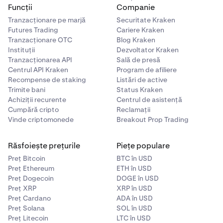
Funcții
Companie
Tranzacționare pe marjă
Securitate Kraken
Futures Trading
Cariere Kraken
Tranzacționare OTC
Blog Kraken
Instituții
Dezvoltator Kraken
Tranzacționarea API
Sală de presă
Centrul API Kraken
Program de afiliere
Recompense de staking
Listări de active
Trimite bani
Status Kraken
Achiziții recurente
Centrul de asistență
Cumpără cripto
Reclamații
Vinde criptomonede
Breakout Prop Trading
Răsfoiește prețurile
Piețe populare
Preț Bitcoin
BTC în USD
Preț Ethereum
ETH în USD
Preț Dogecoin
DOGE în USD
Preț XRP
XRP în USD
Preț Cardano
ADA în USD
Preț Solana
SOL în USD
Preț Litecoin
LTC în USD