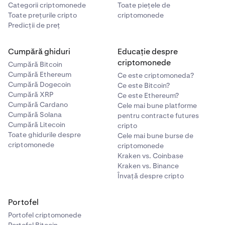
Categorii criptomonede
Toate piețele de
Toate prețurile cripto
criptomonede
Predicții de preț
Cumpără ghiduri
Educație despre
criptomonede
Cumpără Bitcoin
Cumpără Ethereum
Ce este criptomoneda?
Cumpără Dogecoin
Ce este Bitcoin?
Cumpără XRP
Ce este Ethereum?
Cumpără Cardano
Cele mai bune platforme
Cumpără Solana
pentru contracte futures
Cumpără Litecoin
cripto
Toate ghidurile despre
Cele mai bune burse de
criptomonede
criptomonede
Kraken vs. Coinbase
Kraken vs. Binance
Învață despre cripto
Portofel
Portofel criptomonede