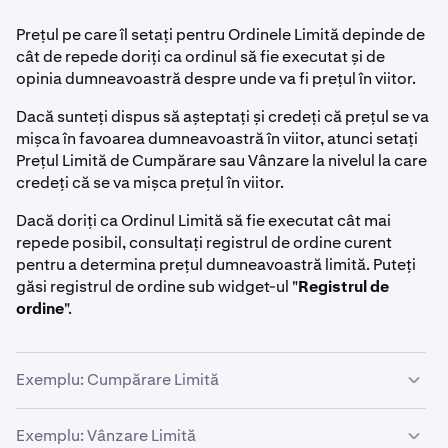
Prețul pe care îl setați pentru Ordinele Limită depinde de
cât de repede doriți ca ordinul să fie executat și de
opinia dumneavoastră despre unde va fi prețul în viitor.
Dacă sunteți dispus să așteptați și credeți că prețul se va
mișca în favoarea dumneavoastră în viitor, atunci setați
Prețul Limită de Cumpărare sau Vânzare la nivelul la care
credeți că se va mișca prețul în viitor.
Dacă doriți ca Ordinul Limită să fie executat cât mai
repede posibil, consultați registrul de ordine curent
pentru a determina prețul dumneavoastră limită. Puteți
găsi registrul de ordine sub widget-ul "
Registrul de
ordine
".
Exemplu: Cumpărare Limită
Să presupunem că doriți să cumpărați 10 bitcoin.
Exemplu: Vânzare Limită