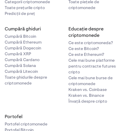
Categorii criptomonede
Toate piețele de
Toate prețurile cripto
criptomonede
Predicții de preț
Cumpără ghiduri
Educație despre
criptomonede
Cumpără Bitcoin
Cumpără Ethereum
Ce este criptomoneda?
Cumpără Dogecoin
Ce este Bitcoin?
Cumpără XRP
Ce este Ethereum?
Cumpără Cardano
Cele mai bune platforme
Cumpără Solana
pentru contracte futures
Cumpără Litecoin
cripto
Toate ghidurile despre
Cele mai bune burse de
criptomonede
criptomonede
Kraken vs. Coinbase
Kraken vs. Binance
Învață despre cripto
Portofel
Portofel criptomonede
Portofel Bitcoin