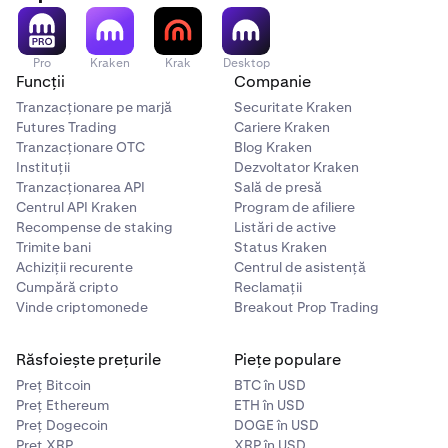
24 de ore
•
Minim istoric:
Cel mai scăzut preț înregistrat
Pro
Kraken
Krak
Desktop
Funcții
Companie
•
Maxim istoric:
Cel mai ridicat preț înregistrat
Tranzacționare pe marjă
Securitate Kraken
Futures Trading
Cariere Kraken
Tranzacționare OTC
Blog Kraken
Instituții
Dezvoltator Kraken
Tranzacționarea API
Sală de presă
Centrul API Kraken
Program de afiliere
Recompense de staking
Listări de active
Trimite bani
Status Kraken
Achiziții recurente
Centrul de asistență
Cumpără cripto
Reclamații
Vinde criptomonede
Breakout Prop Trading
Răsfoiește prețurile
Piețe populare
Preț Bitcoin
BTC în USD
Preț Ethereum
ETH în USD
Preț Dogecoin
DOGE în USD
Preț XRP
XRP în USD