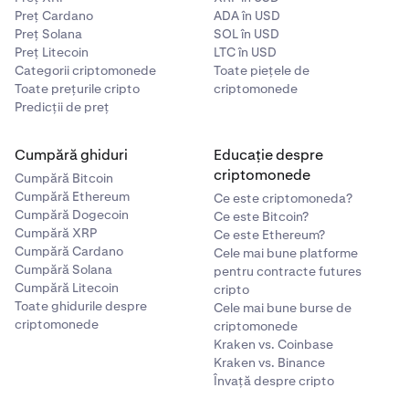
Preț Cardano
ADA în USD
Preț Solana
SOL în USD
Preț Litecoin
LTC în USD
Categorii criptomonede
Toate piețele de
Toate prețurile cripto
criptomonede
Predicții de preț
Cumpără ghiduri
Educație despre
criptomonede
Cumpără Bitcoin
Cumpără Ethereum
Ce este criptomoneda?
Cumpără Dogecoin
Ce este Bitcoin?
Cumpără XRP
Ce este Ethereum?
Cumpără Cardano
Cele mai bune platforme
Cumpără Solana
pentru contracte futures
Cumpără Litecoin
cripto
Toate ghidurile despre
Cele mai bune burse de
criptomonede
criptomonede
Kraken vs. Coinbase
Kraken vs. Binance
Învață despre cripto