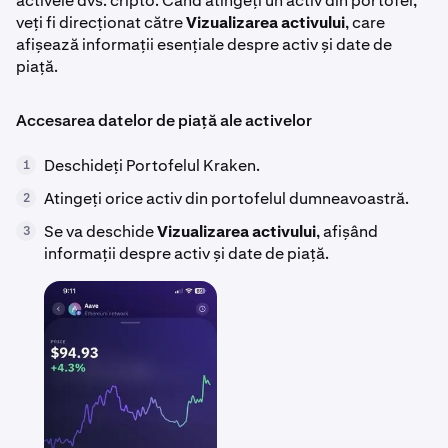
activele dvs. cripto. Când atingeți un activ din portofel,
veți fi direcționat către
Vizualizarea activului
, care
afișează informații esențiale despre activ și date de
piață.
Accesarea datelor de piață ale activelor
Deschideți Portofelul Kraken.
1
Atingeți orice activ din portofelul dumneavoastră.
2
Se va deschide
Vizualizarea activului
, afișând
3
informații despre activ și date de piață.