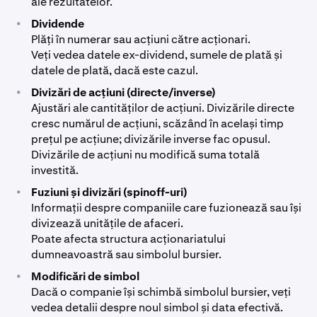
ale rezultatelor.
•
Dividende
Plăți în numerar sau acțiuni către acționari.
Veți vedea datele ex-dividend, sumele de plată și
datele de plată, dacă este cazul.
•
Divizări de acțiuni (directe/inverse)
Ajustări ale cantităților de acțiuni. Divizările directe
cresc numărul de acțiuni, scăzând în același timp
prețul pe acțiune; divizările inverse fac opusul.
Divizările de acțiuni nu modifică suma totală
investită.
•
Fuziuni și divizări (spinoff-uri)
Informații despre companiile care fuzionează sau își
divizează unitățile de afaceri.
Poate afecta structura acționariatului
dumneavoastră sau simbolul bursier.
•
Modificări de simbol
Dacă o companie își schimbă simbolul bursier, veți
vedea detalii despre noul simbol și data efectivă.