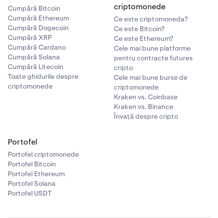
criptomonede
Cumpără Bitcoin
Cumpără Ethereum
Ce este criptomoneda?
Cumpără Dogecoin
Ce este Bitcoin?
Cumpără XRP
Ce este Ethereum?
Cumpără Cardano
Cele mai bune platforme
Cumpără Solana
pentru contracte futures
Cumpără Litecoin
cripto
Toate ghidurile despre
Cele mai bune burse de
criptomonede
criptomonede
Kraken vs. Coinbase
Kraken vs. Binance
Învață despre cripto
Portofel
Portofel criptomonede
Portofel Bitcoin
Portofel Ethereum
Portofel Solana
Portofel USDT