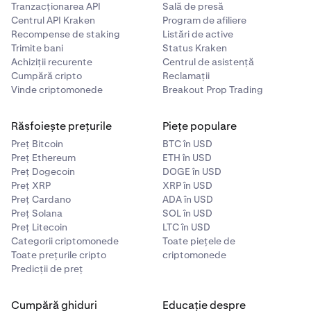
Tranzacționarea API
Sală de presă
Centrul API Kraken
Program de afiliere
Recompense de staking
Listări de active
Trimite bani
Status Kraken
Achiziții recurente
Centrul de asistență
Cumpără cripto
Reclamații
Vinde criptomonede
Breakout Prop Trading
Răsfoiește prețurile
Piețe populare
Preț Bitcoin
BTC în USD
Preț Ethereum
ETH în USD
Preț Dogecoin
DOGE în USD
Preț XRP
XRP în USD
Preț Cardano
ADA în USD
Preț Solana
SOL în USD
Preț Litecoin
LTC în USD
Categorii criptomonede
Toate piețele de
Toate prețurile cripto
criptomonede
Predicții de preț
Cumpără ghiduri
Educație despre