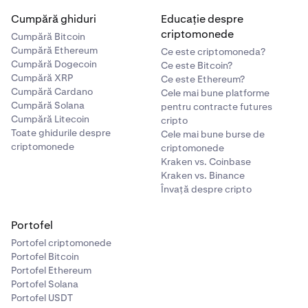
Cumpără ghiduri
Educație despre
criptomonede
Cumpără Bitcoin
Cumpără Ethereum
Ce este criptomoneda?
Cumpără Dogecoin
Ce este Bitcoin?
Cumpără XRP
Ce este Ethereum?
Cumpără Cardano
Cele mai bune platforme
Cumpără Solana
pentru contracte futures
Cumpără Litecoin
cripto
Toate ghidurile despre
Cele mai bune burse de
criptomonede
criptomonede
Kraken vs. Coinbase
Kraken vs. Binance
Învață despre cripto
Portofel
Portofel criptomonede
Portofel Bitcoin
Portofel Ethereum
Portofel Solana
Portofel USDT
Odată aprobat, ești gata să începi tranzacționarea