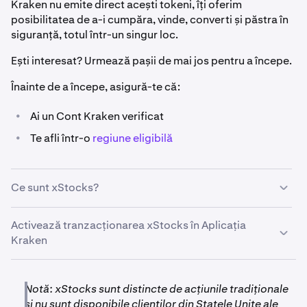
Kraken nu emite direct acești tokeni, îți oferim
posibilitatea de a-i cumpăra, vinde, converti și păstra în
siguranță, totul într-un singur loc.
Ești interesat? Urmează pașii de mai jos pentru a începe.
Înainte de a începe, asigură-te că:
•
Ai un Cont Kraken verificat
•
Te afli într-o
regiune eligibilă
Ce sunt xStocks?
xStocks sunt reprezentări ale acțiunilor reale și ale
Activează tranzacționarea xStocks în Aplicația
fondurilor tranzacționate la bursă transformate în
Kraken
tokenuri. Fiecare xStock este susținut 1:1 de acțiunea
suport și emis ca token SPL on-chain..
Deschide Aplicația Kraken și accesează secțiunea
1
Notă: xStocks sunt distincte de acțiunile tradiționale
Cumpără
.
și nu sunt disponibile clienților din Statele Unite ale