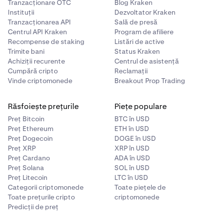
Tranzacționare OTC
Blog Kraken
Instituții
Dezvoltator Kraken
Tranzacționarea API
Sală de presă
Centrul API Kraken
Program de afiliere
Recompense de staking
Listări de active
Trimite bani
Status Kraken
Achiziții recurente
Centrul de asistență
Cumpără cripto
Reclamații
Vinde criptomonede
Breakout Prop Trading
Răsfoiește prețurile
Piețe populare
Preț Bitcoin
BTC în USD
Preț Ethereum
ETH în USD
Preț Dogecoin
DOGE în USD
Preț XRP
XRP în USD
Preț Cardano
ADA în USD
Confirmă adresa ta actuală.
5
Preț Solana
SOL în USD
Dacă adresa ta s-a schimbat față de cea afișată în
Preț Litecoin
LTC în USD
Categorii criptomonede
Toate piețele de
aplicație sau necesită verificare, este posibil să fie
Toate prețurile cripto
criptomonede
nevoie să încarci un nou document justificativ de
Predicții de preț
adresă.